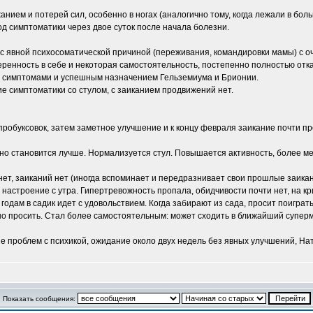
нием и потерей сил, особенно в ногах (аналогично тому, когда лежали в боль
од симптоматики через двое суток после начала болезни.
ы с явной психосоматической причиной (переживания, командировки мамы) с
еренность в себе и некоторая самостоятельность, постепенно полностью отк
и симптомами и успешным назначением Гельземиума и Брионии.
е симптоматики со стулом, с заиканием продвижений нет.
робуксовок, затем заметное улучшение и к концу февраля заикание почти про
но становится лучше. Нормализуется стул. Повышается активность, более м
ет, заиканий нет (иногда вспоминает и передразнивает свои прошлые заикани
настроение с утра. Гипертревожность пропала, обидчивости почти нет, на кр
годам в садик идет с удовольствием. Когда забирают из сада, просит поиграт
о просить. Стал более самостоятельным: может сходить в ближайший суперма
е проблем с психикой, ожидание около двух недель без явных улучшений, Нат
Показать сообщения: