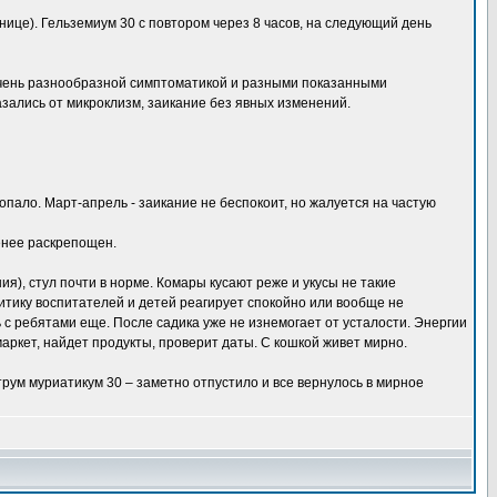
нице). Гельземиум 30 с повтором через 8 часов, на следующий день
 очень разнообразной симптоматикой и разными показанными
азались от микроклизм, заикание без явных изменений.
пало. Март-апрель - заикание не беспокоит, но жалуется на частую
енее раскрепощен.
я), стул почти в норме. Комары кусают реже и укусы не такие
итику воспитателей и детей реагирует спокойно или вообще не
ь с ребятами еще. После садика уже не изнемогает от усталости. Энергии
ркет, найдет продукты, проверит даты. С кошкой живет мирно.
рум муриатикум 30 – заметно отпустило и все вернулось в мирное