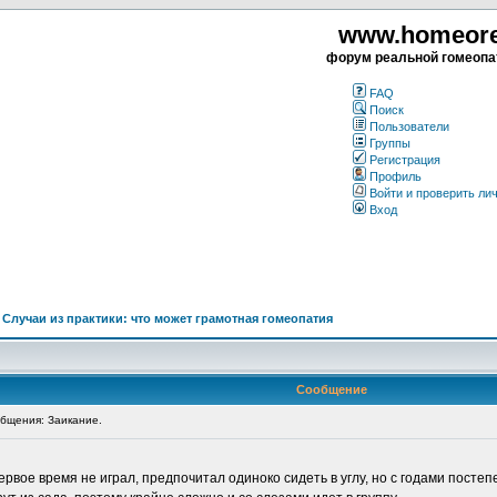
www.homeorea
форум реальной гомеопа
FAQ
Поиск
Пользователи
Группы
Регистрация
Профиль
Войти и проверить ли
Вход
>
Случаи из практики: что может грамотная гомеопатия
Сообщение
бщения: Заикание.
первое время не играл, предпочитал одиноко сидеть в углу, но с годами пост