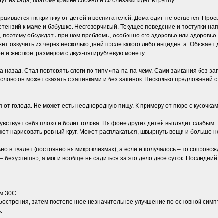
ут из сада, поэтому крайне сложно и со слезами идет в группу.
раивается на критику от детей и воспитателей. Дома один не остается. Про
тензий к маме и бабушке. Несговорчивый. Текущее поведение и поступки нап
, поэтому обсуждать при нем проблемы, особенно его здоровье или здоровье
жет озвучить их через несколько дней после какого либо инцидента. Обижает
е и жесткое, размером с двух-пятирублевую монету.
а назад. Стал повторять слоги по типу «па-па-па-чему. Сами заикания без за
 же слово он может сказать с запинками и без запинок. Несколько предложений
 от голода. Не может есть неоднородную пищу. К примеру от пюре с кусочкам
 чувствует себя плохо и болит голова. На фоне других детей выглядит слабым.
жет нарисовать ровный круг. Может расплакаться, швырнуть вещи и больше не
но в туалет (постоянно на микроклизмах), а если и получалось – то сопровож
ь – безуспешно, а мог и вообще не садиться за это дело двое суток. Последн
м 30С.
бострения, затем постепенное незначительное улучшение по основной симпто
.