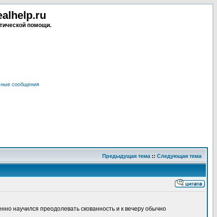
lhelp.ru
тической помощи.
чные сообщения
Предыдущая тема
::
Следующая тема
епенно научился преодолевать скованность и к вечеру обычно