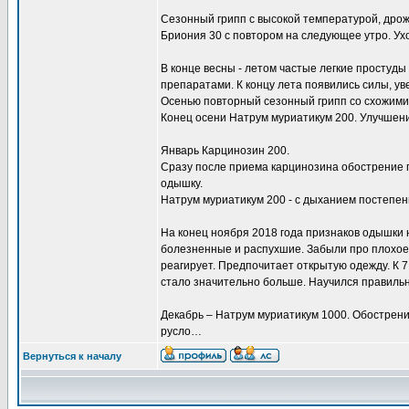
Сезонный грипп с высокой температурой, дрожа
Бриония 30 с повтором на следующее утро. Ух
В конце весны - летом частые легкие простуд
препаратами. К концу лета появились силы, ув
Осенью повторный сезонный грипп со схожим
Конец осени Натрум муриатикум 200. Улучшени
Январь Карцинозин 200.
Сразу после приема карцинозина обострение п
одышку.
Натрум муриатикум 200 - с дыханием постепен
На конец ноября 2018 года признаков одышки н
болезненные и распухшие. Забыли про плохое 
реагирует. Предпочитает открытую одежду. К 7 
стало значительно больше. Научился правильн
Декабрь – Натрум муриатикум 1000. Обострени
русло…
Вернуться к началу