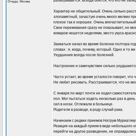
разыгрывается. Всегда боится, что его не забер
Откуда: Москва
Характер не общительный. Очень сильно расст
злопамятный, зачастую очень много мелких пре
плохое так и хорошее. Очень впечатлительный
Свои переживания сразу не показывает, но мо
комаров чешется неделями, место укуса красно
Заикаться начал во время болезни полтора год
словах : я, когда, почему, который. Одно и то
Ухудшения всегда после болезней.
Настроение и самочувствие сильно ухудшаются
Часто устает, во время усталости говорит, что
Не любит рисовать. Расстраивается, что не мо
С января по март почти не ходил самостоятель
пол. Мог пытаться ходить несколько раз в ден
сил в ногах. Отлежали в больнице.
Родители в разводе, в роду случай рака.
Начинаем с редких приемов Натрум Муриатику
Реакция на каждый прием в виде небольшого о
перейти на другое разведение, не оправдались