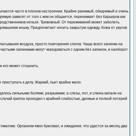
сыпается часто в плохом настроении. Крайне ранимый, обидчивый и очень
рямую зависят от того с кем он общается, перенимает без барьеров как
 родственников нельзя. Тревожный. От переживаний может заболеть.
 домашнюю кошку. Предпочитает носить закрытую одежду. Кожа от укусов
глатывания воздуха, просто повторения слогов. Чаще всего запинки на
 с частыми запинками могут чередоваться с одним без запинок, и наоборот.
и его может стошнить.
 приступать к делу. Жаркий, пьет крайне мало.
далось сильными болями, разрывами; а слезы, пот, и слюна капали на
ий случай гриппа проходил с крайней слабостью, дрожью и полной потерей
матике. Организм явно буксовал, и ожидания, что удастся за месяц-два