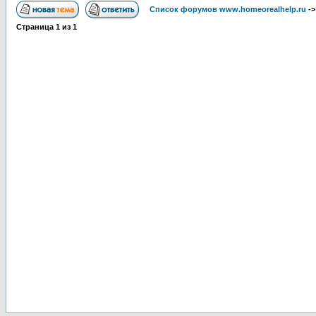
Список форумов www.homeorealhelp.ru
-
Страница
1
из
1