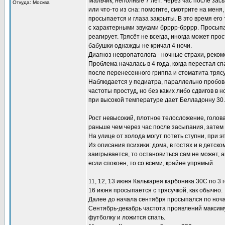
Мальчик, неполные 7 лет. Через час после засы
Откуда: Москва
или что-то из сна: помогите, смотрите на меня
просыпается и глаза закрыты. В это время его 
с характерными звуками брррр-брррр. Просыпае
реагирует. Трясёт не всегда, иногда может прос
бабушки однажды не кричал 4 ночи.
Диагноз невропатолога - ночные страхи, реком
Проблема началась в 4 года, когда перестал спа
после перенесенного гриппа и стоматита тряс
Наблюдается у педиатра, параллельно пробов
частоты простуд, но без каких либо сдвигов в
при высокой температуре дает Белладонну 30.
Рост невысокий, плотное телосложение, голова
раньше чем через час после засыпания, затем 
На улице от холода могут потеть ступни, при э
Из описания психики: дома, в гостях и в детск
заигрывается, то остановиться сам не может, а
если спокоен, то со всеми, крайне упрямый.
11, 12, 13 июня Калькарея карбоника 30С по 3 
16 июня просыпается с трясучкой, как обычно.
Далее до начала сентября просыпался по ночам 
Сентябрь-декабрь частота проявлений максиму
футболку и ложится спать.