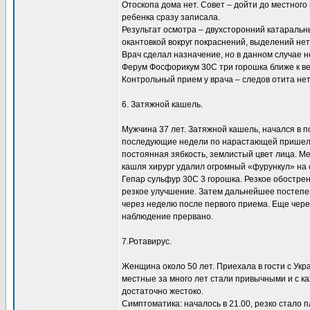
Отоскопа дома нет. Совет – дойти до местного 
ребенка сразу записала.
Результат осмотра – двухсторонний катаральны
окантовкой вокруг покраснений, выделений нет
Врач сделал назначение, но в данном случае н
Ферум Фосфорикум 30С три горошка ближе к ве
Контрольный прием у врача – следов отита нет
6. Затяжной кашель.
Мужчина 37 лет. Затяжной кашель, начался в п
последующие недели по нарастающей пришел к 
постоянная зябкость, землистый цвет лица. М
кашля хирург удалил огромный «фурункул» на 
Гепар сульфур 30С 3 горошка. Резкое обостре
резкое улучшение. Затем дальнейшее постепе
через неделю после первого приема. Еще чере
наблюдение прервано.
7.Ротавирус.
Женщина около 50 лет. Приехала в гости с Укр
местные за много лет стали привычными и с ка
достаточно жестоко.
Симптоматика: началось в 21.00, резко стало п