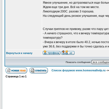
Явное улучшение, но дотрагиваться еще больн
Ждем еще три дня. Всё на том же месте.
Ликоподиум 200С. разово 3 горошка.
На следующий день резкое улучшение, еще чер
Случаи гриппов не привожу, разве что пару цит
- А ничего страшного, что к вечеру температур
температуру?
- Вчера к вечеру в итоге было 40.2, ночью пос
уже 36.6, без поддержки я бы точно сдалась и
Вернуться к началу
Показать сообщения:
Список форумов www.homeorealhelp.ru
-
Страница
1
из
1