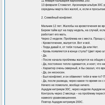
11 января Калькарея карбоника 200.
13 февраля Стоматит. Арсеникум альбум 30С 
середины марта без жалоб, и, если и просыпает
2. Семейный конфликт.
Мальчик 12 лет. Жалобы на кровотечения во в
Берем тайм аут на пару недель, на случай, ес
работает его мать.
Через 2 недели. Проблема ни с места. Прошу 
- Кровотечение, жалуется. Вот и всё.
- Тогда давай я, от тебя только Да или Нет.
- Кровь появляется в конце стула? Цвет ярко 
- Да.
- После начала проблемы жалуется на общую 
- Да, постоянно тепло одевается, и ноет, что н
- Характер очень скверный, я бы сказал, что в
- Да, он несносен.
- Был конфликт, и он обвиняет тебя в чем-то?
- Да, после развода, через какое-то время он 
Ничего не помогало, вообще ничего.
Ацидум нитрикум 30С, через неделю Ацидум ни
Контроль через 2 месяца – на проблему перест
намного уравновешеннее.
Повтор Ацидум нитрикум 200С.