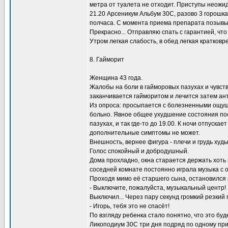
метра от туалета не отходит. Приступы неожид
21.20 Арсеникум Альбум 30С, разово 3 горошка
полчаса. С момента приема препарата позывы п
Прекрасно... Отправляю спать с гарантией, чт
Утром легкая слабость, в обед легкая кратков
8. Гайморит
Женщина 43 года.
Жалобы на боли в гайморовых пазухах и чувств
заканчивается гайморитом и лечится затем ан
Из опроса: просыпается с болезненными ощуще
больно. Явное общее ухудшение состояния посл
пазухах, и так где-то до 19.00. К ночи отпуска
дополнительные симптомы не может.
Внешность, вернее фигура - плечи и грудь худ
Голос спокойный и добродушный.
Дома прохладно, окна старается держать хоть 
соседней комнате постоянно играла музыка с
Проходя мимо её старшего сына, остановился 
- Выключите, пожалуйста, музыкальный центр!
Выключил... Через пару секунд громкий резкий г
- Игорь, тебя это не спасёт!
По взгляду ребенка стало понятно, что это буд
Ликоподиум 30С три дня подряд по одному при