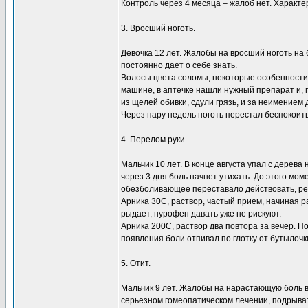
Контроль через 4 месяца – жалоб нет. Характе
3. Вросший ноготь.
Девочка 12 лет. Жалобы на вросший ноготь на
постоянно дает о себе знать.
Волосы цвета соломы, некоторые особенности 
машине, в аптечке нашли нужный препарат и, п
из щелей обивки, сдули грязь, и за неимением д
Через пару недель ноготь перестал беспокоить,
4. Перелом руки.
Мальчик 10 лет. В конце августа упал с дерева 
через 3 дня боль начнет утихать. До этого мом
обезболивающее переставало действовать, ре
Арника 30С, раствор, частый прием, начиная р
рыдает, нурофен давать уже не рискуют.
Арника 200С, раствор два повтора за вечер. П
появления боли отпивал по глотку от бутылочк
5. Отит.
Мальчик 9 лет. Жалобы на нарастающую боль в 
серьезном гомеопатическом лечении, подрыва