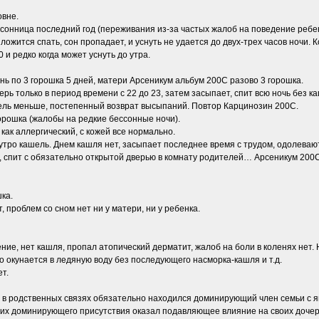
овне.
онница последний год (переживания из-за частых жалоб на поведение ребенка
 ложится спать, сон пропадает, и уснуть не удается до двух-трех часов ночи. 
 и редко когда может уснуть до утра.
нь по 3 горошка 5 дней, матери Арсеникум альбум 200С разово 3 горошка.
ерь только в период времени с 22 до 23, затем засыпает, спит всю ночь без 
шель меньше, постепенный возврат высыпаний. Повтор Карцинозин 200С.
орошка (жалобы на редкие бессонные ночи).
как аллергический, с кожей все нормально.
д утро кашель. Днем кашля нет, засыпает последнее время с трудом, одолеваю
й, спит с обязательно открытой дверью в комнату родителей… Арсеникум 200С
ка.
, проблем со сном нет ни у матери, ни у ребенка.
ние, нет кашля, пропал атопический дерматит, жалоб на боли в коленях нет
ко окунается в ледяную воду без последующего насморка-кашля и т.д.
т.
то в родственных связях обязательно находился доминирующий член семьи с 
 их доминирующего присутствия оказал подавляющее влияние на своих дочере