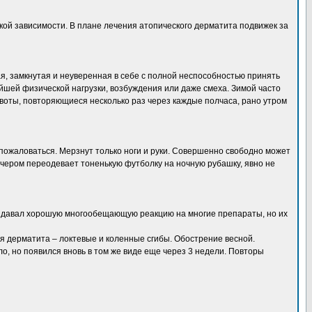
кой зависимости. В плане лечения атопического дерматита подвижек за
ая, замкнутая и неуверенная в себе с полной неспособностью принять
йшей физической нагрузки, возбуждения или даже смеха. Зимой часто
рвоты, повторяющиеся несколько раз через каждые полчаса, рано утром
е пожаловаться. Мерзнут только ноги и руки. Совершенно свободно может
вечером переодевает тоненькую футболку на ночную рубашку, явно не
нок давал хорошую многообещающую реакцию на многие препараты, но их
 дерматита – локтевые и коленные сгибы. Обострение весной.
о, но появился вновь в том же виде еще через 3 недели. Повторы