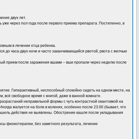
ение двух лет.
ь уже через пол года после первого приема препарата. Постепенно, в
овным в лечении отца ребенка.
я до часа-двух ночи и часто заканчивающийся рвотой; рвота с желчью
ый прием после заражения вшами – вши пропали через неделю после
анятие. Гиперактивный, неспособный спокойно сидеть на одном месте, на
, всё свободное время с книгой, даже в ванной комнате.
 разрастаний неправильной формы с чуть контрастной окантовкой на
Иногда жалуется на боли в коленях, особенно после 23.00 (бывает, что
ашель действия не выявлены. Обострение кашля после укладывания
рсы физиотерапии, без заметного результата, лечение