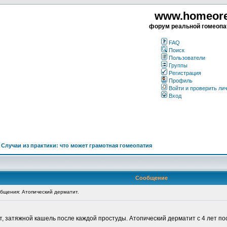
www.homeorea
форум реальной гомеопа
FAQ
Поиск
Пользователи
Группы
Регистрация
Профиль
Войти и проверить ли
Вход
>
Случаи из практики: что может грамотная гомеопатия
Сообщение
щения: Атопический дерматит.
т, затяжной кашель после каждой простуды. Атопический дерматит с 4 лет по