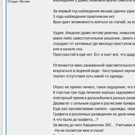
наблюдения у давно знакомой врача гомеопата
Откуда: Москва
За первый год наблюдения весьма удачно удае
3 года наблюдения практически нет.
Врач дает возможность взяться за случай, за
Худая, бледная (даже летом) девочка, невысок
какое-либо самостоятельное решение, своего 
страдает от затяжных (до месяца) приступов 
или в начале сна.
Пристрастий в еде нет. Ест и пьет всё, что даду
Отличается явно заниженной чувствительностью
искупаться в ледяной воде - бесстрашно окуна
терпит отсутствия хоть какой-то одежды.
Опрос не принес ничего, такое ощущение, что 
К счастью три года лечения хорошо задокумен
повторный прием в дальнейшем в разных разве
Дерматит с сильным зудом и расчесами превр
Еще раз просматриваю записи - однажды, через
Графита в различных разведения не дали никак
А что было до графита....?
За месяц до него Карцинозин 30С... Учитывая
- Ну-ка посмотри мне в глаза!