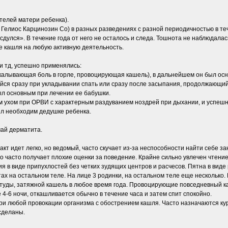
телей матери ребенка).
 Гелиос Карцинозин Co) в разных разведениях с разной периодичностью в теч
дулся». В течение года от него не осталось и следа. Тошнота не наблюдалас
де кашля на любую активную деятельность.
и тд, успешно применялись:
калывающая боль в горле, провоцирующая кашель), в дальнейшем он был осн
ся сразу при укладывании спать или сразу после засыпания, продолжающийс
ыл основным при лечении ее бабушки.
 ухом при ОРВИ с характерным раздуванием ноздрей при дыхании, и успешн
ыл необходим дедушке ребенка.
чай дерматита.
т идет легко, но ведомый, часто скучает из-за неспособности найти себе з
то часто получает плохие оценки за поведение. Крайне сильно увлечен чтением
я в виде припухлостей без четких зудящих центров и расчесов. Пятна в виде
тах на остальном теле. На лице 3 родинки, на остальном теле еще несколько. 
туды, затяжной кашель в любое время года. Провоцирующие повседневный к
е 4-6 ночи, откашливается обычно в течение часа и затем спит спокойно.
ри любой провокации организма с обострением кашля. Часто назначаются ку
сделаны.