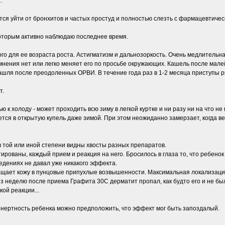
.
тся уйти от бронхитов и частых простуд и полностью слезть с фармацевтичес
 которым активно наблюдаю последнее время.
ого для ее возраста роста. Астигматизм и дальнозоркость. Очень медлительн
мнения нет или легко меняет его по просьбе окружающих. Кашель после мале
кашля после преодоленных ОРВИ. В течение года раз в 1-2 месяца приступы 
т.
 к холоду - может проходить всю зиму в легкой куртке и ни разу ни на что н
ется в открытую купель даже зимой. При этом неожиданно замерзает, когда 
в той или иной степени видны хвосты разных препаратов.
тированы, каждый прием и реакция на него. Бросилось в глаза то, что ребе
дениях не давал уже никакого эффекта.
ащает кожу в пунцовые припухлые возвышенности. Максимальная локализация
 неделю после приема Графита 30С дерматит пропал, как будто его и не был
ой реакции...
 инертность ребенка можно предположить, что эффект мог быть запоздалый.