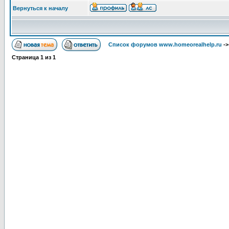
Вернуться к началу
Список форумов www.homeorealhelp.ru
-
Страница
1
из
1