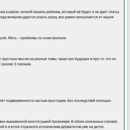
 в школе, ночной кашель ребенка, который её будит и не дает спать).
Когда вечером удается уснуть сразу, все равно просыпается от кашля
кашля. Мать – проблемы со сном пропали.
т грустные мысли на разные темы, чаще про будущее и про то, что он
 разово 3 горошка.
. Нет подверженности частым простудам, без последствий посещал
явно выраженной конституцией Арсеникум. В обоих описанных случаях
й и в итоге отразился атопическим дерматитом уже на детях.