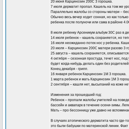
20 июня Карцинозин 200С 3 горошка.
7 июля дерматит пропал. Кашель на том же ур
Параллельно жалобы со стороны матери – бесс
Обычно весь вечер ходит сонная, но как только
ребенка после полуночи или сама в районе 4.00
8 июля ребенку Арсеникум альбум 30С раз в де
14 июля ребенок – кашель сохраняется, но теп
16 июля неожиданно потек нос у ребенка. Ка
20 июля – Карцинозин 200С матери разово 3 г
25 августа – кашель сохраняется, описывается 
4 октября – сезонная простуда, течет нос, по
будет когда-нибудь делать один без родителе
Конец декабря - грипп.
16 января ребенок Карцинозин 1М 3 горошка.
1 марта ребенок и мать Карцинозин 1М 3 горош
2 сентября – кашля нет, высыпаний на коже нет
Изменения за прошедший год:
Ребенок – пропали жалобы учителей на поведе
бассейн и аквапарк в течение осени-зимы. Лег
Мать – про бессонницу уже давно не вспоминае
В случаях атопического дерматита часто где-
это были бабушки по материнской линии. Факт