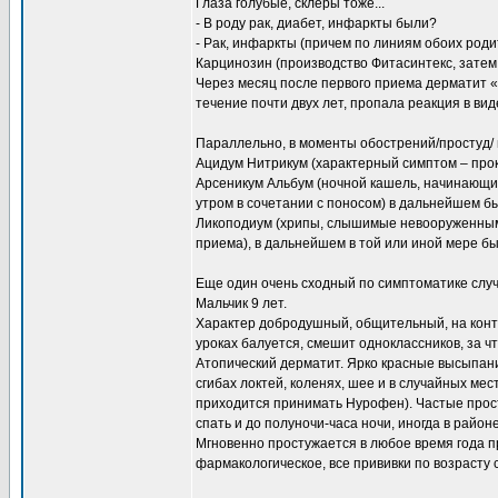
Глаза голубые, склеры тоже...
- В роду рак, диабет, инфаркты были?
- Рак, инфаркты (причем по линиям обоих роди
Карцинозин (производство Фитасинтекс, затем
Через месяц после первого приема дерматит «с
течение почти двух лет, пропала реакция в ви
Параллельно, в моменты обострений/простуд/ 
Ацидум Нитрикум (характерный симптом – про
Арсеникум Альбум (ночной кашель, начинающий
утром в сочетании с поносом) в дальнейшем б
Ликоподиум (хрипы, слышимые невооруженным
приема), в дальнейшем в той или иной мере б
Еще один очень сходный по симптоматике слу
Мальчик 9 лет.
Характер добродушный, общительный, на контак
уроках балуется, смешит одноклассников, за ч
Атопический дерматит. Ярко красные высыпани
сгибах локтей, коленях, шее и в случайных мес
приходится принимать Нурофен). Частые прос
спать и до полуночи-часа ночи, иногда в район
Мгновенно простужается в любое время года п
фармакологическое, все прививки по возрасту 