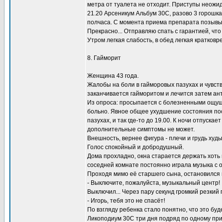
метра от туалета не отходит. Приступы неожид
21.20 Арсеникум Альбум 30С, разово 3 горошка
полчаса. С момента приема препарата позывы п
Прекрасно... Отправляю спать с гарантией, чт
Утром легкая слабость, в обед легкая кратков
8. Гайморит
Женщина 43 года.
Жалобы на боли в гайморовых пазухах и чувств
заканчивается гайморитом и лечится затем ан
Из опроса: просыпается с болезненными ощуще
больно. Явное общее ухудшение состояния посл
пазухах, и так где-то до 19.00. К ночи отпуска
дополнительные симптомы не может.
Внешность, вернее фигура - плечи и грудь худ
Голос спокойный и добродушный.
Дома прохладно, окна старается держать хоть 
соседней комнате постоянно играла музыка с
Проходя мимо её старшего сына, остановился 
- Выключите, пожалуйста, музыкальный центр!
Выключил... Через пару секунд громкий резкий г
- Игорь, тебя это не спасёт!
По взгляду ребенка стало понятно, что это буд
Ликоподиум 30С три дня подряд по одному при