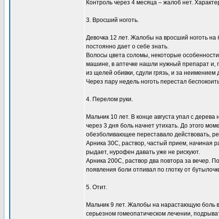
Контроль через 4 месяца – жалоб нет. Характе
3. Вросший ноготь.
Девочка 12 лет. Жалобы на вросший ноготь на
постоянно дает о себе знать.
Волосы цвета соломы, некоторые особенности 
машине, в аптечке нашли нужный препарат и, п
из щелей обивки, сдули грязь, и за неимением д
Через пару недель ноготь перестал беспокоить,
4. Перелом руки.
Мальчик 10 лет. В конце августа упал с дерева 
через 3 дня боль начнет утихать. До этого мом
обезболивающее переставало действовать, ре
Арника 30С, раствор, частый прием, начиная р
рыдает, нурофен давать уже не рискуют.
Арника 200С, раствор два повтора за вечер. П
появления боли отпивал по глотку от бутылочк
5. Отит.
Мальчик 9 лет. Жалобы на нарастающую боль в 
серьезном гомеопатическом лечении, подрыва