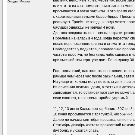
Мальчик, неполные 7 лет. Через час после засы
Откуда: Москва
или что-то из сна: помогите, смотрите на меня
просыпается и глаза закрыты. В это время его 
с характерными звуками брррр-брррр. Просыпае
реагирует. Трясёт не всегда, иногда может прос
бабушки однажды не кричал 4 ночи.
Диагноз невропатолога - ночные страхи, реком
Проблема началась в 4 года, когда перестал спа
после перенесенного гриппа и стоматита тряс
Наблюдается у педиатра, параллельно пробов
частоты простуд, но без каких либо сдвигов в
при высокой температуре дает Белладонну 30.
Рост невысокий, плотное телосложение, голова
раньше чем через час после засыпания, затем 
На улице от холода могут потеть ступни, при э
Из описания психики: дома, в гостях и в детск
заигрывается, то остановиться сам не может, а
если спокоен, то со всеми, крайне упрямый.
11, 12, 13 июня Калькарея карбоника 30С по 3 
16 июня просыпается с трясучкой, как обычно.
Далее до начала сентября просыпался по ночам 
Сентябрь-декабрь частота проявлений максиму
футболку и ложится спать.