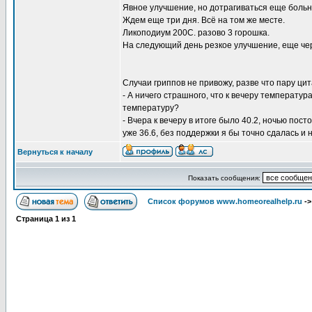
Явное улучшение, но дотрагиваться еще больн
Ждем еще три дня. Всё на том же месте.
Ликоподиум 200С. разово 3 горошка.
На следующий день резкое улучшение, еще чер
Случаи гриппов не привожу, разве что пару цит
- А ничего страшного, что к вечеру температур
температуру?
- Вчера к вечеру в итоге было 40.2, ночью пос
уже 36.6, без поддержки я бы точно сдалась и
Вернуться к началу
Показать сообщения:
Список форумов www.homeorealhelp.ru
-
Страница
1
из
1