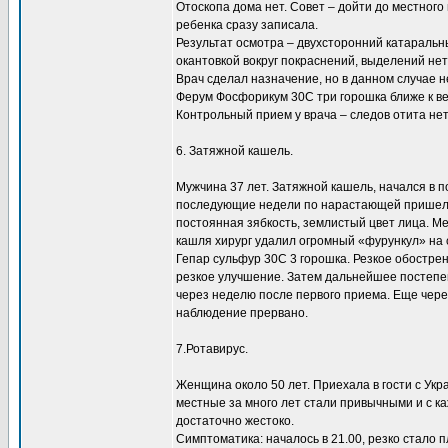
Отоскопа дома нет. Совет – дойти до местного 
ребенка сразу записала.
Результат осмотра – двухсторонний катаральны
окантовкой вокруг покраснений, выделений нет
Врач сделал назначение, но в данном случае н
Ферум Фосфорикум 30С три горошка ближе к ве
Контрольный прием у врача – следов отита нет
6. Затяжной кашель.
Мужчина 37 лет. Затяжной кашель, начался в п
последующие недели по нарастающей пришел к 
постоянная зябкость, землистый цвет лица. М
кашля хирург удалил огромный «фурункул» на 
Гепар сульфур 30С 3 горошка. Резкое обостре
резкое улучшение. Затем дальнейшее постепе
через неделю после первого приема. Еще чере
наблюдение прервано.
7.Ротавирус.
Женщина около 50 лет. Приехала в гости с Укр
местные за много лет стали привычными и с ка
достаточно жестоко.
Симптоматика: началось в 21.00, резко стало п