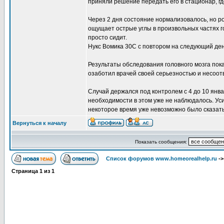
приняли решение передать его в стационар, г
Через 2 дня состояние нормализовалось, но ро
ощущает острые углы в произвольных частях го
просто сидит.
Нукс Вомика 30С с повтором на следующий ден
Результаты обследования головного мозга пок
озаботил врачей своей серьезностью и несоот
Случай держался под контролем с 4 до 10 янва
необходимости в этом уже не наблюдалось. Ус
некоторое время уже невозможно было сказать
Вернуться к началу
Показать сообщения:
Список форумов www.homeorealhelp.ru
-
Страница
1
из
1