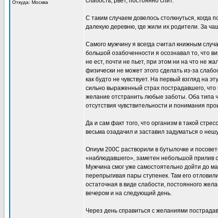
слабость, рвёт, постоянно спит.
Откуда: Москва
С таким случаем довелось столкнуться, когда 
далекую деревню, где жили их родители. За ч
Самого мужчину я всегда считал книжным случа
большой озабоченности я осознавал то, что в
не ест, почти не пьет, при этом ни на что не 
физически не может этого сделать из-за слабо
как будто не чувствует. На первый взгляд на э
сильно выраженный страх пострадавшего, что к
желание отстранить любые заботы. Оба типа ча
отсутствия чувствительности и понимания про
Да и сам факт того, что организм в такой стр
весьма озадачил и заставил задуматься о неш
Опиум 200С растворили в бутылочке и посовет
«наблюдавшего», заметен небольшой прилив си
Мужчина смог уже самостоятельно дойти до маш
перепрыгивая пары ступенек. Там его отловили
остаточная в виде слабости, постоянного жела
вечером и на следующий день.
Через день справиться с желаниями пострада