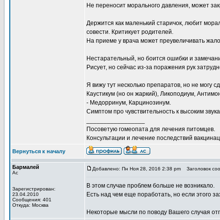
Не переносит морального давления, может зак
Держится как маленький старичок, любит мора
совести. Критикует родителей.
На приеме у врача может преувеличивать жалоб
Нестарательный, но боится ошибки и замечан
Рисует, но сейчас из-за поражения рук затруд
Я вижу тут несколько препаратов, но не могу с
Каустикум (но он жаркий), Ликоподиум, Антимон
- Медорринум, Карцинозинум.
Симптом про чувствительность к высоким звукам
_________________
Посоветую гомеопата для лечения питомцев.
Консультации и лечение последствий вакцинаци
Вернуться к началу
Бармалей
Добавлено: Пн Ноя 28, 2016 2:38 pm
Заголовок соо
Ас
В этом случае проблем больше не возникало.
Зарегистрирован:
Есть над чем еще поработать, но если этого за
23.04.2010
Сообщения: 401
Откуда: Москва
Некоторые мысли по поводу Вашего случая отп