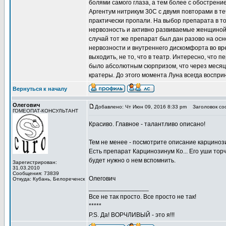
болями самого глаза, а тем более с обострени
Аргентум нитрикум 30С с двумя повторами в те
практически пропали. На выбор препарата в то
нервозность и активно развиваемые женщиной
случай тот же препарат был дан разово на ос
нервозности и внутреннего дискомфорта во вр
выходить, не то, что в театр. Интересно, что 
было абсолютным сюрпризом, что через меся
кратеры. До этого момента Луна всегда воспри
Вернуться к началу
Олегович
Добавлено: Чт Июн 09, 2016 8:33 pm
Заголовок со
ГОМЕОПАТ-КОНСУЛЬТАНТ
Красиво. Главное - талантливо описано!
Тем не менее - посмотрите описание карциноз
Есть препарат Карцинозинум Ко... Его уши торч
будет нужно о нем вспомнить.
Зарегистрирован:
31.03.2010
Сообщения: 73839
Олегович
Откуда: Кубань, Белореченск
_________________
Все не так просто. Все просто не так!
*****
P.S. Да! ВОРЧЛИВЫЙ - это я!!!