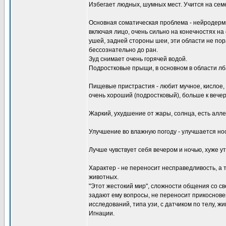
Избегает людных, шумных мест. Учится на семе
Основная соматическая проблема - нейродерми
включая лицо, очень сильно на конечностях на с
ушей, задней стороны шеи, эти области не пора
бессознательно до ран.
Зуд снимает очень горячей водой.
Подростковые прыщи, в основном в области лба
Пищевые пристрастия - любит мучное, кислое, 
очень хороший (подростковый), больше к вечер
Жаркий, ухудшение от жары, солнца, есть алле
Улучшение во влажную погоду - улучшается но
Лучше чувствует себя вечером и ночью, хуже ут
Характер - не переносит несправедливость, а 
животных.
"Этот жестокий мир", сложности общения со све
задают ему вопросы, не переносит прикоснове
исследований, типа узи, с датчиком по телу, ж
Игнации.