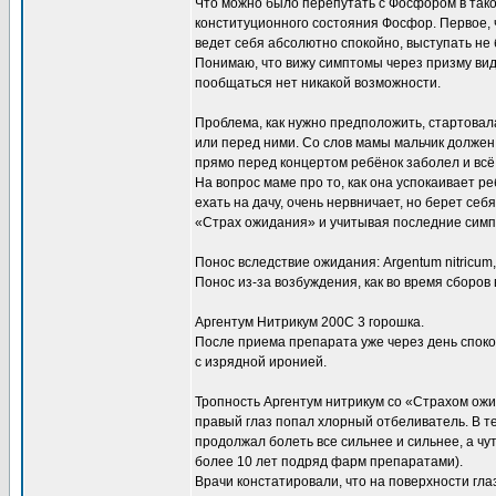
Что можно было перепутать с Фосфором в тако
конституционного состояния Фосфор. Первое, ч
ведет себя абсолютно спокойно, выступать не 
Понимаю, что вижу симптомы через призму вид
пообщаться нет никакой возможности.
Проблема, как нужно предположить, стартовал
или перед ними. Со слов мамы мальчик должен
прямо перед концертом ребёнок заболел и всё р
На вопрос маме про то, как она успокаивает реб
ехать на дачу, очень нервничает, но берет с
«Страх ожидания» и учитывая последние симп
Понос вследствие ожидания: Argentum nitricum
Понос из-за возбуждения, как во время сборов в
Аргентум Нитрикум 200С 3 горошка.
После приема препарата уже через день спок
с изрядной иронией.
Тропность Аргентум нитрикум со «Страхом ожи
правый глаз попал хлорный отбеливатель. В т
продолжал болеть все сильнее и сильнее, а чу
более 10 лет подряд фарм препаратами).
Врачи констатировали, что на поверхности гла