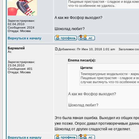
Пищевые пристрастия - сладкое и вода ком
что-то особенное не удалось.
А как же Фосфор выходил?
Зарегистрирован:
02.04.2010
Сообщения: 2024
Шоколад любит?
Откуда: Москва
Вернуться к началу
Бармалей
Добавлено: Пт Июн 10, 2016 1:01 am
Заголовок со
Ас
Enema писал(а):
Зарегистрирован:
23.04.2010
Цитата:
Сообщения: 401
Откуда: Москва
Температурные модальности - жарк
Пищевые пристрастия - сладкое и в
случае вытянуть что-то особенное н
А как же Фосфор выходил?
Шоколад любит?
Это была явная ошибка. Выходил из общих пре
уже позже. Опрос давал противоречивые данные
Шоколад от других сладостей не отделяет.
Вернуться к началу