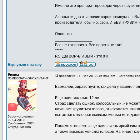
Именно это препарат проводил через прувинги
А попытки давать прочие карцинозинумы - обы
производителя, обычно, свой. И БЕЗ ПРУВИНГ
Олегович
_________________
Все не так просто. Все просто не так!
*****
P.S. Да! ВОРЧЛИВЫЙ - это я!!!
Вернуться к началу
Enema
Добавлено: Пн Ноя 28, 2016 9:41 am
Заголовок соо
ГОМЕОПАТ-КОНСУЛЬТАНТ
Бармалей, здравствуйте, как дела у вашего по
Еще один мальчик, 12 лет.
Страх сделать ошибку колоссальный, не может
начинает кружиться голова, отключается, внима
пытается отвлечься всевозможными методами, 
Зарегистрирован:
02.04.2010
Сообщения: 2024
Помимо этого есть еще один очень яркий симпто
Откуда: Москва
а также высоких женских голосов. Начинает кру