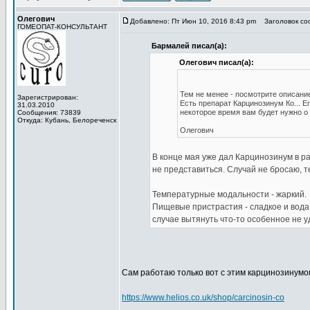
Олегович
Добавлено: Пт Июн 10, 2016 8:43 pm
Заголовок со
ГОМЕОПАТ-КОНСУЛЬТАНТ
Бармалей писал(а):
Олегович писал(а):
Тем не менее - посмотрите описани
Зарегистрирован:
Есть препарат Карцинозинум Ко... Е
31.03.2010
некоторое время вам будет нужно о
Сообщения: 73839
Откуда: Кубань, Белореченск
Олегович
В конце мая уже дал Карцинозинум в ра
не представиться. Случай не бросаю, т
Температурные модальности - жаркий.
Пищевые пристрастия - сладкое и вода
случае вытянуть что-то особенное не у
Сам работаю только вот с этим карцинозинумо
https://www.helios.co.uk/shop/carcinosin-co