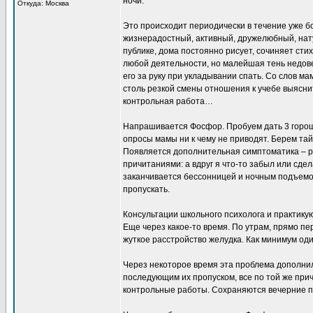
ночи.
Откуда: Москва
Это происходит периодически в течение уже б
жизнерадостный, активный, дружелюбный, нату
публике, дома постоянно рисует, сочиняет сти
любой деятельности, но малейшая тень недов
его за руку при укладывании спать. Со слов м
столь резкой смены отношения к учебе выясни
контрольная работа…
Напрашивается Фосфор. Пробуем дать 3 горош
опросы мамы ни к чему не приводят. Берем тай
Появляется дополнительная симптоматика – 
причитаниями: а вдруг я что-то забыл или сдел
заканчивается бессонницей и ночным подъемо
пропускать.
Консультации школьного психолога и практику
Еще через какое-то время. По утрам, прямо пе
жуткое расстройство желудка. Как минимум оди
Через некоторое время эта проблема дополнил
последующим их пропуском, все по той же прич
контрольные работы. Сохраняются вечерние п