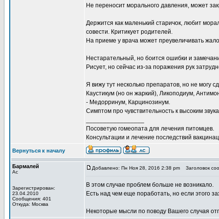
Не переносит морального давления, может зак
Держится как маленький старичок, любит мора
совести. Критикует родителей.
На приеме у врача может преувеличивать жалоб
Нестарательный, но боится ошибки и замечан
Рисует, но сейчас из-за поражения рук затруд
Я вижу тут несколько препаратов, но не могу с
Каустикум (но он жаркий), Ликоподиум, Антимон
- Медорринум, Карцинозинум.
Симптом про чувствительность к высоким звукам
_________________
Посоветую гомеопата для лечения питомцев.
Консультации и лечение последствий вакцинаци
Вернуться к началу
Бармалей
Добавлено: Пн Ноя 28, 2016 2:38 pm
Заголовок соо
Ас
В этом случае проблем больше не возникало.
Зарегистрирован:
Есть над чем еще поработать, но если этого за
23.04.2010
Сообщения: 401
Откуда: Москва
Некоторые мысли по поводу Вашего случая отп