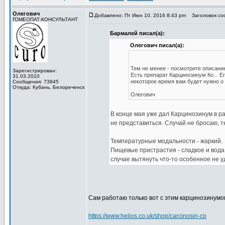
Олегович
Добавлено: Пт Июн 10, 2016 8:43 pm
Заголовок со
ГОМЕОПАТ-КОНСУЛЬТАНТ
Бармалей писал(а):
Олегович писал(а):
Тем не менее - посмотрите описани
Зарегистрирован:
Есть препарат Карцинозинум Ко... Е
31.03.2010
некоторое время вам будет нужно о
Сообщения: 73845
Откуда: Кубань, Белореченск
Олегович
В конце мая уже дал Карцинозинум в ра
не представиться. Случай не бросаю, т
Температурные модальности - жаркий.
Пищевые пристрастия - сладкое и вода
случае вытянуть что-то особенное не у
Сам работаю только вот с этим карцинозинумо
https://www.helios.co.uk/shop/carcinosin-co