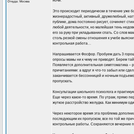
ночи.
Откуда: Москва
Это происходит периодически в течение уже б
жизнерадостный, активный, дружелюбный, нату
публике, дома постоянно рисует, сочиняет сти
любой деятельности, но малейшая тень недов
его за руку при укладывании спать. Со слов м
столь резкой смены отношения к учебе выясни
контрольная работа…
Напрашивается Фосфор. Пробуем дать 3 горош
опросы мамы ни к чему не приводят. Берем тай
Появляется дополнительная симптоматика – 
причитаниями: а вдруг я что-то забыл или сдел
заканчивается бессонницей и ночным подъемо
пропускать.
Консультации школьного психолога и практику
Еще через какое-то время. По утрам, прямо пе
жуткое расстройство желудка. Как минимум оди
Через некоторое время эта проблема дополнил
последующим их пропуском, все по той же прич
контрольные работы. Сохраняются вечерние п