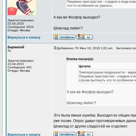
Пищевые пристрастия - сладкое и вода ком
что-то особенное не удалось.
А как же Фосфор выходил?
Зарегистрирован:
02.04.2010
Сообщения: 2024
Шоколад любит?
Откуда: Москва
Вернуться к началу
Бармалей
Добавлено: Пт Июн 10, 2016 1:01 am
Заголовок со
Ас
Enema писал(а):
Зарегистрирован:
23.04.2010
Цитата:
Сообщения: 401
Откуда: Москва
Температурные модальности - жарк
Пищевые пристрастия - сладкое и в
случае вытянуть что-то особенное н
А как же Фосфор выходил?
Шоколад любит?
Это была явная ошибка. Выходил из общих пре
уже позже. Опрос давал противоречивые данные
Шоколад от других сладостей не отделяет.
Вернуться к началу