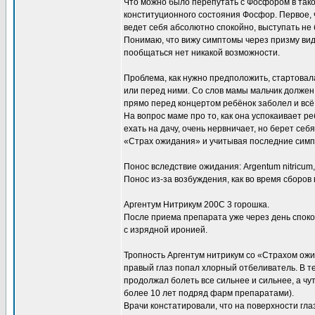
Что можно было перепутать с Фосфором в тако
конституционного состояния Фосфор. Первое, ч
ведет себя абсолютно спокойно, выступать не 
Понимаю, что вижу симптомы через призму вид
пообщаться нет никакой возможности.
Проблема, как нужно предположить, стартовал
или перед ними. Со слов мамы мальчик должен
прямо перед концертом ребёнок заболел и всё р
На вопрос маме про то, как она успокаивает реб
ехать на дачу, очень нервничает, но берет с
«Страх ожидания» и учитывая последние симп
Понос вследствие ожидания: Argentum nitricum
Понос из-за возбуждения, как во время сборов в
Аргентум Нитрикум 200С 3 горошка.
После приема препарата уже через день спок
с изрядной иронией.
Тропность Аргентум нитрикум со «Страхом ожи
правый глаз попал хлорный отбеливатель. В т
продолжал болеть все сильнее и сильнее, а чу
более 10 лет подряд фарм препаратами).
Врачи констатировали, что на поверхности гла