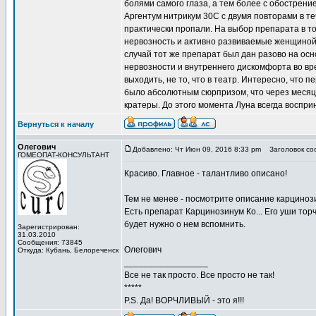
болями самого глаза, а тем более с обострени
Аргентум нитрикум 30С с двумя повторами в те
практически пропали. На выбор препарата в то
нервозность и активно развиваемые женщиной
случай тот же препарат был дан разово на ос
нервозности и внутреннего дискомфорта во вр
выходить, не то, что в театр. Интересно, что 
было абсолютным сюрпризом, что через меся
кратеры. До этого момента Луна всегда воспри
Вернуться к началу
Олегович
Добавлено: Чт Июн 09, 2016 8:33 pm
Заголовок со
ГОМЕОПАТ-КОНСУЛЬТАНТ
Красиво. Главное - талантливо описано!
Тем не менее - посмотрите описание карциноз
Есть препарат Карцинозинум Ко... Его уши торч
будет нужно о нем вспомнить.
Зарегистрирован:
31.03.2010
Сообщения: 73845
Олегович
Откуда: Кубань, Белореченск
_________________
Все не так просто. Все просто не так!
*****
P.S. Да! ВОРЧЛИВЫЙ - это я!!!