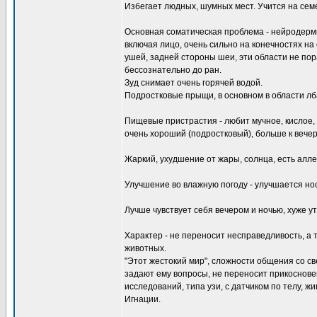
Избегает людных, шумных мест. Учится на семе
Основная соматическая проблема - нейродерми
включая лицо, очень сильно на конечностях на с
ушей, задней стороны шеи, эти области не пора
бессознательно до ран.
Зуд снимает очень горячей водой.
Подростковые прыщи, в основном в области лба
Пищевые пристрастия - любит мучное, кислое, 
очень хороший (подростковый), больше к вечер
Жаркий, ухудшение от жары, солнца, есть алле
Улучшение во влажную погоду - улучшается но
Лучше чувствует себя вечером и ночью, хуже ут
Характер - не переносит несправедливость, а 
животных.
"Этот жестокий мир", сложности общения со све
задают ему вопросы, не переносит прикоснове
исследований, типа узи, с датчиком по телу, ж
Игнации.