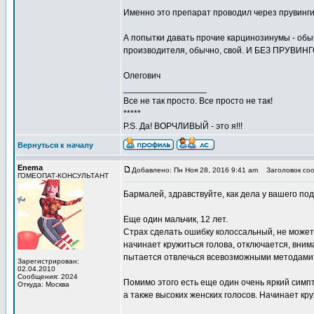
Именно это препарат проводил через прувинги
А попытки давать прочие карцинозинумы - обы
производителя, обычно, свой. И БЕЗ ПРУВИНГ
Олегович
_________________
Все не так просто. Все просто не так!
*****
P.S. Да! ВОРЧЛИВЫЙ - это я!!!
Вернуться к началу
Enema
Добавлено: Пн Ноя 28, 2016 9:41 am
Заголовок соо
ГОМЕОПАТ-КОНСУЛЬТАНТ
Бармалей, здравствуйте, как дела у вашего по
Еще один мальчик, 12 лет.
Страх сделать ошибку колоссальный, не может
начинает кружиться голова, отключается, внима
пытается отвлечься всевозможными методами, 
Зарегистрирован:
02.04.2010
Сообщения: 2024
Помимо этого есть еще один очень яркий симпто
Откуда: Москва
а также высоких женских голосов. Начинает кру