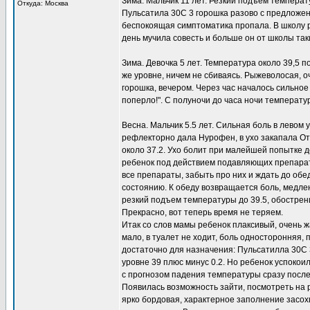
Зима. Мальчик 11 лет. Резкий подъем температ
Откуда: Москва
Пульсатила 30С 3 горошка разово с предложени
беспокоящая симптоматика пропала. В школу ре
день мучила совесть и больше он от школы та
Зима. Девочка 5 лет. Температура около 39,5 п
же уровне, ничем не сбиваясь. Рыжеволосая, оч
горошка, вечером. Через час началось сильное п
поперло!". С полуночи до часа ночи температу
Весна. Мальчик 5.5 лет. Сильная боль в левом
рефлекторно дала Нурофен, в ухо закапала От
около 37.2. Ухо болит при малейшей попытке д
ребенок под действием подавляющих препарато
все препараты, забыть про них и ждать до обе
состоянию. К обеду возвращается боль, медле
резкий подъем температуры до 39.5, обостре
Прекрасно, вот теперь время не теряем.
Итак со слов мамы ребенок плаксивый, очень жа
мало, в туалет не ходит, боль односторонняя, 
достаточно для назначения: Пульсатилла 30С 
уровне 39 плюс минус 0.2. Но ребенок успоко
с прогнозом падения температуры сразу после 
Появилась возможность зайти, посмотреть на 
ярко бордовая, характерное заполнение засох