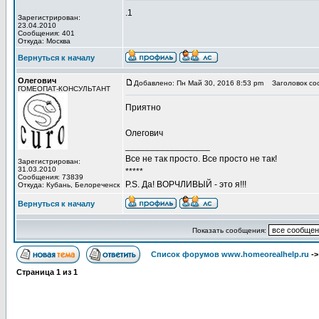
.1
Зарегистрирован:
23.04.2010
Сообщения: 401
Откуда: Москва
Вернуться к началу
Олегович
Добавлено: Пн Май 30, 2016 8:53 pm
Заголовок со
ГОМЕОПАТ-КОНСУЛЬТАНТ
Приятно
Олегович
_________________
Все не так просто. Все просто не так!
Зарегистрирован:
31.03.2010
*****
Сообщения: 73839
P.S. Да! ВОРЧЛИВЫЙ - это я!!!
Откуда: Кубань, Белореченск
Вернуться к началу
Показать сообщения:
Список форумов www.homeorealhelp.ru
-
Страница
1
из
1