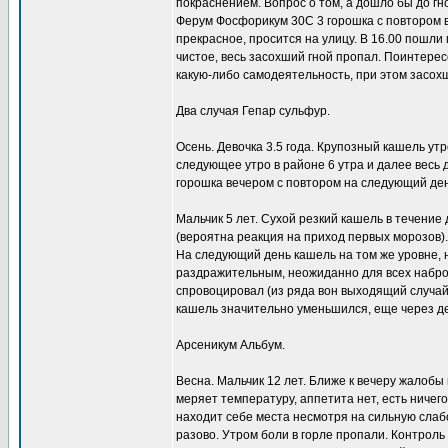
покраснением. Вопрос о том, а дошло бы до гн
Ферум Фосфорикум 30С 3 горошка с повтором в
прекрасное, просится на улицу. В 16.00 пошли
чистое, весь засохший гной пропал. Поинтерес
какую-либо самодеятельность, при этом засохш
Два случая Гепар сульфур.
Осень. Девочка 3.5 года. Крупозный кашель ут
следующее утро в районе 6 утра и далее весь
горошка вечером с повтором на следующий ден
Мальчик 5 лет. Сухой резкий кашель в течение
(вероятна реакция на приход первых морозов)
На следующий день кашель на том же уровне, 
раздражительным, неожиданно для всех наброс
спровоцировал (из ряда вон выходящий случай
кашель значительно уменьшился, еще через д
Арсеникум Альбум.
Весна. Мальчик 12 лет. Ближе к вечеру жалобы 
меряет температуру, аппетита нет, есть ничего
находит себе места несмотря на сильную слабо
разово. Утром боли в горле пропали. Контроль 