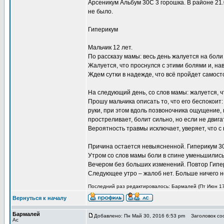
Арсеникум Альбум 30С 3 горошка. В районе 21
не было.
Гиперикум
Мальчик 12 лет.
По рассказу мамы: весь день жалуется на боли
Жалуется, что проснулся с этими болями и, нав
Ждем сутки в надежде, что всё пройдет самост
На следующий день, со слов мамы: жалуется, ч
Прошу мальчика описать то, что его беспокоит
руки, при этом вдоль позвоночника ощущение, 
простреливает, болит сильно, но если не двига
Вероятность травмы исключает, уверяет, что с 
Причина остается невыясненной. Гиперикум 30
Утром со слов мамы боли в спине уменьшились,
Вечером без больших изменений. Повтор Гипер
Следующее утро – жалоб нет. Больше ничего н
Последний раз редактировалось: Бармалей (Пт Июн 17,
Вернуться к началу
Бармалей
Добавлено: Пн Май 30, 2016 6:53 pm
Заголовок соо
Ас