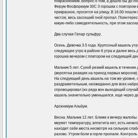
покраснением. Вопрос о том, а дошло бы до гн
Ферум Фосфорикум 30С 3 горошка с повтором в
прекрасное, просится на улицу. В 16.00 пошли
чистое, весь засохший гной пропал. Поинтерес
какую-либо самодеятельность, при этом засохш
Два случая Гепар сульфур.
Осень. Девочка 3.5 года. Крупозный кашель ут
следующее утро в районе 6 утра и далее весь
горошка вечером с повтором на следующий ден
Мальчик 5 лет. Сухой резкий кашель в течение
(вероятна реакция на приход первых морозов)
На следующий день кашель на том же уровне, 
раздражительным, неожиданно для всех наброс
спровоцировал (из ряда вон выходящий случай
кашель значительно уменьшился, еще через д
Арсеникум Альбум.
Весна. Мальчик 12 лет. Ближе к вечеру жалобы 
меряет температуру, аппетита нет, есть ничего
находит себе места несмотря на сильную слабо
разово. Утром боли в горле пропали. Контроль 