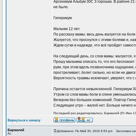
Арсеникум Альбум 30С 3 горошка. В районе 21
не было.
Гиперикум
Мальчик 12 лет.
По рассказу мамы: весь день жалуется на боли
Жалуется, что проснулся с этими болями и, нав
Ждем сутки в надежде, что всё пройдет самост
На следующий день, со слов мамы: жалуется, ч
Прошу мальчика описать то, что его беспокоит
руки, при этом вдоль позвоночника ощущение, 
простреливает, болит сильно, но если не двига
Вероятность травмы исключает, уверяет, что с 
Причина остается невыясненной. Гиперикум 30
Утром со слов мамы боли в спине уменьшились,
Вечером без больших изменений. Повтор Гипер
Следующее утро – жалоб нет. Больше ничего н
Последний раз редактировалось: Бармалей (Пт Июн 17,
Вернуться к началу
Бармалей
Добавлено: Пн Май 30, 2016 6:53 pm
Заголовок соо
Ас