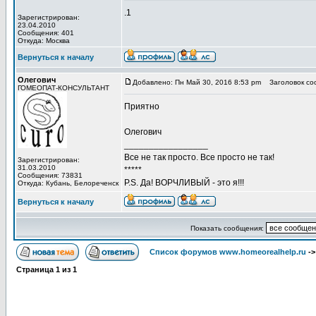
.1
Зарегистрирован:
23.04.2010
Сообщения: 401
Откуда: Москва
Вернуться к началу
Олегович
Добавлено: Пн Май 30, 2016 8:53 pm
Заголовок со
ГОМЕОПАТ-КОНСУЛЬТАНТ
Приятно
Олегович
_________________
Все не так просто. Все просто не так!
Зарегистрирован:
31.03.2010
*****
Сообщения: 73831
P.S. Да! ВОРЧЛИВЫЙ - это я!!!
Откуда: Кубань, Белореченск
Вернуться к началу
Показать сообщения:
Список форумов www.homeorealhelp.ru
-
Страница
1
из
1