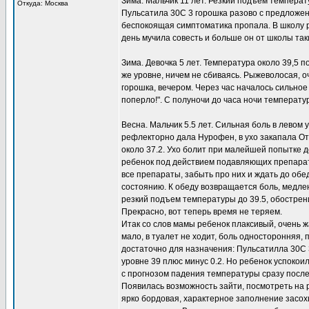
Зима. Мальчик 11 лет. Резкий подъем температ
Откуда: Москва
Пульсатила 30С 3 горошка разово с предложени
беспокоящая симптоматика пропала. В школу ре
день мучила совесть и больше он от школы та
Зима. Девочка 5 лет. Температура около 39,5 п
же уровне, ничем не сбиваясь. Рыжеволосая, оч
горошка, вечером. Через час началось сильное п
поперло!". С полуночи до часа ночи температу
Весна. Мальчик 5.5 лет. Сильная боль в левом
рефлекторно дала Нурофен, в ухо закапала От
около 37.2. Ухо болит при малейшей попытке д
ребенок под действием подавляющих препарато
все препараты, забыть про них и ждать до обе
состоянию. К обеду возвращается боль, медле
резкий подъем температуры до 39.5, обостре
Прекрасно, вот теперь время не теряем.
Итак со слов мамы ребенок плаксивый, очень жа
мало, в туалет не ходит, боль односторонняя, 
достаточно для назначения: Пульсатилла 30С 
уровне 39 плюс минус 0.2. Но ребенок успоко
с прогнозом падения температуры сразу после 
Появилась возможность зайти, посмотреть на 
ярко бордовая, характерное заполнение засох