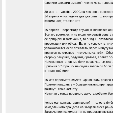
(другими словами рыдает), что не может справи
30 марта – Фосфор 200С на два дня в растворе
14 апреля – последние два дня спит только пр
вспоминает, страхов нет.
15 апреля – пересмотр случая, выясняется ос
Все это время, если не видит ее целый день, 
ее придирки и замечания, то обиды накаплива
провокации или обиды. Если не успокоить, пл
успокаивается если пожалеть, через минуту мож
при этом не скрывает, что очень их любит. Объ
сторону бабушки, дедушки, братьев, в ответ по
Неизменные головные боли после частых скан
Бриония 6С горошки на случай головной боли 
от головной боли.
15 мая пересмотр случая. Opium 200C разово т
Прямое попадание – больше никаких препарато
покинуть свою комнату.
Начиная с конца прошлого августа ребенок был 
Конец мая консультация врачей – полость фибр
замедленного процесса наблюдавшегося ране
Заключение психолога – я не представляю как 