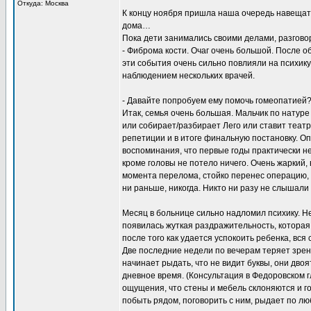
Откуда: Москва
К концу ноября пришла наша очередь навещать 
дома…
Пока дети занимались своими делами, разговор
- Фиброма кости. Очаг очень большой. После о
эти события очень сильно повлияли на психику
наблюдением нескольких врачей.
- Давайте попробуем ему помочь гомеопатией
Итак, семья очень большая. Мальчик по натуре
или собирает/разбирает Лего или ставит теат
репетиции и в итоге финальную постановку. Оп
воспоминания, что первые годы практически не
кроме головы не потело ничего. Очень жаркий,
момента перелома, стойко перенес операцию, 
ни раньше, никогда. Никто ни разу не слышали 
Месяц в больнице сильно надломил психику. Не
появилась жуткая раздражительность, которая
после того как удается успокоить ребенка, вся 
Две последние недели по вечерам теряет зрени
начинает рыдать, что не видит буквы, они дв
дневное время. (Консультация в Федоровском 
ощущения, что стены и мебель склоняются и гот
побыть рядом, поговорить с ним, рыдает по л