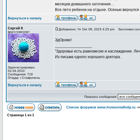
месяцев домашнего заточения…
Все лето ребенок на отдыхе. Осенью вернулся 
Вернуться к началу
Сергей К
Добавлено: Чт Окт 08, 2015 4:25 pm
Заголовок соо
врач-гомеопат
ЗдОрово!
_________________
"Здоровье есть равновесие и наслаждение. Леч
Из письма одного хорошего доктора.
Зарегистрирован:
02.04.2010
Сообщения: 719
Откуда: г.Ставрополь
Вернуться к началу
Показать сообщения:
Список форумов www.homeorealhelp.ru
-
Страница
1
из
1