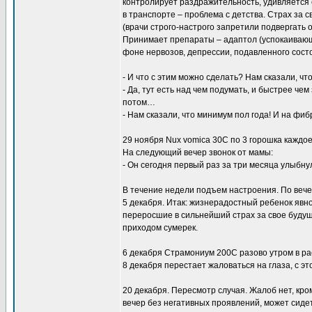
контролирует раздражительность, удивляется 
в транспорте – проблема с детства. Страх за 
(врачи строго-настрого запретили подвергать о
Принимает препараты – адаптол (успокаивающе
фоне нервозов, депрессии, подавленного состо
- И что с этим можно сделать? Нам сказали, ч
- Да, тут есть над чем подумать, и быстрее че
потом…
- Нам сказали, что минимум пол года! И на фи
29 ноября Nux vomica 30C по 3 горошка каждое
На следующий вечер звонок от мамы:
- Он сегодня первый раз за три месяца улыбну
В течение недели подъем настроения. По веч
5 декабря. Итак: жизнерадостный ребенок яв
переросшие в сильнейший страх за свое будущ
приходом сумерек.
6 декабря Страмониум 200С разово утром в ра
8 декабря перестает жаловаться на глаза, с эт
20 декабря. Пересмотр случая. Жалоб нет, кро
вечер без негативных проявлений, может сиде