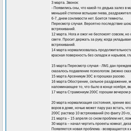
3 марта. Звонок:
- Появились сны, что какой-то дядька залез в 
меньшей степени вспышки гнева, раздражитель
6-7, днем сонливости нет. Боится темноты.
Пересмотр случая. Вероятно последствие шок
встряхиваний.
12 марта. Нога и ожог не беспокоят совсем, но
свете. Просит держать за руку, когда укладыва
встряхиваний.
14 марта нормализовалась продолжительность 
красная поверхность без складок и нарывов, гл
15 марта Пересмотр случая - ЛМ1 дан преждев
сказалось подавление психологом. (можно сказ
15 марта Арсеникум 30С в горошках разово.
16 марта Обострение, сильное раздражение, м
напоминающее то, что было в конце ноября, в
17 марта Страмониум 200С горошки вечером ра
20 марта нормализация состояния, зрение вос
воров в доме, ночью может пару раз встать, чт
200С раствор 10 встряхиваний (по факту 20-го, 
21 марта – 15 апреля со сном проблем нет, ло
30 марта – начал чертить проекты комнат, диз
Появляется новая проблема - возвращается к и