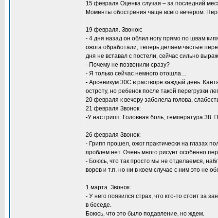
15 февраля Оценка случая – за последний меся
Моменты обострения чаще всего вечером. Пер
19 февраля. Звонок:
- 4 дня назад он облил ногу прямо по швам кип
ожога обработали, теперь делаем частые пере
дня не вставал с постели, сейчас сильно выраж
- Почему не позвонили сразу?
- Я только сейчас немного отошла…
- Арсеникум 30С в растворе каждый день. Кант
остроту, но ребенок после такой перегрузки ле
20 февраля к вечеру заболела голова, слабост
21 февраля Звонок:
-У нас грипп. Головная боль, температура 38. 
26 февраля Звонок:
- Грипп прошел, ожог практически на глазах по
проблем нет. Очень много рисует особенно пер
- Боюсь, что так просто мы не отделаемся, на
воров и т.п. но ни в коем случае с ним это не о
1 марта. Звонок:
- У него появился страх, что кто-то стоит за 
в беседе.
Боюсь, что это было подавление, но ждем.