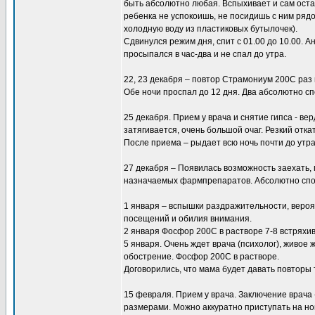
быть абсолютно любая. Вспыхивает и сам оста
ребенка не успокоишь, не посидишь с ним ряд
холодную воду из пластиковых бутылочек).
Сдвинулся режим дня, спит с 01.00 до 10.00. А
просыпался в час-два и не спал до утра.
22, 23 декабря – повтор Страмониум 200С раз в
Обе ночи проспал до 12 дня. Два абсолютно сп
25 декабря. Прием у врача и снятие гипса - ве
затягивается, очень большой очаг. Резкий отка
После приема – рыдает всю ночь почти до утра,
27 декабря – Появилась возможность заехать,
назначаемых фармпрепаратов. Абсолютно спок
1 января – вспышки раздражительности, вероят
посещений и обилия внимания.
2 января Фосфор 200С в растворе 7-8 встряхив
5 января. Очень ждет врача (психолог), живое
обострение. Фосфор 200С в растворе.
Договорились, что мама будет давать повторы 
15 февраля. Прием у врача. Заключение врача
размерами. Можно аккуратно приступать на ног