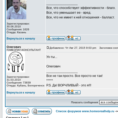
_________________
Все, что способствует эффективности - благо.
Все, что уменьшает ее - вред.
Все, что не имеет к ней отношения - балласт.
Зарегистрирован:
30.06.2010
Сообщения: 1626
Откуда: Казань
Вернуться к началу
Олегович
Добавлено: Чт Авг 27, 2015 9:03 pm
Заголовок соо
ГОМЕОПАТ-КОНСУЛЬТАНТ
Ух-ты...
Олегович
_________________
Все не так просто. Все просто не так!
Зарегистрирован:
31.03.2010
*****
Сообщения: 73839
P.S. Да! ВОРЧЛИВЫЙ - это я!!!
Откуда: Кубань, Белореченск
Вернуться к началу
Показать сообщения:
Список форумов www.homeorealhelp.ru
-
Страница
1
из
1