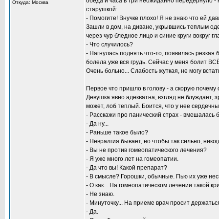
обеда и часа в три неожиданно передернуло - 
Откуда: Москва
старушкой:
- Помогите! Внучке плохо! Я не знаю что ей дав
Зашли в дом, на диване, укрывшись теплым оде
через чур бледное лицо и синие круги вокруг гл
- Что случилось?
- Нагнулась поднять что-то, появилась резкая 
болела уже вся грудь. Сейчас у меня болит ВСЁ
Очень больно... Слабость жуткая, не могу встат
Первое что пришло в голову - а скорую почему о
Девушка явно адекватна, взгляд не блуждает, 
может, лоб теплый. Боится, что у нее сердечный
- Расскажи про панический страх - вмешалась б
- Да ну...
- Раньше такое было?
- Невралгия бывает, но чтобы так сильно, никогд
- Вы не против гомеопатического лечения?
- Я уже много лет на гомеопатии.
- Да что вы! Какой препарат?
- В смысле? Горошки, обычные. Пью их уже нес
- О как... На гомеопатическом лечении такой кр
- Не знаю.
- Минуточку... На приеме врач просит держать
- Да.