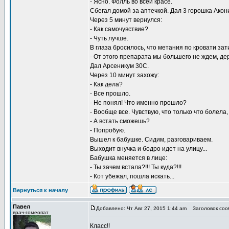
- Ясно. Фолль во всей красе.
Сбегал домой за аптечкой. Дал 3 горошка Акони
Через 5 минут вернулся:
- Как самочувствие?
- Чуть лучше.
В глаза бросилось, что метания по кровати зат
- От этого препарата мы большего не ждем, де
Дал Арсеникум 30С.
Через 10 минут захожу:
- Как дела?
- Все прошло.
- Не понял! Что именно прошло?
- Вообще все. Чувствую, что только что болела,
- А встать сможешь?
- Попробую.
Вышел к бабушке. Сидим, разговариваем.
Выходит внучка и бодро идет на улицу...
Бабушка меняется в лице:
- Ты зачем встала?!!! Ты куда?!!!
- Кот убежал, пошла искать...
Вернуться к началу
Павел
Добавлено: Чт Авг 27, 2015 1:44 am
Заголовок соо
врач-гомеопат
Класс!!