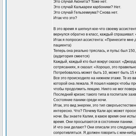
Это случай Аконита? Тоже нет.
Это случай Калькареи карбоники? Нет.
Это случай Гельземиума? Снова нет.
Итак что это?
В это время я шепнул кое-что своему ассистент
вернулся обратно в класс, каждый спрашивал: 
Итак я попросил ассистента: «Принесите мне д
пациента)
Теперь она реально тряслась, и пульс был 150,
(аудитория смеется)
Каждый, каждый кто был вокруг сказал: «Джорд
сотрясаниях, я сказал: «Хорошо, это правильн
Потребовалось может быть 10, может быть 15 ми
Все это происходило на нижнем этаже. Те из в
которой она лежала. Я пошел наверх чтобы про
чтобы продолжить лекцию. Никто не мог повери
Последний кризис такого типа в госпитале захв
Состояние паники среди ночи.
Итак, это вид энергии, это тип сверхъестестве
интересно. Что? Почему Кали арс может просн
ночи. Вы знаете Калии, в какое время они исп
время. Они просыпаются в состоянии паники.
И что они делают? Они описали это следующим 
сопротивляться. Я должен говорить с кем-нибу