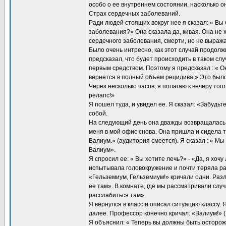
особо о ее внутреннем состоянии, насколько он
Страх сердечных заболеваний.
Ради людей стоящих вокруг нее я сказал: « Вы 
заболевания?» Она сказала да, кивая. Она не 
сердечного заболевания, смерти, но не выражае
Было очень интресно, как этот случай продолж
предсказал, что будет происходить в таком сл
первым средством. Поэтому я предсказал : « О
вернется в полный объем рецидива.» Это был
Через несколько часов, я полагаю к вечеру того
релапс!»
Я пошел туда, и увидел ее. Я сказал: «Забудь
собой.
На следующий день она дважды возвращалась с
меня в мой офис снова. Она пришла и сидела т
Валиум.» (аудитория смеется). Я сказал : « Мы
Валиум».
Я спросил ее: « Вы хотите лечь?» - «Да, я хочу 
испытывала головокружение и почти теряла р
«Гельземиум, Гельземиум!» кричали одни. Разл
ее там». В комнате, где мы рассматривали слу
расслабиться там».
Я вернулся в класс и описал ситуацию классу. 
далее. Профессор конечно кричал: «Валиум!» (
Я объяснил: « Теперь вы должны быть осторож