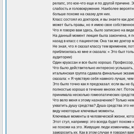
релапс, это кое-что еще и по другой причине. 
слабость и головокружение. Наиболее вероятно,
больше похоже на сказку для них.
Класс состоял из докторов, и вы знаете как д
может быть правы, но я имею свое собственное
Что я говорю вам здесь, было записано на виде
На данный момент лекция была закончена, я по
назад в класс с пациентом. Она так же доктор
Не зная, что я сказал классу тем временем, по
приблизилась ко мне и сказала: « Это был толь
аудитории)
Один круассан и все было хорошо. Профессор,
Что было действительно интересно услышать,
итальянская группа сдавала финальные экзамен
сказала: « Я чувствую себя намного лучше, че
Это было точно как я предсказал: если вы не б
полностью хорошо в течение многих лет. Пото
принимала несколько гомеопатических средств
Что вело меня к этому назначению? Только нем
ухватить душу средства? Душа средства это н
виду некоторые ключевые моменты.
Ключевые моменты в человеческой жизни, кото
Этот стул, например: это всегда будет похоже
не похожи на это. Живущие люди изменчивы, ж
заморозить их. Как в этом случае я говорил вам