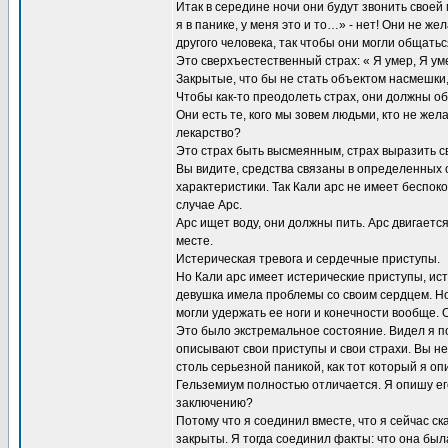
Итак в середине ночи они будут звонить своей 
я в панике, у меня это и то…» - нет! Они не ж
другого человека, так чтобы они могли общатьс
Это сверхъестественный страх: « Я умер, Я ум
Закрытые, что бы не стать объектом насмешки, 
Чтобы как-то преодолеть страх, они должны о
Они есть те, кого мы зовем людьми, кто не же
лекарство?
Это страх быть высмеянным, страх выразить с
Вы видите, средства связаны в определенных 
характеристики. Так Кали арс не имеет беспок
случае Арс.
Арс ищет воду, они должны пить. Арс двигается
месте.
Истерическая тревога и сердечные приступы.
Но Кали арс имеет истерические приступы, ис
девушка имела проблемы со своим сердцем. Н
могли удержать ее ноги и конечности вообще. О
Это было экстремальное состояние. Видел я п
описывают свои приступы и свои страхи. Вы не
столь серьезной паникой, как тот который я оп
Гельземиум полностью отличается. Я опишу его 
заключению?
Потому что я соединил вместе, что я сейчас ск
закрыты. Я тогда соединил факты: что она была