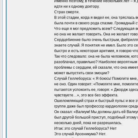
Именно поэтому, в течение нескольких лет – я 
идти ни к одному доктору.
Страх смерти.
В этой стадии, когда я видел ее, она тряслась 
была почти в своего рода спазме. Громадный с
Что еще я мог предложить всем? Следующая вещ
но она не желает говорить. Она не желает гово
Сердцебиение было очень быстрым, фибрилляци
знаете случай. Я понятия не имел. Было это се
быстро и есть некоторая аритмия, я говорю чт
Так что следовало: она не была человеком, кот
разоблачал, правильно? Наиболее вероятным б
проблемы с сердцем, ей сказали, что она имеет
может выпустить свои эмоции?
Случай Геллеборуса: « Я боюсь! Помогите мне
не оно. Один говорит: «Помогите мне, помогите
пытаются успокоить ее, говоря: « Джордж здес
чувствуете…», это все без эффекта.
Ошеломляющий страх и быстрый пульс и все эт
группе даже был профессор кардиологии среди
Он сказал: «Валиум! Мы должны дать ей Валиум.
был другой большой приступ, подобный этому 
несколько дней, пока не разрешилась.
Итак: это случай Геллеборуса? Нет
Это случай Арсеникума? Нет.