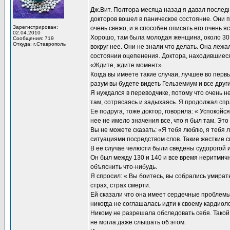
Дж.Вит. Полтора месяца назад я давал послед
докторов вошел в паническое состояние. Они п
Зарегистрирован:
очень свежо, и я способен описать его очень яс
02.04.2010
Хорошо, там была молодая женщина, около 30 л
Сообщения: 719
Откуда: г.Ставрополь
вокруг нее. Они не знали что делать. Она лежал
состоянии оцепенения. Доктора, находившиеся 
«Ждите, ждите момент».
Когда вы имеете такие случаи, лучшее во перв
разум вы будете видеть Гельземиум и все други
Я нуждался в переводчике, потому что очень 
там, сотрясаясь и задыхаясь. Я продолжал сп
Ее подруга, тоже доктор, говорила: « Успокой
нее не имело значения все, что я был там. Это
Вы не можете сказать: «Я тебя люблю, я тебя 
ситуациями посредством слов. Такие жесткие с
В ее случае челюсти были сведены судорогой и 
Он был между 130 и 140 и все время неритмичны
объяснить что-нибудь.
Я спросил: « Вы боитесь, вы собрались умирать
страх, страх смерти.
Ей сказали что она имеет сердечные проблемы.
никогда не соглашалась идти к своему кардиол
Никому не разрешала обследовать себя. Такой
не могла даже слышать об этом.