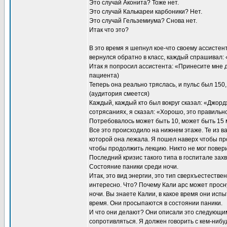
Это случай Аконита? Тоже нет.
Это случай Калькареи карбоники? Нет.
Это случай Гельземиума? Снова нет.
Итак что это?
В это время я шепнул кое-что своему ассистент
вернулся обратно в класс, каждый спрашивал: 
Итак я попросил ассистента: «Принесите мне д
пациента)
Теперь она реально тряслась, и пульс был 150,
(аудитория смеется)
Каждый, каждый кто был вокруг сказал: «Джорд
сотрясаниях, я сказал: «Хорошо, это правильн
Потребовалось может быть 10, может быть 15 ми
Все это происходило на нижнем этаже. Те из в
которой она лежала. Я пошел наверх чтобы про
чтобы продолжить лекцию. Никто не мог повери
Последний кризис такого типа в госпитале захв
Состояние паники среди ночи.
Итак, это вид энергии, это тип сверхъестестве
интересно. Что? Почему Кали арс может просн
ночи. Вы знаете Калии, в какое время они исп
время. Они просыпаются в состоянии паники.
И что они делают? Они описали это следующим 
сопротивляться. Я должен говорить с кем-нибу