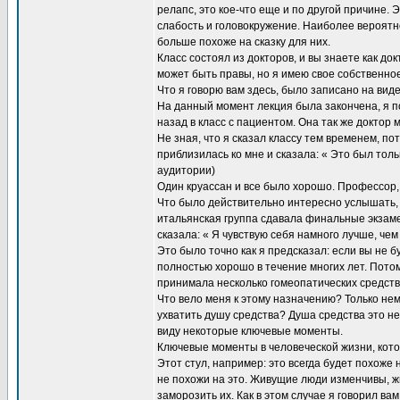
релапс, это кое-что еще и по другой причине. 
слабость и головокружение. Наиболее вероятно,
больше похоже на сказку для них.
Класс состоял из докторов, и вы знаете как д
может быть правы, но я имею свое собственное
Что я говорю вам здесь, было записано на виде
На данный момент лекция была закончена, я по
назад в класс с пациентом. Она так же доктор
Не зная, что я сказал классу тем временем, по
приблизилась ко мне и сказала: « Это был толь
аудитории)
Один круассан и все было хорошо. Профессор,
Что было действительно интересно услышать,
итальянская группа сдавала финальные экзамен
сказала: « Я чувствую себя намного лучше, че
Это было точно как я предсказал: если вы не б
полностью хорошо в течение многих лет. Пото
принимала несколько гомеопатических средств
Что вело меня к этому назначению? Только нем
ухватить душу средства? Душа средства это н
виду некоторые ключевые моменты.
Ключевые моменты в человеческой жизни, кото
Этот стул, например: это всегда будет похоже
не похожи на это. Живущие люди изменчивы, ж
заморозить их. Как в этом случае я говорил вам