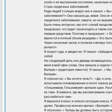
особо о ее внутреннем состоянии, насколько он
Страх сердечных заболеваний.
Ради людей стоящих вокруг нее я сказал: « Вы 
заболевания?» Она сказала да, кивая. Она не 
сердечного заболевания, смерти, но не выражае
Было очень интресно, как этот случай продолж
предсказал, что будет происходить в таком сл
первым средством. Поэтому я предсказал : « О
вернется в полный объем рецидива.» Это был
Через несколько часов, я полагаю к вечеру того
релапс!»
Я пошел туда, и увидел ее. Я сказал: «Забудь
собой.
На следующий день она дважды возвращалась с
меня в мой офис снова. Она пришла и сидела т
Валиум.» (аудитория смеется). Я сказал : « Мы
Валиум».
Я спросил ее: « Вы хотите лечь?» - «Да, я хочу 
испытывала головокружение и почти теряла р
«Гельземиум, Гельземиум!» кричали одни. Разл
ее там». В комнате, где мы рассматривали слу
расслабиться там».
Я вернулся в класс и описал ситуацию классу. 
далее. Профессор конечно кричал: «Валиум!» (
Я объяснил: « Теперь вы должны быть осторож