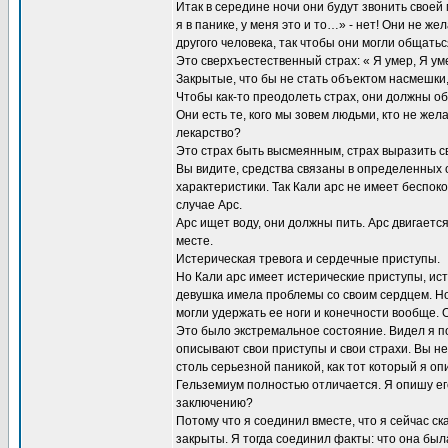
Итак в середине ночи они будут звонить своей 
я в панике, у меня это и то…» - нет! Они не ж
другого человека, так чтобы они могли общатьс
Это сверхъестественный страх: « Я умер, Я ум
Закрытые, что бы не стать объектом насмешки, 
Чтобы как-то преодолеть страх, они должны о
Они есть те, кого мы зовем людьми, кто не же
лекарство?
Это страх быть высмеянным, страх выразить с
Вы видите, средства связаны в определенных 
характеристики. Так Кали арс не имеет беспок
случае Арс.
Арс ищет воду, они должны пить. Арс двигается
месте.
Истерическая тревога и сердечные приступы.
Но Кали арс имеет истерические приступы, ис
девушка имела проблемы со своим сердцем. Н
могли удержать ее ноги и конечности вообще. О
Это было экстремальное состояние. Видел я п
описывают свои приступы и свои страхи. Вы не
столь серьезной паникой, как тот который я оп
Гельземиум полностью отличается. Я опишу его 
заключению?
Потому что я соединил вместе, что я сейчас ск
закрыты. Я тогда соединил факты: что она была