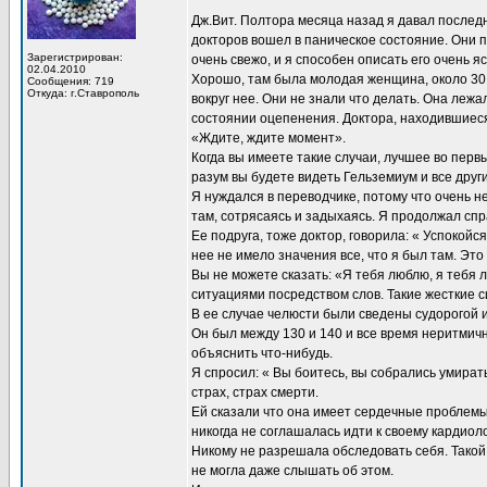
Дж.Вит. Полтора месяца назад я давал послед
докторов вошел в паническое состояние. Они п
Зарегистрирован:
очень свежо, и я способен описать его очень яс
02.04.2010
Хорошо, там была молодая женщина, около 30 л
Сообщения: 719
Откуда: г.Ставрополь
вокруг нее. Они не знали что делать. Она лежал
состоянии оцепенения. Доктора, находившиеся 
«Ждите, ждите момент».
Когда вы имеете такие случаи, лучшее во перв
разум вы будете видеть Гельземиум и все други
Я нуждался в переводчике, потому что очень 
там, сотрясаясь и задыхаясь. Я продолжал сп
Ее подруга, тоже доктор, говорила: « Успокой
нее не имело значения все, что я был там. Это
Вы не можете сказать: «Я тебя люблю, я тебя 
ситуациями посредством слов. Такие жесткие с
В ее случае челюсти были сведены судорогой и 
Он был между 130 и 140 и все время неритмичны
объяснить что-нибудь.
Я спросил: « Вы боитесь, вы собрались умирать
страх, страх смерти.
Ей сказали что она имеет сердечные проблемы.
никогда не соглашалась идти к своему кардиол
Никому не разрешала обследовать себя. Такой
не могла даже слышать об этом.