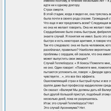
Именно поэтому, в течение нескольких лет – я 
идти ни к одному доктору.
Страх смерти.
В этой стадии, когда я видел ее, она тряслась 
была почти в своего рода спазме. Громадный с
Что еще я мог предложить всем? Следующая вещ
но она не желает говорить. Она не желает гово
Сердцебиение было очень быстрым, фибрилляци
знаете случай. Я понятия не имел. Было это се
быстро и есть некоторая аритмия, я говорю чт
Так что следовало: она не была человеком, кот
разоблачал, правильно? Наиболее вероятным б
проблемы с сердцем, ей сказали, что она имеет
может выпустить свои эмоции?
Случай Геллеборуса: « Я боюсь! Помогите мне
не оно. Один говорит: «Помогите мне, помогите
пытаются успокоить ее, говоря: « Джордж здес
чувствуете…», это все без эффекта.
Ошеломляющий страх и быстрый пульс и все эт
группе даже был профессор кардиологии среди
Он сказал: «Валиум! Мы должны дать ей Валиум.
был другой большой приступ, подобный этому 
несколько дней, пока не разрешилась.
Итак: это случай Геллеборуса? Нет
Это случай Арсеникума? Нет.