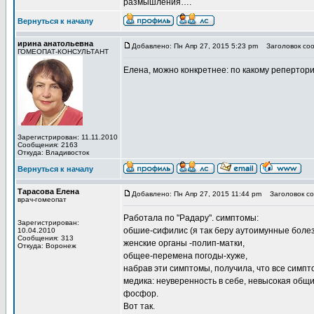
размышления….
Вернуться к началу
ирина анатольевна
Добавлено: Пн Апр 27, 2015 5:23 pm
Заголовок соо
ГОМЕОПАТ-КОНСУЛЬТАНТ
Елена, можно конкретнее: по какому репертор
Зарегистрирован: 11.11.2010
Сообщения: 2163
Откуда: Владивосток
Вернуться к началу
Тарасова Елена
Добавлено: Пн Апр 27, 2015 11:44 pm
Заголовок со
врач-гомеопат
Работала по "Радару". симптомы:
Зарегистрирован:
обшие-сифилис (я так беру аутоимунные болез
10.04.2010
Сообщения: 313
женские органы -полип-матки,
Откуда: Воронеж
общее-перемена погоды-хуже,
набрав эти симптомы, получила, что все сим
медика: неуверенность в себе, невысокая общи
фосфор.
Вот так.