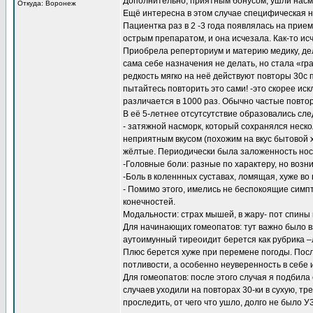
Дополнительно, приятным бонусом, ушли насмо
Откуда: Воронеж
Ещё интересна в этом случае специфическая н
Пациентка раз в 2 -3 года появлялась на прие
острым препаратом, и она исчезала. Как-то исч
Приобрела реперториум и материю медику, дел
сама себе назначения не делать, но стала «гр
редкость мягко на неё действуют повторы 30с по
пытайтесь повторить это сами! -это скорее ис
различается в 1000 раз. Обычно частые повто
В её 5-летнее отсутсутствие образовались с
- затяжной насморк, который сохранялся неск
неприятным вкусом (похожим на вкус бытовой 
жёлтые. Периодически была заложенность носа
-Головные боли: разные по характеру, но воз
-Боль в коленнных суставах, ломящая, хуже во
- Помимо этого, имелись не беспокоящие симп
конечностей.
Модальности: страх мышей, в жару- пот спины 
Для начинающих гомеопатов: тут важно было 
аутоимунный тиреоидит берется как рубрика –л
Плюс берется хуже при перемене погоды. Пос
потливости, а особенно неуверенность в себе
Для гомеопатов: после этого случая я подбила 
случаев уходили на повторах 30-ки в сухую, тр
проследить, от чего что ушло, долго не было 