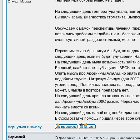
температура основательно не упадет.
Откуда: Москва
На следующий день температура упала, повтор
Вызвали врача. Диагностика стоматита. Выпис
Обсуждаем с мамой перспективы лечения (преж
появились проблемы с едой/питьем - беспокоит 
очень суетливый, раздражительный, мерзнет.
Первая мысль на Арсеникум Альбум, но поддал
следующий день, если не будет улучшений. На
На следующий день была возможность зайти сам
Бледный, слабости нет, губы сухие, ВЕСЬ рот в
Опять мысль про Арсеникум Альбум, но опять
подобном случае - Нитрикум Асидум (дал 200С 
утолил голод. Появилась надежда на попадание
может. Смысла в повторе препарата нет.
На следующий день пришло окончательное осоз
дал Арсеникум Альбум 200С разово. Через час 
ужинать вместе со всеми...
На следующий день жалоб нет, необходимости 
В сухом остатке помощь пришла через трое сут
Вернуться к началу
Бармалей
Добавлено: Пн Окт 05, 2015 5:20 pm
Заголовок соо