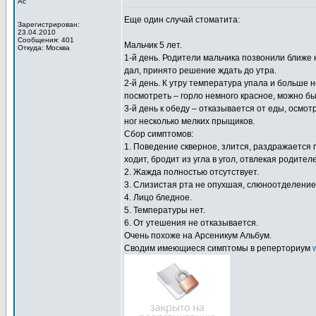
Ас
Еще один случай стоматита:
Зарегистрирован:
23.04.2010
Сообщения: 401
Мальчик 5 лет.
Откуда: Москва
1-й день. Родители мальчика позвонили ближе 
дал, принято решение ждать до утра.
2-й день. К утру температура упала и больше 
посмотреть – горло немного красное, можно бы
3-й день к обеду – отказывается от еды, осмотр
ног несколько мелких прыщиков.
Сбор симптомов:
1. Поведение скверное, злится, раздражается
ходит, бродит из угла в угол, отвлекая родит
2. Жажда полностью отсутствует.
3. Слизистая рта не опухшая, слюноотделени
4. Лицо бледное.
5. Температуры нет.
6. От утешения не отказывается.
Очень похоже на Арсеникум Альбум.
Сводим имеющиеся симптомы в реперториум