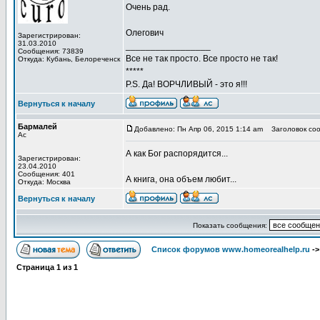
Очень рад.
Олегович
Зарегистрирован:
31.03.2010
_________________
Сообщения: 73839
Все не так просто. Все просто не так!
Откуда: Кубань, Белореченск
*****
P.S. Да! ВОРЧЛИВЫЙ - это я!!!
Вернуться к началу
Бармалей
Добавлено: Пн Апр 06, 2015 1:14 am
Заголовок соо
Ас
А как Бог распорядится...
Зарегистрирован:
23.04.2010
Сообщения: 401
А книга, она объем любит...
Откуда: Москва
Вернуться к началу
Показать сообщения:
Список форумов www.homeorealhelp.ru
-
Страница
1
из
1