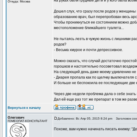
на руках были грудные дети и у кого была возм
Откуда: Москва
Дошел слух, что сразу после родов у женщины
образованию врач, был перепробован весь арс
Чтобы проникнуться ее состоянием можно добав
местоположение ближайшего туалета...
Не пытаясь лезть в чужую жизнь с лишними рас
родов?
- Весьма хмурое и почти депрессивное.
Можно сказать, что случай достаточно просто
горошков и настоятельно посоветовал воздержа
На следующий день даже моему удивлению не 
- Диарея пропала как по щелчку выключателя с
И больше не беспокоила ее последующие две 
Через две недели проблема дала о себе знать
Дал ей еще раз тот же препарат в том же разве
Вернуться к началу
Олегович
Добавлено: Вс Апр 05, 2015 8:24 pm
Заголовок соо
ГОМЕОПАТ-КОНСУЛЬТАНТ
Похоже, вам нужно начинать писать книжку: "Д