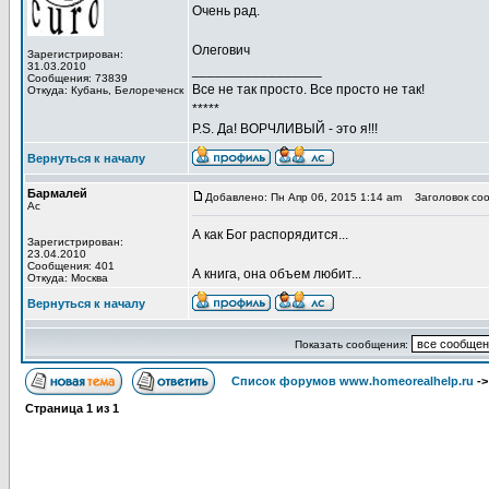
Очень рад.
Олегович
Зарегистрирован:
31.03.2010
_________________
Сообщения: 73839
Все не так просто. Все просто не так!
Откуда: Кубань, Белореченск
*****
P.S. Да! ВОРЧЛИВЫЙ - это я!!!
Вернуться к началу
Бармалей
Добавлено: Пн Апр 06, 2015 1:14 am
Заголовок соо
Ас
А как Бог распорядится...
Зарегистрирован:
23.04.2010
Сообщения: 401
А книга, она объем любит...
Откуда: Москва
Вернуться к началу
Показать сообщения:
Список форумов www.homeorealhelp.ru
-
Страница
1
из
1