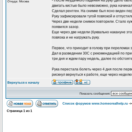
- После неудачного падения на руку (дело было
Откуда: Москва
двигать кистью было невозможно, рука начинал
Сделал рентген. На снимке был ясно виден пер
Руку зафиксировали тугой повязкой и отпустил
Через две недели снимок повторили. Стало хуж
появился зазор.
Еще через две недели (буквально накануне это
повязка и не нагружать руку.
Первое, что приходит в голову при переломах
Дал в разведении 30С с рекомендацией по прие
три дня и ждем пару недель, далее по обстоят
Рука перестала болеть через 4 дня после перв
рискнул вернуться к работе, еще через неделю
Вернуться к началу
Показать сообщения:
Список форумов www.homeorealhelp.ru
-
Страница
1
из
1