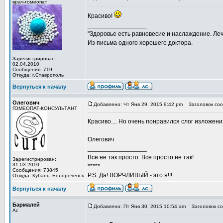
врач-гомеопат
Красиво!
_________________
"Здоровье есть равновесие и наслаждение. Леч
Из письма одного хорошего доктора.
Зарегистрирован:
02.04.2010
Сообщения: 719
Откуда: г.Ставрополь
Вернуться к началу
Олегович
Добавлено: Чт Янв 29, 2015 9:42 pm
Заголовок соо
ГОМЕОПАТ-КОНСУЛЬТАНТ
Красиво.... Но очень понравился слог изложени
Олегович
_________________
Все не так просто. Все просто не так!
Зарегистрирован:
31.03.2010
*****
Сообщения: 73845
P.S. Да! ВОРЧЛИВЫЙ - это я!!!
Откуда: Кубань, Белореченск
Вернуться к началу
Бармалей
Добавлено: Пт Янв 30, 2015 10:54 am
Заголовок со
Ас