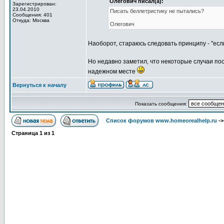
Олегович писал(а):
Зарегистрирован:
23.04.2010
Писать беллетристику не пытались?
Сообщения: 401
Откуда: Москва
Олегович
Наоборот, стараюсь следовать принципу - "есл
Но недавно заметил, что некоторые случаи по
надежном месте
Вернуться к началу
Показать сообщения:
Список форумов www.homeorealhelp.ru
-
Страница
1
из
1