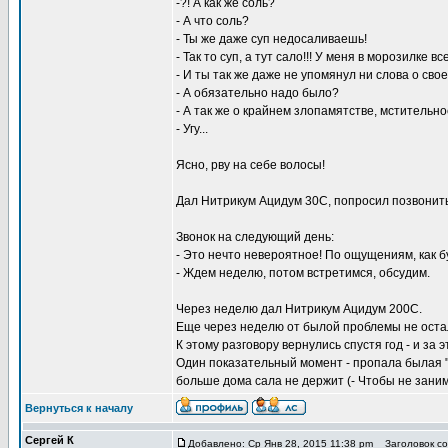
-?! А как же соль?
- А что соль?
- Ты же даже суп недосаливаешь!
- Так то суп, а тут сало!!! У меня в морозилке 
- И ты так же даже не упомянул ни слова о сво
- А обязательно надо было?
- А так же о крайнем злопамятстве, мстительно
- Угу...
Ясно, рву на себе волосы!
Дал Нитрикум Ацидум 30С, попросил позвонить
Звонок на следующий день:
- Это нечто невероятное! По ощущениям, как б
- Ждем неделю, потом встретимся, обсудим.
Через неделю дал Нитрикум Ацидум 200С.
Еще через неделю от былой проблемы не остал
К этому разговору вернулись спустя год - и за 
Один показательный момент - пропала былая "на
больше дома сала не держит (- Чтобы не занима
Вернуться к началу
Сергей К
Добавлено: Ср Янв 28, 2015 11:38 pm
Заголовок со