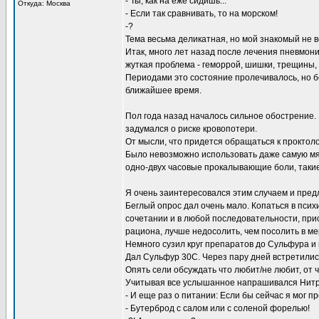
- Ты, как на еже сидишь...
Откуда: Москва
- Если так сравнивать, то на морском!
-?
Тема весьма деликатная, но мой знакомый не 
Итак, много лет назад после лечения пневмони
жуткая проблема - геморрой, шишки, трещины,
Периодами это состояние пролечивалось, но б
ближайшее время.
Пол года назад началось сильное обострение.
задумался о риске кровопотери.
От мысли, что придется обращаться к проктоло
Было невозможно использовать даже самую мя
одно-двух часовые прокалывающие боли, такие
Я очень заинтересовался этим случаем и предл
Беглый опрос дал очень мало. Копаться в псих
сочетании и в любой последовательности, прист
рациона, лучше недосолить, чем посолить в м
Немного сузил круг препаратов до Сульфура и 
Дал Сульфур 30С. Через пару дней встретились
Опять сели обсуждать что любит/не любит, от 
Учитывая все услышанное напрашивался Нитри
- И еще раз о питании: Если бы сейчас я мог п
- Бутерброд с салом или с соленой форелью!