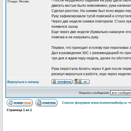
- После неудачного падения на руку (дело было
Откуда: Москва
двигать кистью было невозможно, рука начинал
Сделал рентген. На снимке был ясно виден пер
Руку зафиксировали тугой повязкой и отпустил
Через две недели снимок повторили. Стало хуж
появился зазор.
Еще через две недели (буквально накануне это
повязка и не нагружать руку.
Первое, что приходит в голову при переломах
Дал в разведении 30С с рекомендацией по прие
три дня и ждем пару недель, далее по обстоят
Рука перестала болеть через 4 дня после перв
рискнул вернуться к работе, еще через неделю
Вернуться к началу
Показать сообщения:
Список форумов www.homeorealhelp.ru
-
Страница
1
из
1