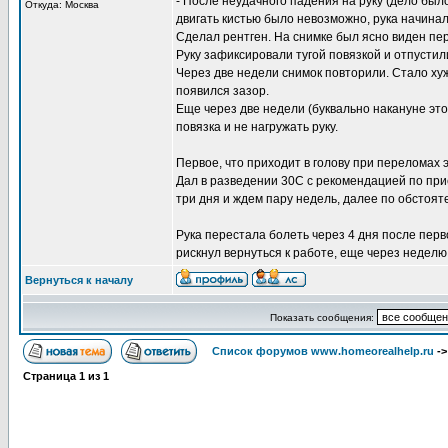
- После неудачного падения на руку (дело было
Откуда: Москва
двигать кистью было невозможно, рука начинал
Сделал рентген. На снимке был ясно виден пер
Руку зафиксировали тугой повязкой и отпустил
Через две недели снимок повторили. Стало хуж
появился зазор.
Еще через две недели (буквально накануне это
повязка и не нагружать руку.
Первое, что приходит в голову при переломах
Дал в разведении 30С с рекомендацией по прие
три дня и ждем пару недель, далее по обстоят
Рука перестала болеть через 4 дня после перв
рискнул вернуться к работе, еще через неделю
Вернуться к началу
Показать сообщения:
Список форумов www.homeorealhelp.ru
-
Страница
1
из
1