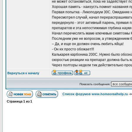
не может остановиться, пока не задействует по
Хорошая память - наизусть помнит названия пр
Первая попытка - Ликоподиум 30С. Ожидание н
Пересмотрел случай, начал перераспрашивать 
передернуло - этот активный парень, прямая 
препаратов и эта непостижимая глубина науки
Начал перечислять маме ключевые симптомы Ка
Последним уже не вопросом, а утверждением 
– Да, и еще он должен очень любить яйца!
- Он их просто обожает!!!
Калькарея карбоника 200С. Нужно было обозн
скоростью реакции на препарат должна быть ка
Через полторы недели тик действительно про
Вернуться к началу
Показать сообщения:
Список форумов www.homeorealhelp.ru
-
Страница
1
из
1