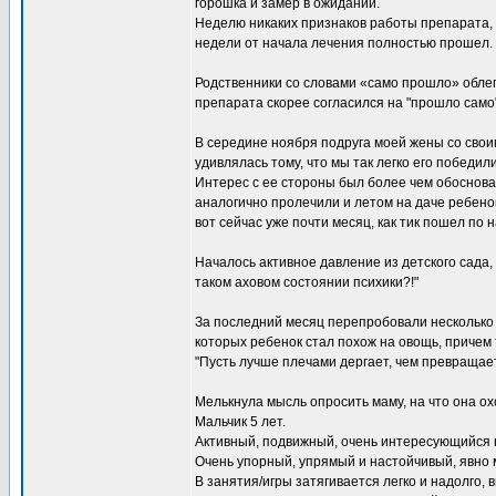
горошка и замер в ожидании.
Неделю никаких признаков работы препарата, 
недели от начала лечения полностью прошел.
Родственники со словами «само прошло» облег
препарата скорее согласился на "прошло само
В середине ноября подруга моей жены со своим
удивлялась тому, что мы так легко его победили
Интерес с ее стороны был более чем обоснован
аналогично пролечили и летом на даче ребенок
вот сейчас уже почти месяц, как тик пошел п
Началось активное давление из детского сада, 
таком аховом состоянии психики?!"
За последний месяц перепробовали несколько 
которых ребенок стал похож на овощь, причем т
"Пусть лучше плечами дергает, чем превращает
Мелькнула мысль опросить маму, на что она ох
Мальчик 5 лет.
Активный, подвижный, очень интересующийся 
Очень упорный, упрямый и настойчивый, явно м
В занятия/игры затягивается легко и надолго,