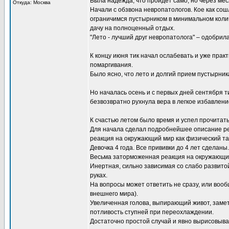
Была надежда, что пройдет само, но через мес
Откуда: Москва
Начали с обзвона невропатологов. Кое как сош
ограничимся пустырником в минимальном колич
дачу на полноценный отдых.
"Лето - лучший друг невропатолога" – одобри
К концу июня тик начал ослабевать и уже практ
помаргивания.
Было ясно, что лето и долгий прием пустырни
Но началась осень и с первых дней сентября ти
безвозвратно рухнула вера в легкое избавлени
К счастью летом было время и успел прочитат
Для начала сделал подробнейшее описание реб
реакция на окружающий мир как физический так
Девочка 4 года. Все прививки до 4 лет сделаны
Весьма заторможенная реакция на окружающий 
Инертная, сильно зависимая со слабо развитой
руках.
На вопросы может ответить не сразу, или вооб
внешнего мира).
Увеличенная голова, выпирающий живот, заметн
потливость ступней при переохлаждении.
Достаточно простой случай и явно вырисовыва