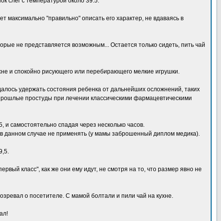
ок слег с температурой около 39.5.
ет максимально "правильно" описать его характер, не вдаваясь в
торые не представляется возможным... Остается только сидеть, пить чай
кухне и спокойно рисующего или перебирающего мелкие игрушки.
алось удержать состояния ребенка от дальнейших осложнений, таких
 в прошлые простуды при лечении классическими фармацевтическими
5, и самостоятельно спадая через несколько часов.
 в данном случае не применять (у мамы заброшенный диплом медика).
,5.
рвый класс", как же они ему идут, не смотря на то, что размер явно не
дозревал о посетителе. С мамой болтали и пили чай на кухне.
ал!