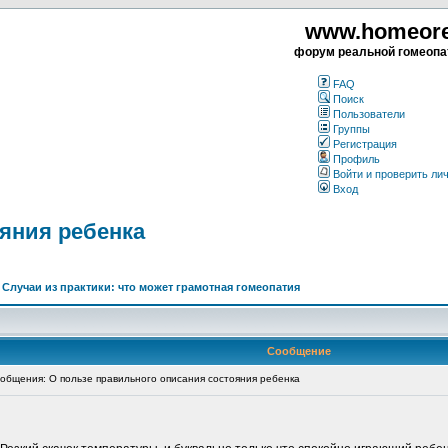
www.homeorea
форум реальной гомеопа
FAQ
Поиск
Пользователи
Группы
Регистрация
Профиль
Войти и проверить ли
Вход
яния ребенка
>
Случаи из практики: что может грамотная гомеопатия
Сообщение
бщения: О пользе правильного описания состояния ребенка