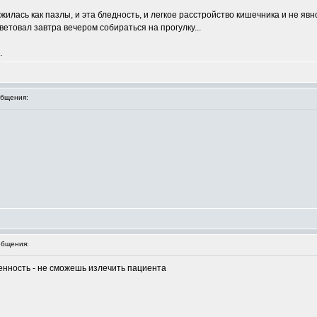
ожилась как пазлы, и эта бледность, и легкое расстройство кишечника и не я
етовал завтра вечером собираться на прогулку...
.
бщения:
бщения:
енность - не сможешь излечить пациента