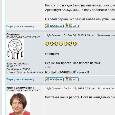
Вот с этого и надо было начинать - картина сл
Арсеникум Альбум 30С на пару приемов и посов
На этом случай был закрыт более чем успешно
Вернуться к началу
Олегович
Добавлено: Пт Янв 30, 2015 9:49 pm
Заголовок соо
ГОМЕОПАТ-КОНСУЛЬТАНТ
Олегович
_________________
Все не так просто. Все просто не так!
Зарегистрирован:
31.03.2010
*****
Сообщения: 73850
Откуда: Кубань, Белореченск
P.S. Да! ВОРЧЛИВЫЙ - это я!!!
Вернуться к началу
ирина анатольевна
Добавлено: Пн Апр 27, 2015 5:28 pm
Заголовок соо
ГОМЕОПАТ-КОНСУЛЬТАНТ
Вот такая наша работа. Пока не найдёшь особ