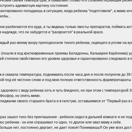
 Резкий скачек температуры, и буквально только что спокойно играющий ребен
строить адекватную картину состояния.
рантированно попадаешь в ситуацию, когда ребенка "подготовили", а мама хоч
избы...
они разбегаются кто куда, а ты видишь только хвосты препаратов, поймать ко
в надежде, что он забудется и "раскроется" в реальной красе.
Каждый раз моему взору преподносили тихого ребенка, сидящего в уголке на 
 (пошли в ход кратковременные приемы Беладонны, Калькарея Карбоника) уд
райней степени свойственно его уровню здоровья и гарантированно следовало
ак и скакала температура, поднимаясь после часа дня и после полуночи до 39.
мой под её честное слово и под мою полную ответственность фармпрепараты
дорового с виду ребенка хоть и чуть бледного, но при этом с температурой 39
 Фосфор, но опять мимо.
пиджачке своего старшего брата и в галстуке, оставшимися от "Первый раз в пе
й раз зашел тихо без приглашения - ребенок сидел в дальней комнате и не по
с ребенка - он или спрашивал то одно, то другое или звал маму к себе.
 больше нет, постоянно дергает, не дает покоя! Понимаешь!!! Он уже всех дост