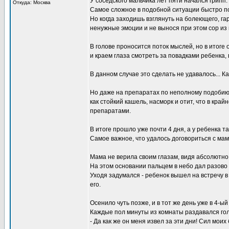
У соседского мальчика лет пяти начался грипп.
Откуда: Москва
Самое сложное в подобной ситуации быстро по
Но когда заходишь взглянуть на болеющего, га
ненужные эмоции и не вынося при этом сор из 
В голове проносится поток мыслей, но в итоге 
и краем глаза смотреть за повадками ребенка, 
В данном случае это сделать не удавалось... 
Но даже на препаратах по неполному подобию
как стойкий кашель, насморк и отит, что в к
препаратами.
В итоге прошло уже почти 4 дня, а у ребенка т
Самое важное, что удалось договориться с ма
Мама не верила своим глазам, видя абсолютно з
На этом основании пальцем в небо дал разово
Уходя задумался - ребенок вышел на встречу в 
его.
Осенило чуть позже, и в тот же день уже в 4-ы
Каждые пол минуты из комнаты раздавался голо
- Да как же он меня извел за эти дни! Сил моих