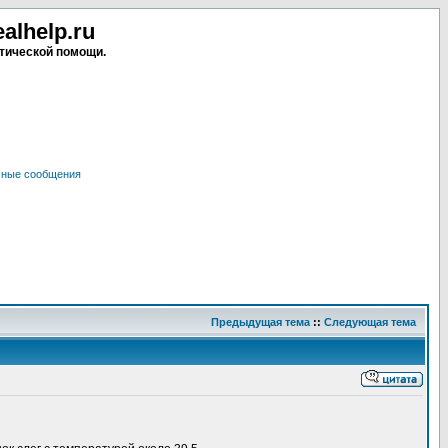
lhelp.ru
тической помощи.
чные сообщения
Предыдущая тема
::
Следующая тема