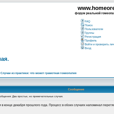
www.homeorea
форум реальной гомеопа
FAQ
Поиск
Пользователи
Группы
Регистрация
Профиль
Войти и проверить ли
Вход
ая.
>
Случаи из практики: что может грамотная гомеопатия
Сообщение
бщения: Два простых, но примечательных случая.
 в конце декабря прошлого года. Процесс в обоих случаях напоминал перетя