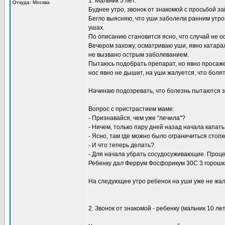
1. Мальчик 5 лет.
Откуда: Москва
Буднее утро, звонок от знакомой с просьбой за
Бегло выясняю, что уши заболели ранним утром
ушах.
По описанию становится ясно, что случай не о
Вечером захожу, осматриваю уши, явно катарал
не вызвано острым заболеванием.
Пытаюсь подобрать препарат, но явно просаж
нос явно не дышит, на уши жалуется, что болят
Начинаю подозревать, что болезнь пытаются за
Вопрос с пристрастием маме:
- Признавайся, чем уже "лечила"?
- Ничем, только пару дней назад начала капать
- Ясно, там где можно было ограничиться стопк
- И что теперь делать?
- Для начала убрать сосудосуживающие. Процес
Ребенку дал Феррум Фосфорикум 30С 3 горошка
На следующее утро ребенок на уши уже не жал
2. Звонок от знакомой - ребенку (мальчик 10 л