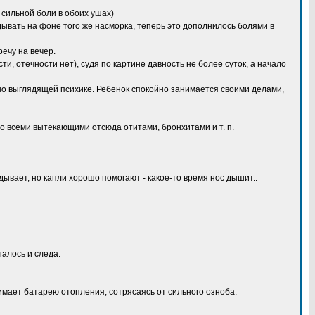
 сильной боли в обоих ушах)
дывать на фоне того же насморка, теперь это дополнилось болями в
ечу на вечер.
, отечности нет), судя по картине давность не более суток, а начало
о выглядящей психике. Ребенок спокойно занимается своими делами,
со всеми вытекающими отсюда отитами, бронхитами и т. п.
дывает, но капли хорошо помогают - какое-то время нос дышит..
алось и следа.
бнимает батарею отопления, сотрясаясь от сильного озноба.