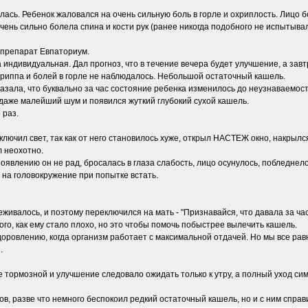
сь. Ребенок жаловался на очень сильную боль в горле и охриплость. Лицо бо
очень сильно болела спина и кости рук (ранее никогда подобного не испытыв
 препарат Евпаториум.
а индивидуальная. Дал прогноз, что в течение вечера будет улучшение, а зав
 гриппа и болей в горле не наблюдалось. Небольшой остаточный кашель.
зала, что буквально за час состояние ребенка изменилось до неузнаваемости 
я даже малейший шум и появился жуткий глубокий сухой кашель.
 раз.
ключил свет, так как от него становилось хуже, открыл НАСТЕЖ окно, накрыл
л неохотно.
явлению он не рад, бросалась в глаза слабость, лицо осунулось, побледнело
 на головокружение при попытке встать.
еживалось, и поэтому переключился на мать - "Признавайся, что давала за ча
того, как ему стало плохо, но это чтобы помочь побыстрее вылечить кашель.
доровлению, когда организм работает с максимальной отдачей. Но мы все рав
.
 тормозной и улучшение следовало ожидать только к утру, а полный уход сим
в, разве что немного беспокоил редкий остаточный кашель, но и с ним спра