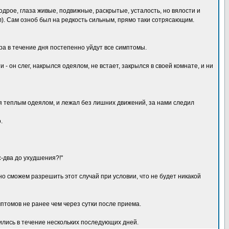
дрое, глаза живые, подвижные, раскрытые, усталость, но вялости и
ал). Сам озноб был на редкость сильным, прямо таки сотрясающим.
тра в течение дня постепенно уйдут все симптомы.
- он слег, накрылся одеялом, не встает, закрылся в своей комнате, и ни
ся теплым одеялом, и лежал без лишних движений, за нами следил
.
с-два до ухудшения?!"
но сможем разрешить этот случай при условии, что не будет никакой
птомов не ранее чем через сутки после приема.
вились в течение нескольких последующих дней.