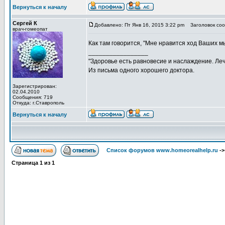
Вернуться к началу
Сергей К
Добавлено: Пт Янв 16, 2015 3:22 pm
Заголовок соо
врач-гомеопат
Как там говорится, "Мне нравится ход Ваших мы
_________________
"Здоровье есть равновесие и наслаждение. Леч
Из письма одного хорошего доктора.
Зарегистрирован:
02.04.2010
Сообщения: 719
Откуда: г.Ставрополь
Вернуться к началу
Список форумов www.homeorealhelp.ru
-
Страница
1
из
1