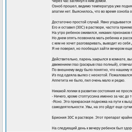
Через час заглянул к ним домой.
Озноб прошел, видимо температура уже подняла
апатии нет. Выяснилось, что во время озноба 
Достаточно простой случай. Явно угадывается
Его и оставил (30С) в растворе, частота прием
На утро ребенок оживился, никаких признаков
Но днем опять позвонила мать ребенка и расска
с кем не хочет разговаривать, выводит из себ
Я не поверил, но пообещал зайти вечером еще
Действительно, парень закрылся в комнате, вы
движением глаз (раскрыв глаз полный), отвеча
По внешнему виду было понятно, что нашему по
Из под одеяла вылез с неохотой. Пожаловался
Аппетита не было, пил очень мало и редко.
Никакой логики в развитии состояния не просл
- Ничего, кроме стоптуссина именно за час до 
-Ясно. Это прекрасная подножка на пути к выз
самодеятельности. Увы, на это уйдут еще сутки
Бриония 30С в растворе. Этот препарат крайне
На следующий день к вечеру ребенок был здоро