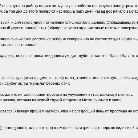
йти по пути на работу посмотреть уши у ее ребенка (проснулся рано утром от
, за три дня до этого появился насморк, а пару дней назад нос начало закла
стрый, и для какого-либо назначения слишком мало данных. Откладываем встр
ьный двухсторонний отит (обширные четко ограниченные красные поверхности
енное физическое состояние ребенка совершенно не соответствует нормальн
 сильно, но терпимо.
давить, но она вопреки ожиданиям уходит глубже и, как это обычно бывает, 
 в нос сосудосуживающими, но толку мало, вернее становится хуже, нос закла
ой салфеток, ты "намыла" ребенку отит.
с далеко не ушел, ориентируемся на улучшение к утру, максимум к вечеру.
 разово, оставил на всякий случай Феррумом Металликумом и ушел.
овался, к вечеру прошел насморк, еще на следующий день от простуды не ост
ет) неожиданно стало плохо, по всем признакам грипп, и теперь он сидит и о