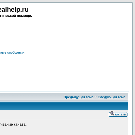
lhelp.ru
тической помощи.
чные сообщения
Предыдущая тема
::
Следующая тема
гивание каната.