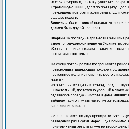
ка себя исчерпала, так как улучшение прекрати
Страмониума 1000С, даем по принципу – дал, ж
прекращаем повторы и ждем отката. Если сост
еще две недели.
Вернулись боли – первый признак, что период
должен быть другой препарат.
Впервые за последние три месяца женщина ре
узнает о гражданской войне на Украине, по эт
Женщина начинает вставать, сначала с помощь
потом самостоятельно.
На смену потери разума возвращаются ранее 
позвоночника, шаркающая походка с ощущением,
постоянное желание поменять место в надежде 
кровати.
Из описания женщины в период, предшествую
- Своевольный, достаточно упорный в своих ж
отдавалось порядку и чистоте в доме, лишних 
выбирает долго и купив, часто тут же возвращ
загрязнения одежды.
Останавливаюсь на двух препаратах Арсеникум
разведении раз в сутки. Через 3 дня понимаю, 
получаю явный результат уже на второй день.