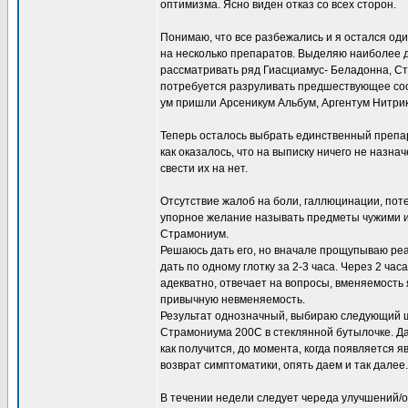
оптимизма. Ясно виден отказ со всех сторон.
Понимаю, что все разбежались и я остался оди
на несколько препаратов. Выделяю наиболее д
рассматривать ряд Гиасциамус- Беладонна, Стр
потребуется разруливать предшествующее сост
ум пришли Арсеникум Альбум, Аргентум Нитрик
Теперь осталось выбрать единственный препара
как оказалось, что на выписку ничего не наз
свести их на нет.
Отсутствие жалоб на боли, галлюцинации, поте
упорное желание называть предметы чужими и
Страмониум.
Решаюсь дать его, но вначале прощупываю реа
дать по одному глотку за 2-3 часа. Через 2 ч
адекватно, отвечает на вопросы, вменяемость я
привычную невменяемость.
Результат однозначный, выбираю следующий ша
Страмониума 200С в стеклянной бутылочке. Дал
как получится, до момента, когда появляется 
возврат симптоматики, опять даем и так далее.
В течении недели следует череда улучшений/о