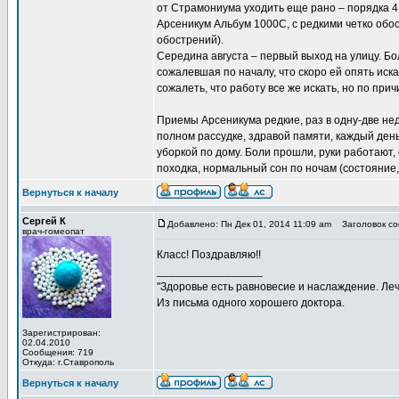
от Страмониума уходить еще рано – порядка 4 
Арсеникум Альбум 1000С, с редкими четко обос
обострений).
Середина августа – первый выход на улицу. Бо
сожалевшая по началу, что скоро ей опять искат
сожалеть, что работу все же искать, но по при
Приемы Арсеникума редкие, раз в одну-две не
полном рассудке, здравой памяти, каждый день
уборкой по дому. Боли прошли, руки работают
походка, нормальный сон по ночам (состояние,
Вернуться к началу
Сергей К
Добавлено: Пн Дек 01, 2014 11:09 am
Заголовок со
врач-гомеопат
Класс! Поздравляю!!
_________________
"Здоровье есть равновесие и наслаждение. Леч
Из письма одного хорошего доктора.
Зарегистрирован:
02.04.2010
Сообщения: 719
Откуда: г.Ставрополь
Вернуться к началу