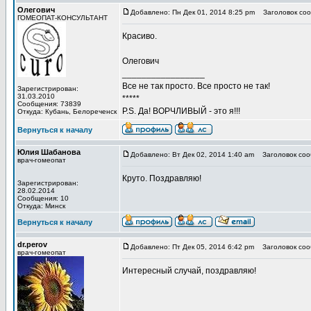
Олегович
Добавлено: Пн Дек 01, 2014 8:25 pm
Заголовок соо
ГОМЕОПАТ-КОНСУЛЬТАНТ
Красиво.
Олегович
_________________
Все не так просто. Все просто не так!
Зарегистрирован:
31.03.2010
*****
Сообщения: 73839
P.S. Да! ВОРЧЛИВЫЙ - это я!!!
Откуда: Кубань, Белореченск
Вернуться к началу
Юлия Шабанова
Добавлено: Вт Дек 02, 2014 1:40 am
Заголовок соо
врач-гомеопат
Круто. Поздравляю!
Зарегистрирован:
28.02.2014
Сообщения: 10
Откуда: Минск
Вернуться к началу
dr.perov
Добавлено: Пт Дек 05, 2014 6:42 pm
Заголовок соо
врач-гомеопат
Интересный случай, поздравляю!