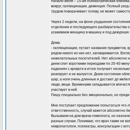
Начало июля – 15-ая психиатрическая клиник
вокруг, галлюцинации, деменция. Полный уход 
трудом поворачивает голову, не может самост
Через 2 недели, на фоне ухудшения состояния
отделении и последующего разбирательства о 
усаживаем женщину в машину и под дежурную и
Дома:
- галлюцинации, путает название предметов, к
рядом никого из них нет, заговаривается. Взг
нежелательных посетителей. Нет абсолютно ни
днем спит короткими периодами по 20-40 минут
падениях с кровати в итоге получает нескольк
реагирует и не жалуется. Днем состояние облег
шар, а ноги очень длинные и достают до мебел
люди, вещи. Временами складывается впечатле
участвует в ней.
Пишу специально без эмоционально, но пряди с
Мне поступает предложение попытаться что-либ
ответственность, случай кажется абсолютно бе
Вызываем на дом врача-гомеопата, но назначе
разные случаи. Понимаю, что врач также не вз
невропатологи, психиатры, консультации с ко