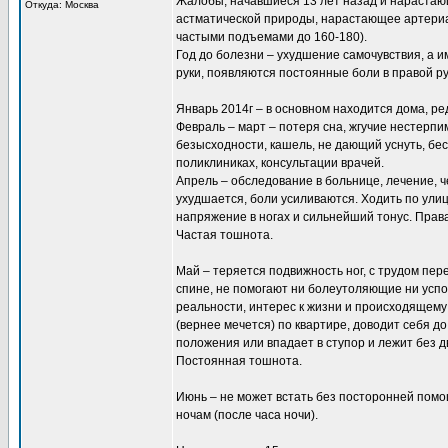
Жалобы, начавшиеся 13 лет назад и нарастаю
Откуда: Москва
астматической природы, нарастающее артериал
частыми подъемами до 160-180).
Год до болезни – ухудшение самочувствия, а 
руки, появляются постоянные боли в правой ру
Январь 2014г – в основном находится дома, р
Февраль – март – потеря сна, жгучие нестерп
безысходности, кашель, не дающий уснуть, бе
поликлиниках, консультации врачей.
Апрель – обследование в больнице, лечение, 
ухудшается, боли усиливаются. Ходить по улиц
напряжение в ногах и сильнейший тонус. Прав
Частая тошнота.
Май – теряется подвижность ног, с трудом пе
спине, не помогают ни болеутоляющие ни усп
реальности, интерес к жизни и происходящему
(вернее мечется) по квартире, доводит себя д
положения или впадает в ступор и лежит без 
Постоянная тошнота.
Июнь – не может встать без посторонней пом
ночам (после часа ночи).