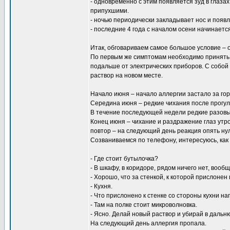
- одновременно с этим появляется зуд в глазах
припухшими.
- ночью периодически закладывает нос и появл
- последние 4 года с началом осени начинает
Итак, обговариваем самое большое условие – 
По первым же симптомам необходимо принять Н
подальше от электрических приборов. С собой 
раствор на новом месте.
Начало июня – начало аллергии застало за го
Середина июня – редкие чихания после прогул
В течение последующей недели редкие разовые
Конец июня – чихание и раздражение глаз утр
повтор – на следующий день реакция опять нул
Созваниваемся по телефону, интересуюсь, ка
- Где стоит бутылочка?
- В шкафу, в коридоре, рядом ничего нет, вообщ
- Хорошо, что за стенкой, к которой прислоне
- Кухня.
- Что прислонено к стенке со стороны кухни н
- Там на полке стоит микроволновка.
- Ясно. Делай новый раствор и убирай в дальн
На следующий день аллергия пропала.