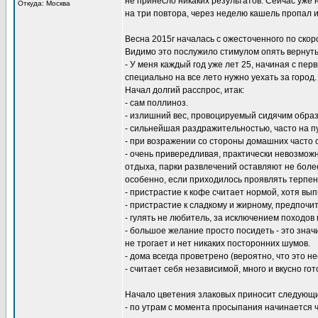
не принесло никаких результатов. Сейчас уже 
Откуда: Москва
на три повтора, через неделю кашель пропал 
Весна 2015г началась с ожесточенного по скор
Видимо это послужило стимулом опять вернутьс
- У меня каждый год уже лет 25, начиная с перв
специально на все лето нужно уехать за город
Начал долгий расспрос, итак:
- сам поллиноз.
- излишний вес, провоцируемый сидячим обра
- сильнейшая раздражительностью, часто на п
- при возражении со стороны домашних часто 
- очень привередливая, практически невозможн
отдыха, парки развлечений оставляют не бол
особенно, если приходилось проявлять терпени
- пристрастие к кофе считает нормой, хотя вып
- пристрастие к сладкому и жирному, предпочи
- гулять не любитель, за исключением походов 
- большое желание просто посидеть - это знач
не трогает и нет никаких посторонних шумов.
- дома всегда проветрено (вероятно, что это н
- считает себя независимой, много и вкусно гот
Начало цветения злаковых приносит следующие
- по утрам с момента просыпания начинается ч