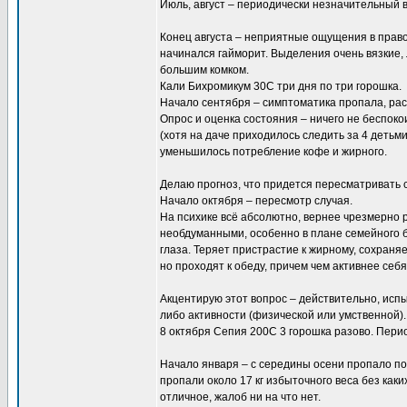
Июль, август – периодически незначительный 
Конец августа – неприятные ощущения в правой
начинался гайморит. Выделения очень вязкие,
большим комком.
Кали Бихромикум 30С три дня по три горошка.
Начало сентября – симптоматика пропала, рас
Опрос и оценка состояния – ничего не беспок
(хотя на даче приходилось следить за 4 детьм
уменьшилось потребление кофе и жирного.
Делаю прогноз, что придется пересматривать 
Начало октября – пересмотр случая.
На психике всё абсолютно, вернее чрезмерно 
необдуманными, особенно в плане семейного бю
глаза. Теряет пристрастие к жирному, сохран
но проходят к обеду, причем чем активнее се
Акцентирую этот вопрос – действительно, исп
либо активности (физической или умственной).
8 октября Сепия 200С 3 горошка разово. Пери
Начало января – с середины осени пропало по
пропали около 17 кг избыточного веса без как
отличное, жалоб ни на что нет.