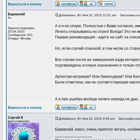
Вернуться к началу
Бармалей
Добавлено: Вт Ноя 10, 2015 11:01 am
Заголовок со
Ас
А я и не спорю. Полностью с Вами согласен, и
Зарегистрирован:
Лечить отказываюсь на отрез! Всегда! Это не 
23.04.2010
Сообщения: 401
Первая рекомендация - идите на сайт за спис
Откуда: Москва
Но, если случай отказной, в том числе со сто
Все случаи после их завершения ради интерес
подтверждены в плане назначения и только с
Аргентум нитрикум? Или Ликоподиум? Или Кал
Были отметены, как не соответствующие карти
А я при ушибах вообще ничего никогда не даю..
Вернуться к началу
Сергей К
Добавлено: Вт Ноя 10, 2015 4:56 pm
Заголовок соо
врач-гомеопат
Бармалей, класс, очень приятно читать, особе
_________________