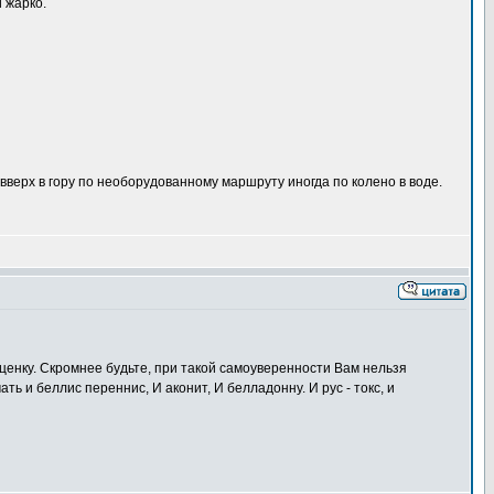
и жарко.
вверх в гору по необорудованному маршруту иногда по колено в воде.
ценку. Скромнее будьте, при такой самоуверенности Вам нельзя
ь и беллис переннис, И аконит, И белладонну. И рус - токс, и