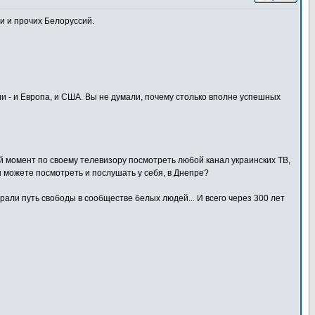
и и прочих Белоруссий.
ссии - и Европа, и США. Вы не думали, почему столько вполне успешных
ой момент по своему телевизору посмотреть любой канал украинских ТВ,
 вы можете посмотреть и послушать у себя, в Днепре?
брали путь свободы в сообществе белых людей... И всего через 300 лет