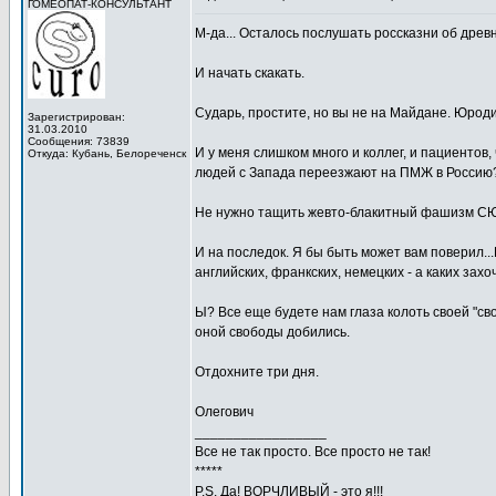
ГОМЕОПАТ-КОНСУЛЬТАНТ
М-да... Осталось послушать россказни об дре
И начать скакать.
Сударь, простите, но вы не на Майдане. Юроди
Зарегистрирован:
31.03.2010
Сообщения: 73839
И у меня слишком много и коллег, и пациентов,
Откуда: Кубань, Белореченск
людей с Запада переезжают на ПМЖ в Россию? Х
Не нужно тащить жевто-блакитный фашизм СЮ
И на последок. Я бы быть может вам поверил..
английских, франкских, немецких - а каких захо
Ы? Все еще будете нам глаза колоть своей "сво
оной свободы добились.
Отдохните три дня.
Олегович
_________________
Все не так просто. Все просто не так!
*****
P.S. Да! ВОРЧЛИВЫЙ - это я!!!