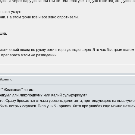
лодно, а через пару дней при той же температуре воздуха кажется, что душно 
ешают уснуть.
зни. На этом фоне всё и все явно опротивели.
шка.
истический поход по руслу реки в горы до водопадов. Это час быстрым шагом 
 препарата в том же разведении.
бщения:
" Железная" логика...
трикум? Или Ликоподиум? Или Калий сульфурикум?
те. Сразу бросается в глаза уровень дилетанта, претендующего на высокую о
ыть острых случаев. Типа ушиб - арника. Хотя при ушибах еще можно назначат