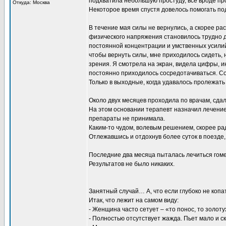
подхватила небольшую простуду, все вроде пр
Откуда: Москва
Некоторое время спустя довелось помогать под
В течение мая силы не вернулись, а скорее р
физического напряжения становилось трудно д
постоянной концентрации и умственных усилий.
чтобы вернуть силы, мне приходилось сидеть, 
зрения. Я смотрела на экран, видела цифры, ин
постоянно приходилось сосредотачиваться. Сон
Только в выходные, когда удавалось пролежать 
Около двух месяцев проходила по врачам, сдал
На этом основании терапевт назначил лечение.
препараты не принимала.
Каким-то чудом, волевым решением, скорее рад
Отлежавшись и отдохнув более суток в поезде,
Последние два месяца пыталась лечиться гом
Результатов не было никаких.
Занятный случай… А, что если глубоко не копа
Итак, что лежит на самом виду:
- Женщина часто сетует – «то понос, то золоту
- Полностью отсутствует жажда. Пьет мало и ск