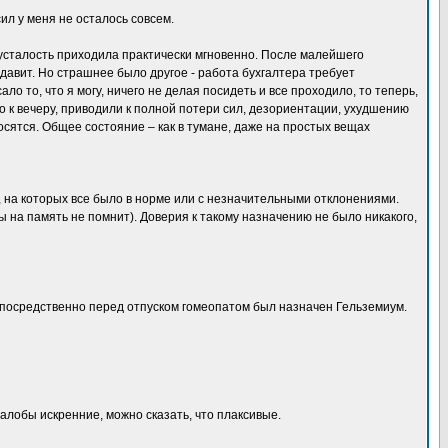
ил у меня не осталось совсем.
 усталость приходила практически мгновенно. После малейшего
давит. Но страшнее было другое - работа бухгалтера требует
 то, что я могу, ничего не делая посидеть и все проходило, то теперь,
о к вечеру, приводили к полной потери сил, дезориентации, ухудшению
носятся. Общее состояние – как в тумане, даже на простых вещах
, на которых все было в норме или с незначительными отклонениями.
ы на память не помнит). Доверия к такому назначению не было никакого,
посредственно перед отпуском гомеопатом был назначен Гельземиум.
 Жалобы искренние, можно сказать, что плаксивые.