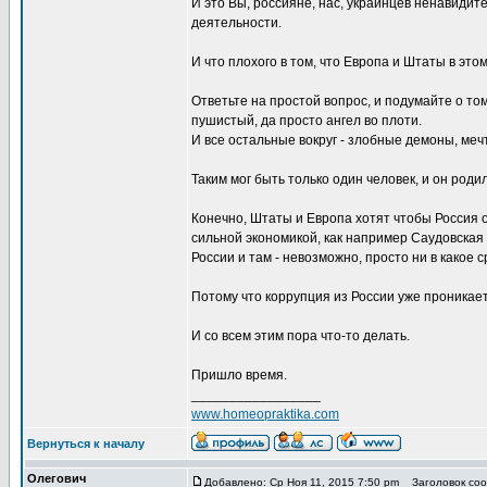
И это Вы, россияне, нас, украинцев ненавидит
деятельности.
И что плохого в том, что Европа и Штаты в эт
Ответьте на простой вопрос, и подумайте о том
пушистый, да просто ангел во плоти.
И все остальные вокруг - злобные демоны, ме
Таким мог быть только один человек, и он роди
Конечно, Штаты и Европа хотят чтобы Россия о
сильной экономикой, как например Саудовская 
России и там - невозможно, просто ни в какое
Потому что коррупция из России уже проникает
И со всем этим пора что-то делать.
Пришло время.
_________________
www.homeopraktika.com
Вернуться к началу
Олегович
Добавлено: Ср Ноя 11, 2015 7:50 pm
Заголовок соо