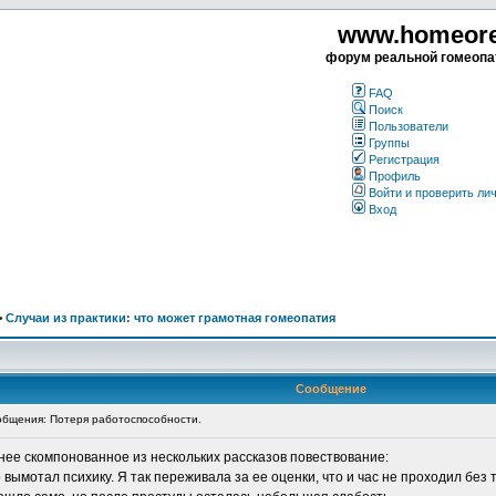
www.homeorea
форум реальной гомеопа
FAQ
Поиск
Пользователи
Группы
Регистрация
Профиль
Войти и проверить ли
Вход
>
Случаи из практики: что может грамотная гомеопатия
Сообщение
бщения: Потеря работоспособности.
рнее скомпонованное из нескольких рассказов повествование:
вымотал психику. Я так переживала за ее оценки, что и час не проходил без т