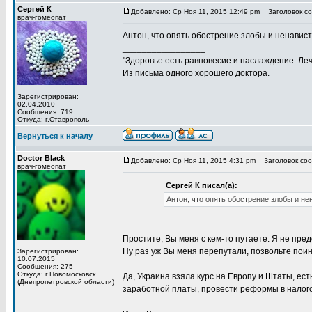
Сергей К
Добавлено: Ср Ноя 11, 2015 12:49 pm
Заголовок со
врач-гомеопат
Антон, что опять обострение злобы и ненавист
_________________
"Здоровье есть равновесие и наслаждение. Леч
Из письма одного хорошего доктора.
Зарегистрирован:
02.04.2010
Сообщения: 719
Откуда: г.Ставрополь
Вернуться к началу
Doctor Black
Добавлено: Ср Ноя 11, 2015 4:31 pm
Заголовок соо
врач-гомеопат
Сергей К писал(а):
Антон, что опять обострение злобы и нен
Простите, Вы меня с кем-то путаете. Я не пре
Ну раз уж Вы меня перепутали, позвольте поин
Зарегистрирован:
10.07.2015
Сообщения: 275
Откуда: г.Новомосковск
Да, Украина взяла курс на Европу и Штаты, ес
(Днепропетровской области)
заработной платы, провести реформы в налого