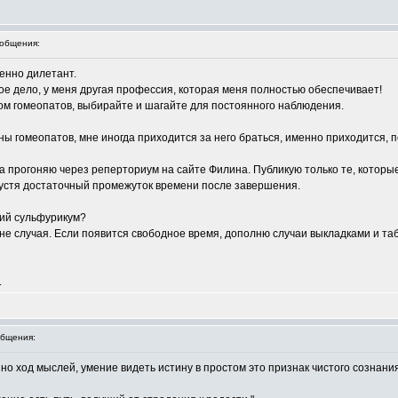
общения:
менно дилетант.
мое дело, у меня другая профессия, которая меня полностью обеспечивает!
ком гомеопатов, выбирайте и шагайте для постоянного наблюдения.
роны гомеопатов, мне иногда приходится за него браться, именно приходится,
а прогоняю через реперториум на сайте Филина. Публикую только те, которые
пустя достаточный промежуток времени после завершения.
ий сульфурикум?
не случая. Если появится свободное время, дополню случаи выкладками и та
.
бщения:
нно ход мыслей, умение видеть истину в простом это признак чистого сознания