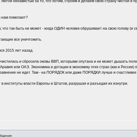
е лютой ненавистью за то, что хотим, строим и делаем свою страну чистой и 
ом нам помогают?
, что так быть не может - когда ОДИН человек обрушивает на свою голову (и с
чтающие все уничтожить.
лся 2015 лет назад.
чистилась и сбросила оковы ВВП, которыми опутана и не может дышать полно
Аравия или ОАЭ. Экономика и дотации в экономику этих стран (как и России) 
 сравнение не идет. Там - на ПОРЯДОК или даже ПОРЯДКИ лучше и счастливее л
 в институты власти Европы и Штатов, разрушая и разъедая их изнутри.
бщения: