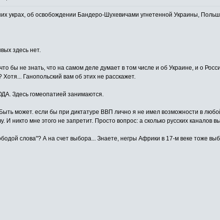
вних украх, об освобождении Бандеро-Шухевичами угнетенной Украины, Польш
вых здесь нет.
 что бы не знать, что на самом деле думает в том числе и об Украине, и о Ро
отя... Ганопольский вам об этих не расскажет.
ДА. Здесь гомеопатией занимаются.
.Быть может. если бы при диктатуре ВВП лично я не имел возможности в люб
чу. И никто мне этого не запретит. Просто вопрос: а сколько русских каналов
бодой слова"? А на счет выбора... Знаете, негры Африки в 17-м веке тоже вы