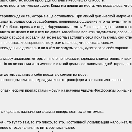
ошло само, но после простуды осталась небольшая слабость...
руге нести нетяжелые сумки. Когда мы дошли до места, мне показалось, что с
астерялись даже те, которые еще оставались. При любой физической нагрузке
ышать, учащалось сердцебиение, появлялось ощущение, что на грудь что-то 
 Слабость пришла и сюда. Нарушилась память. Если еще недавно меня спасало
ничего не делая и ни о чем не думая. Малейшие попытки задуматься, особенн
огда с трудом их различая, но не могла заставить себя понять к чему они от
 не освежал совершенно, по утрам казалось, что не спала совсем.
весь день не двигаясь и ни о чём не задумываясь, чувствовала себя хорошо...
а массу анализов, которые ничего не показали, сделала снимки головы и шеи
 Но на основании чего именно и с какой целью, осталось загадкой. (препарат
и детей, заставила себя поехать с семьей на море.
 наконец вышли в город, задумалась о трансфере и все накатило заново.
еопатическими препаратами – были назначены Ацидум Фосфорикум, Хина, не
ть и сделать назначение с самых поверхностных симптомов...
ха», то тут то там, то это плохо, то это. Постоянной локализации жалоб нет.
орее от осознания, что пить все-таки нужно.