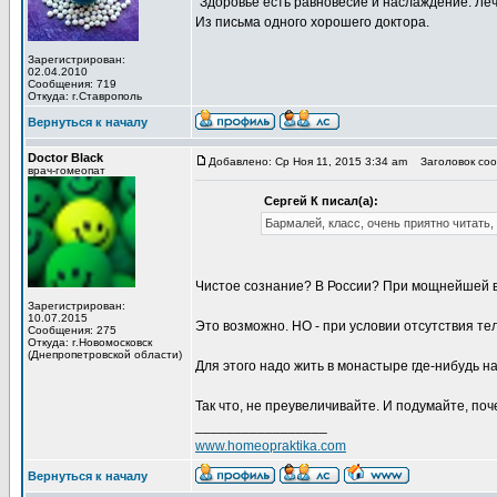
"Здоровье есть равновесие и наслаждение. Леч
Из письма одного хорошего доктора.
Зарегистрирован:
02.04.2010
Сообщения: 719
Откуда: г.Ставрополь
Вернуться к началу
Doctor Black
Добавлено: Ср Ноя 11, 2015 3:34 am
Заголовок соо
врач-гомеопат
Сергей К писал(а):
Бармалей, класс, очень приятно читать,
Чистое сознание? В России? При мощнейшей в
Зарегистрирован:
10.07.2015
Это возможно. НО - при условии отсутствия т
Сообщения: 275
Откуда: г.Новомосковск
(Днепропетровской области)
Для этого надо жить в монастыре где-нибудь на
Так что, не преувеличивайте. И подумайте, п
_________________
www.homeopraktika.com
Вернуться к началу