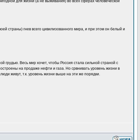
пригодной для жизни (а не выживания) во всех сферах человеческой
воей страны) гнев всего цивилизованного мира, и при этом он белый и
й грудью. Весь мир хочет, чтобы Россия стала сильной страной с
построены на продаже нефти и газа. Но срвнивать уровень жизни в
юди живут, т.к. уровень жизни выше на эти же порядки.