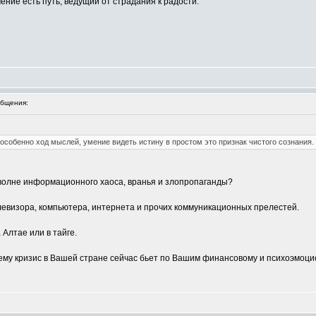
ение есть путь, ведущий от страдания к радости."
бщения:
 особенно ход мыслей, умение видеть истину в простом это признак чистого сознания.
олне информационного хаоса, вранья и злопропаганды?
елевизора, компьютера, интернета и прочих коммуникационных прелестей.
 Алтае или в тайге.
очему кризис в Вашей стране сейчас бьет по Вашим финансовому и психоэмоц