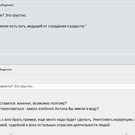
общения:
и? Это грустно..
ение есть путь, ведущий от страдания к радости."
бщения:
ависти? Это грустно..
дставился, конечно, возможно поэтому?
тересоваться - какого злобного Антона Вы имели в виду?
ть с кого брать пример, еще много надо будет сделать. Уничтожить коррупц
вой, судебной и всех остальных отраслях деятельности людей.