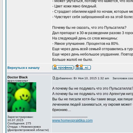
- Может укутаться, потому что кажется, что хо
- Цвет кожи явно бледный.
- Страдает обилием идей по ночам, которые м
- Чувствует себя заброшенной из-за этой боле
Почему бы не сказать, что это Пульсатила?
Дал препарат в 30-м разведении разово 3 горо
На следующий день со слов женщины:
- Явное улучшение. Процентов на 80%.
Еще через день всей семьей отправились в тур
Еще через день небольшое ухудшение. Повтор
Больше жалоб не было.
Вернуться к началу
Doctor Black
Добавлено: Вт Ноя 10, 2015 1:32 am
Заголовок соо
врач-гомеопат
А почему бы не подумать что это Пульсатилла? 
А почему бы не подумать что это Аргентум ни
Вы бы не писали хотя-бы такие вещи, как пише
лечением людей заниматься, ну окромя может б
брионию....
_________________
Зарегистрирован:
10.07.2015
www.homeopraktika.com
Сообщения: 275
Откуда: г.Новомосковск
(Днепропетровской области)