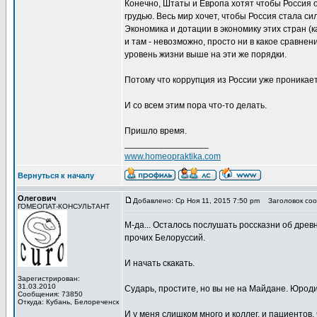
Конечно, Штаты и Европа хотят чтобы Россия 
грудью. Весь мир хочет, чтобы Россия стала с
Экономика и дотации в экономику этих стран (к
и там - невозможно, просто ни в какое сравне
уровень жизни выше на эти же порядки.
Потому что коррупция из России уже проникает
И со всем этим пора что-то делать.
Пришло время.
_________________
www.homeopraktika.com
Вернуться к началу
Олегович
Добавлено: Ср Ноя 11, 2015 7:50 pm
Заголовок соо
ГОМЕОПАТ-КОНСУЛЬТАНТ
М-да... Осталось послушать россказни об дре
прочих Белоруссий.
И начать скакать.
Зарегистрирован:
31.03.2010
Сударь, простите, но вы не на Майдане. Юроди
Сообщения: 73850
Откуда: Кубань, Белореченск
И у меня слишком много и коллег, и пациентов, 