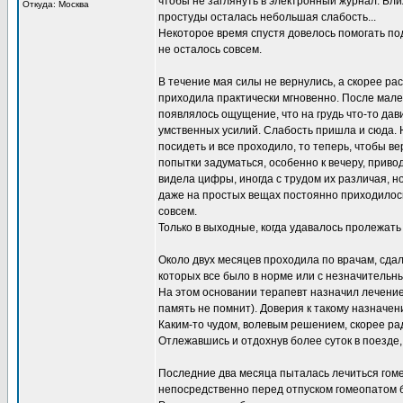
чтобы не заглянуть в электронный журнал. Бли
Откуда: Москва
простуды осталась небольшая слабость...
Некоторое время спустя довелось помогать под
не осталось совсем.
В течение мая силы не вернулись, а скорее ра
приходила практически мгновенно. После мал
появлялось ощущение, что на грудь что-то дав
умственных усилий. Слабость пришла и сюда. Н
посидеть и все проходило, то теперь, чтобы в
попытки задуматься, особенно к вечеру, приво
видела цифры, иногда с трудом их различая, но
даже на простых вещах постоянно приходилось
совсем.
Только в выходные, когда удавалось пролежать 
Около двух месяцев проходила по врачам, сдал
которых все было в норме или с незначительн
На этом основании терапевт назначил лечение.
память не помнит). Доверия к такому назначен
Каким-то чудом, волевым решением, скорее рад
Отлежавшись и отдохнув более суток в поезде,
Последние два месяца пыталась лечиться гом
непосредственно перед отпуском гомеопатом 