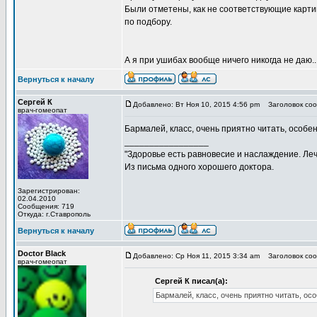
Были отметены, как не соответствующие карти
по подбору.
А я при ушибах вообще ничего никогда не даю..
Вернуться к началу
Сергей К
Добавлено: Вт Ноя 10, 2015 4:56 pm
Заголовок соо
врач-гомеопат
Бармалей, класс, очень приятно читать, особе
_________________
"Здоровье есть равновесие и наслаждение. Леч
Из письма одного хорошего доктора.
Зарегистрирован:
02.04.2010
Сообщения: 719
Откуда: г.Ставрополь
Вернуться к началу
Doctor Black
Добавлено: Ср Ноя 11, 2015 3:34 am
Заголовок соо
врач-гомеопат
Сергей К писал(а):
Бармалей, класс, очень приятно читать, ос