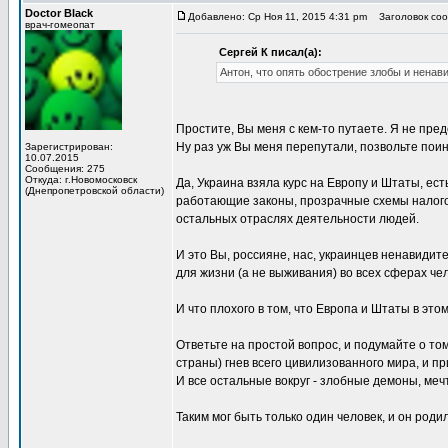
Doctor Black
Добавлено: Ср Ноя 11, 2015 4:31 pm
Заголовок соо
врач-гомеопат
Сергей К писал(а):
Антон, что опять обострение злобы и ненави
Простите, Вы меня с кем-то путаете. Я не пре
Ну раз уж Вы меня перепутали, позвольте поин
Зарегистрирован:
10.07.2015
Сообщения: 275
Откуда: г.Новомосковск
Да, Украина взяла курс на Европу и Штаты, ест
(Днепропетровской области)
работающие законы, прозрачные схемы налого
остальных отраслях деятельности людей.
И это Вы, россияне, нас, украинцев ненавидит
для жизни (а не выживания) во всех сферах че
И что плохого в том, что Европа и Штаты в эт
Ответьте на простой вопрос, и подумайте о том
страны) гнев всего цивилизованного мира, и пр
И все остальные вокруг - злобные демоны, ме
Таким мог быть только один человек, и он роди