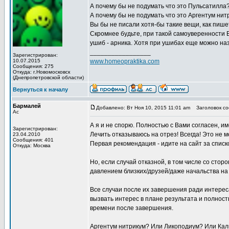
А почему бы не подумать что это Пульсатилла? 
А почему бы не подумать что это Аргентум ни
Вы бы не писали хотя-бы такие вещи, как пише
Скромнее будьте, при такой самоуверенности 
ушиб - арника. Хотя при ушибах еще можно назн
_________________
Зарегистрирован:
10.07.2015
www.homeopraktika.com
Сообщения: 275
Откуда: г.Новомосковск
(Днепропетровской области)
Вернуться к началу
Бармалей
Добавлено: Вт Ноя 10, 2015 11:01 am
Заголовок со
Ас
А я и не спорю. Полностью с Вами согласен, и
Зарегистрирован:
Лечить отказываюсь на отрез! Всегда! Это не 
23.04.2010
Сообщения: 401
Первая рекомендация - идите на сайт за спис
Откуда: Москва
Но, если случай отказной, в том числе со стор
давлением близких/друзей/даже начальства на
Все случаи после их завершения ради интерес
вызвать интерес в плане результата и полнос
времени после завершения.
Аргентум нитрикум? Или Ликоподиум? Или Кал