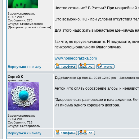
Чистое сознание? В России? При мощнейшей в
Зарегистрирован:
10.07.2015
Это возможно. НО - при условии отсутствия т
Сообщения: 275
Откуда: г.Новомосковск
(Днепропетровской области)
Для этого надо жить в монастыре где-нибудь на
Так что, не преувеличивайте. И подумайте, по
психоэмоциональному благополучию.
_________________
www.homeopraktika.com
Вернуться к началу
Сергей К
Добавлено: Ср Ноя 11, 2015 12:49 pm
Заголовок со
врач-гомеопат
Антон, что опять обострение злобы и ненавист
_________________
"Здоровье есть равновесие и наслаждение. Леч
Из письма одного хорошего доктора.
Зарегистрирован:
02.04.2010
Сообщения: 719
Откуда: г.Ставрополь
Вернуться к началу