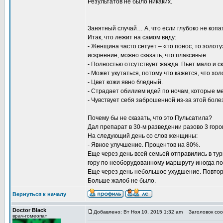
Результатов не было никаких.
Занятный случай… А, что если глубоко не копа
Итак, что лежит на самом виду:
- Женщина часто сетует – «то понос, то золоту
искренние, можно сказать, что плаксивые.
- Полностью отсутствует жажда. Пьет мало и ск
- Может укутаться, потому что кажется, что хо
- Цвет кожи явно бледный.
- Страдает обилием идей по ночам, которые м
- Чувствует себя заброшенной из-за этой боле
Почему бы не сказать, что это Пульсатила?
Дал препарат в 30-м разведении разово 3 горо
На следующий день со слов женщины:
- Явное улучшение. Процентов на 80%.
Еще через день всей семьей отправились в тур
гору по необорудованному маршруту иногда по 
Еще через день небольшое ухудшение. Повтор
Больше жалоб не было.
Вернуться к началу
Doctor Black
Добавлено: Вт Ноя 10, 2015 1:32 am
Заголовок соо
врач-гомеопат