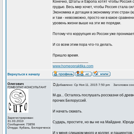
Конечно, Штаты и Европа хотят чтобы Россия 
грудью. Весь мир хочет, чтобы Россия стала с
Экономика и дотации в экономику этих стран (к
и там - невозможно, просто ни в какое сравне
уровень жизни выше на эти же порядки.
Потому что коррупция из России уже проникает
И со всем этим пора что-то делать.
Пришло время.
_________________
www.homeopraktika.com
Вернуться к началу
Олегович
Добавлено: Ср Ноя 11, 2015 7:50 pm
Заголовок соо
ГОМЕОПАТ-КОНСУЛЬТАНТ
М-да... Осталось послушать россказни об дре
прочих Белоруссий.
И начать скакать.
Зарегистрирован:
31.03.2010
Сударь, простите, но вы не на Майдане. Юроди
Сообщения: 73856
Откуда: Кубань, Белореченск
И у меня слишком много и коллег, и пациентов, 