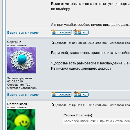
Были отметены, как не соответствующие карти
по подбору.
А я при ушибах вообще ничего никогда не даю..
Вернуться к началу
Сергей К
Добавлено: Вт Ноя 10, 2015 4:56 pm
Заголовок соо
врач-гомеопат
Бармалей, класс, очень приятно читать, особе
_________________
"Здоровье есть равновесие и наслаждение. Леч
Из письма одного хорошего доктора.
Зарегистрирован:
02.04.2010
Сообщения: 719
Откуда: г.Ставрополь
Вернуться к началу
Doctor Black
Добавлено: Ср Ноя 11, 2015 3:34 am
Заголовок соо
врач-гомеопат
Сергей К писал(а):
Бармалей, класс, очень приятно читать, ос