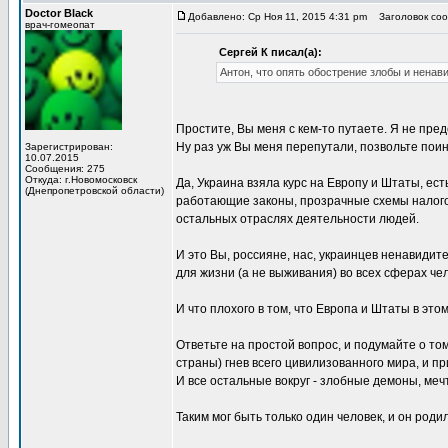
Doctor Black
Добавлено: Ср Ноя 11, 2015 4:31 pm
Заголовок соо
врач-гомеопат
Сергей К писал(а):
Антон, что опять обострение злобы и ненави
Простите, Вы меня с кем-то путаете. Я не пре
Ну раз уж Вы меня перепутали, позвольте поин
Зарегистрирован:
10.07.2015
Сообщения: 275
Откуда: г.Новомосковск
Да, Украина взяла курс на Европу и Штаты, ест
(Днепропетровской области)
работающие законы, прозрачные схемы налого
остальных отраслях деятельности людей.
И это Вы, россияне, нас, украинцев ненавидит
для жизни (а не выживания) во всех сферах че
И что плохого в том, что Европа и Штаты в эт
Ответьте на простой вопрос, и подумайте о том
страны) гнев всего цивилизованного мира, и пр
И все остальные вокруг - злобные демоны, ме
Таким мог быть только один человек, и он роди