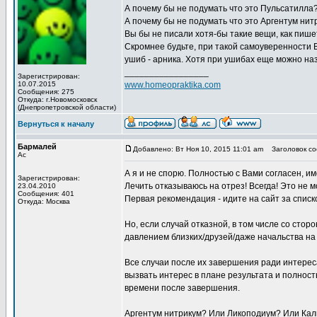
А почему бы не подумать что это Пульсатилла? 
А почему бы не подумать что это Аргентум ни
Вы бы не писали хотя-бы такие вещи, как пише
Скромнее будьте, при такой самоуверенности 
ушиб - арника. Хотя при ушибах еще можно назн
_________________
Зарегистрирован:
10.07.2015
www.homeopraktika.com
Сообщения: 275
Откуда: г.Новомосковск
(Днепропетровской области)
Вернуться к началу
Бармалей
Добавлено: Вт Ноя 10, 2015 11:01 am
Заголовок со
Ас
А я и не спорю. Полностью с Вами согласен, и
Зарегистрирован:
Лечить отказываюсь на отрез! Всегда! Это не 
23.04.2010
Сообщения: 401
Первая рекомендация - идите на сайт за спис
Откуда: Москва
Но, если случай отказной, в том числе со стор
давлением близких/друзей/даже начальства на
Все случаи после их завершения ради интерес
вызвать интерес в плане результата и полнос
времени после завершения.
Аргентум нитрикум? Или Ликоподиум? Или Кал