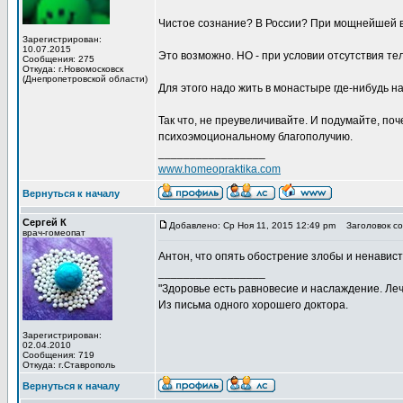
Чистое сознание? В России? При мощнейшей в
Зарегистрирован:
10.07.2015
Это возможно. НО - при условии отсутствия т
Сообщения: 275
Откуда: г.Новомосковск
(Днепропетровской области)
Для этого надо жить в монастыре где-нибудь на
Так что, не преувеличивайте. И подумайте, по
психоэмоциональному благополучию.
_________________
www.homeopraktika.com
Вернуться к началу
Сергей К
Добавлено: Ср Ноя 11, 2015 12:49 pm
Заголовок со
врач-гомеопат
Антон, что опять обострение злобы и ненавист
_________________
"Здоровье есть равновесие и наслаждение. Леч
Из письма одного хорошего доктора.
Зарегистрирован:
02.04.2010
Сообщения: 719
Откуда: г.Ставрополь
Вернуться к началу