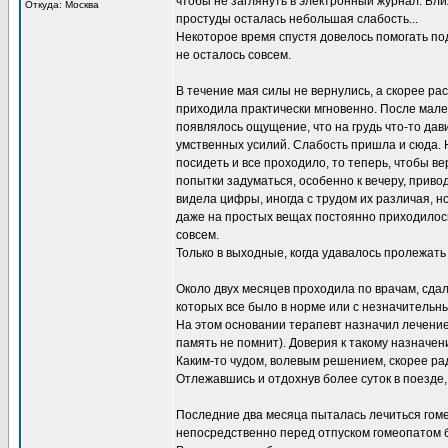
чтобы не заглянуть в электронный журнал. Бли
Откуда: Москва
простуды осталась небольшая слабость...
Некоторое время спустя довелось помогать под
не осталось совсем.
В течение мая силы не вернулись, а скорее ра
приходила практически мгновенно. После мал
появлялось ощущение, что на грудь что-то дав
умственных усилий. Слабость пришла и сюда. Н
посидеть и все проходило, то теперь, чтобы в
попытки задуматься, особенно к вечеру, приво
видела цифры, иногда с трудом их различая, но
даже на простых вещах постоянно приходилось
совсем.
Только в выходные, когда удавалось пролежать 
Около двух месяцев проходила по врачам, сдал
которых все было в норме или с незначительн
На этом основании терапевт назначил лечение.
память не помнит). Доверия к такому назначен
Каким-то чудом, волевым решением, скорее рад
Отлежавшись и отдохнув более суток в поезде,
Последние два месяца пыталась лечиться гом
непосредственно перед отпуском гомеопатом 