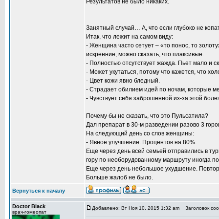
Результатов не было никаких.
Занятный случай… А, что если глубоко не копа
Итак, что лежит на самом виду:
- Женщина часто сетует – «то понос, то золоту
искренние, можно сказать, что плаксивые.
- Полностью отсутствует жажда. Пьет мало и ск
- Может укутаться, потому что кажется, что хо
- Цвет кожи явно бледный.
- Страдает обилием идей по ночам, которые м
- Чувствует себя заброшенной из-за этой боле
Почему бы не сказать, что это Пульсатила?
Дал препарат в 30-м разведении разово 3 горо
На следующий день со слов женщины:
- Явное улучшение. Процентов на 80%.
Еще через день всей семьей отправились в тур
гору по необорудованному маршруту иногда по 
Еще через день небольшое ухудшение. Повтор
Больше жалоб не было.
Вернуться к началу
Doctor Black
Добавлено: Вт Ноя 10, 2015 1:32 am
Заголовок соо
врач-гомеопат