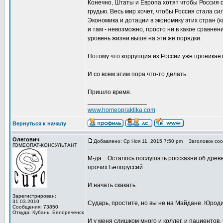
Конечно, Штаты и Европа хотят чтобы Россия 
грудью. Весь мир хочет, чтобы Россия стала с
Экономика и дотации в экономику этих стран (к
и там - невозможно, просто ни в какое сравне
уровень жизни выше на эти же порядки.
Потому что коррупция из России уже проникает
И со всем этим пора что-то делать.
Пришло время.
_________________
www.homeopraktika.com
Вернуться к началу
Олегович
Добавлено: Ср Ноя 11, 2015 7:50 pm
Заголовок соо
ГОМЕОПАТ-КОНСУЛЬТАНТ
М-да... Осталось послушать россказни об дре
прочих Белоруссий.
И начать скакать.
Зарегистрирован:
31.03.2010
Сударь, простите, но вы не на Майдане. Юроди
Сообщения: 73850
Откуда: Кубань, Белореченск
И у меня слишком много и коллег, и пациентов, 