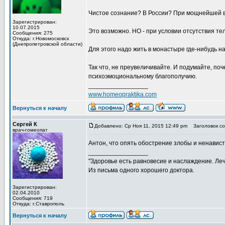
Чистое сознание? В России? При мощнейшей в
Зарегистрирован:
10.07.2015
Это возможно. НО - при условии отсутствия т
Сообщения: 275
Откуда: г.Новомосковск
(Днепропетровской области)
Для этого надо жить в монастыре где-нибудь на
Так что, не преувеличивайте. И подумайте, по
психоэмоциональному благополучию.
_________________
www.homeopraktika.com
Вернуться к началу
Сергей К
Добавлено: Ср Ноя 11, 2015 12:49 pm
Заголовок со
врач-гомеопат
Антон, что опять обострение злобы и ненавист
_________________
"Здоровье есть равновесие и наслаждение. Леч
Из письма одного хорошего доктора.
Зарегистрирован:
02.04.2010
Сообщения: 719
Откуда: г.Ставрополь
Вернуться к началу