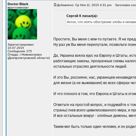
Doctor Black
Добавлено: Ср Ноя 11, 2015 4:31 pm
Заголовок соо
врач-гомеопат
Сергей К писал(а):
Антон, что опять обострение злобы и ненави
Простите, Вы меня с кем-то путаете. Я не пре
Ну раз уж Вы меня перепутали, позвольте поин
Зарегистрирован:
10.07.2015
Сообщения: 275
Откуда: г.Новомосковск
Да, Украина взяла курс на Европу и Штаты, ест
(Днепропетровской области)
работающие законы, прозрачные схемы налого
остальных отраслях деятельности людей.
И это Вы, россияне, нас, украинцев ненавидит
для жизни (а не выживания) во всех сферах че
И что плохого в том, что Европа и Штаты в эт
Ответьте на простой вопрос, и подумайте о том
страны) гнев всего цивилизованного мира, и пр
И все остальные вокруг - злобные демоны, ме
Таким мог быть только один человек, и он роди