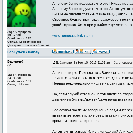
А почему бы не подумать что это Пульсатилла? 
А почему бы не подумать что это Аргентум ни
Вы бы не писали хотя-бы такие вещи, как пише
Скромнее будьте, при такой самоуверенности 
ушиб - арника. Хотя при ушибах еще можно назн
_________________
Зарегистрирован:
10.07.2015
www.homeopraktika.com
Сообщения: 275
Откуда: г.Новомосковск
(Днепропетровской области)
Вернуться к началу
Бармалей
Добавлено: Вт Ноя 10, 2015 11:01 am
Заголовок со
Ас
А я и не спорю. Полностью с Вами согласен, и
Зарегистрирован:
Лечить отказываюсь на отрез! Всегда! Это не 
23.04.2010
Сообщения: 401
Первая рекомендация - идите на сайт за спис
Откуда: Москва
Но, если случай отказной, в том числе со стор
давлением близких/друзей/даже начальства на
Все случаи после их завершения ради интерес
вызвать интерес в плане результата и полнос
времени после завершения.
Аргентум нитрикум? Или Ликоподиум? Или Кал