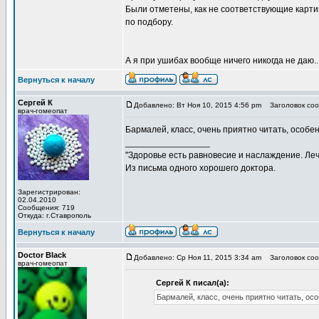
Были отметены, как не соответствующие карти
по подбору.
А я при ушибах вообще ничего никогда не даю..
Вернуться к началу
Сергей К
Добавлено: Вт Ноя 10, 2015 4:56 pm
Заголовок соо
врач-гомеопат
Бармалей, класс, очень приятно читать, особе
_________________
"Здоровье есть равновесие и наслаждение. Леч
Из письма одного хорошего доктора.
Зарегистрирован:
02.04.2010
Сообщения: 719
Откуда: г.Ставрополь
Вернуться к началу
Doctor Black
Добавлено: Ср Ноя 11, 2015 3:34 am
Заголовок соо
врач-гомеопат
Сергей К писал(а):
Бармалей, класс, очень приятно читать, ос