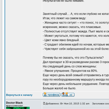
Результатов не было никаких.
Занятный случай… А, что если глубоко не копа
Итак, что лежит на самом виду:
- Женщина часто сетует – «то понос, то золоту
искренние, можно сказать, что плаксивые.
- Полностью отсутствует жажда. Пьет мало и ск
- Может укутаться, потому что кажется, что хо
- Цвет кожи явно бледный.
- Страдает обилием идей по ночам, которые м
- Чувствует себя заброшенной из-за этой боле
Почему бы не сказать, что это Пульсатила?
Дал препарат в 30-м разведении разово 3 горо
На следующий день со слов женщины:
- Явное улучшение. Процентов на 80%.
Еще через день всей семьей отправились в тур
гору по необорудованному маршруту иногда по 
Еще через день небольшое ухудшение. Повтор
Больше жалоб не было.
Вернуться к началу
Doctor Black
Добавлено: Вт Ноя 10, 2015 1:32 am
Заголовок соо
врач-гомеопат