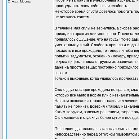
чтобы не заглянуть в электронный журнал. Бли
Откуда: Москва
простуды осталась небольшая слабость...
Некоторое время спустя довелось помогать под
не осталось совсем.
В течение мая силы не вернулись, а скорее ра
приходила практически мгновенно. После мал
появлялось ощущение, что на грудь что-то дав
умственных усилий. Слабость пришла и сюда. Н
посидеть и все проходило, то теперь, чтобы в
попытки задуматься, особенно к вечеру, приво
видела цифры, иногда с трудом их различая, но
даже на простых вещах постоянно приходилось
совсем.
Только в выходные, когда удавалось пролежать 
Около двух месяцев проходила по врачам, сдал
которых все было в норме или с незначительн
На этом основании терапевт назначил лечение.
память не помнит). Доверия к такому назначен
Каким-то чудом, волевым решением, скорее рад
Отлежавшись и отдохнув более суток в поезде,
Последние два месяца пыталась лечиться гом
непосредственно перед отпуском гомеопатом 