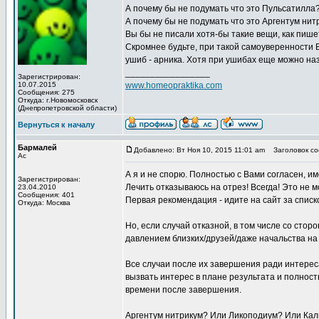
А почему бы не подумать что это Пульсатилла? 
А почему бы не подумать что это Аргентум ни
Вы бы не писали хотя-бы такие вещи, как пише
Скромнее будьте, при такой самоуверенности 
ушиб - арника. Хотя при ушибах еще можно назн
_________________
Зарегистрирован:
10.07.2015
www.homeopraktika.com
Сообщения: 275
Откуда: г.Новомосковск
(Днепропетровской области)
Вернуться к началу
Бармалей
Добавлено: Вт Ноя 10, 2015 11:01 am
Заголовок со
Ас
А я и не спорю. Полностью с Вами согласен, и
Зарегистрирован:
Лечить отказываюсь на отрез! Всегда! Это не 
23.04.2010
Сообщения: 401
Первая рекомендация - идите на сайт за спис
Откуда: Москва
Но, если случай отказной, в том числе со стор
давлением близких/друзей/даже начальства на
Все случаи после их завершения ради интерес
вызвать интерес в плане результата и полнос
времени после завершения.
Аргентум нитрикум? Или Ликоподиум? Или Кал