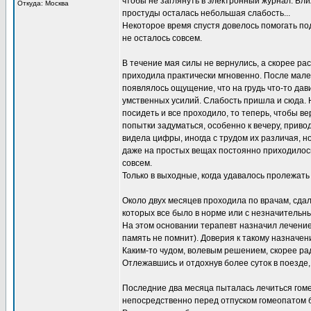
чтобы не заглянуть в электронный журнал. Бли
Откуда: Москва
простуды осталась небольшая слабость...
Некоторое время спустя довелось помогать под
не осталось совсем.
В течение мая силы не вернулись, а скорее ра
приходила практически мгновенно. После мал
появлялось ощущение, что на грудь что-то дав
умственных усилий. Слабость пришла и сюда. Н
посидеть и все проходило, то теперь, чтобы в
попытки задуматься, особенно к вечеру, приво
видела цифры, иногда с трудом их различая, но
даже на простых вещах постоянно приходилось
совсем.
Только в выходные, когда удавалось пролежать 
Около двух месяцев проходила по врачам, сдал
которых все было в норме или с незначительн
На этом основании терапевт назначил лечение.
память не помнит). Доверия к такому назначен
Каким-то чудом, волевым решением, скорее рад
Отлежавшись и отдохнув более суток в поезде,
Последние два месяца пыталась лечиться гом
непосредственно перед отпуском гомеопатом 