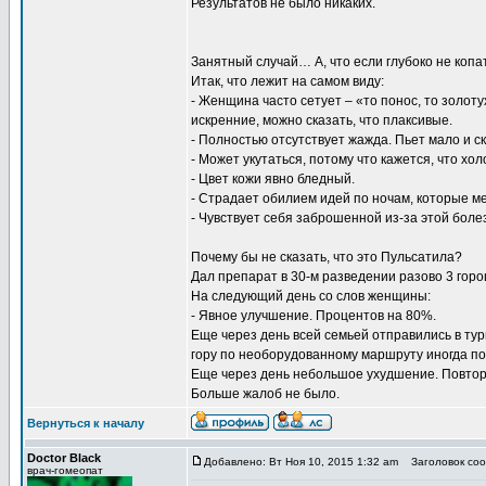
Результатов не было никаких.
Занятный случай… А, что если глубоко не копа
Итак, что лежит на самом виду:
- Женщина часто сетует – «то понос, то золоту
искренние, можно сказать, что плаксивые.
- Полностью отсутствует жажда. Пьет мало и ск
- Может укутаться, потому что кажется, что хо
- Цвет кожи явно бледный.
- Страдает обилием идей по ночам, которые м
- Чувствует себя заброшенной из-за этой боле
Почему бы не сказать, что это Пульсатила?
Дал препарат в 30-м разведении разово 3 горо
На следующий день со слов женщины:
- Явное улучшение. Процентов на 80%.
Еще через день всей семьей отправились в тур
гору по необорудованному маршруту иногда по 
Еще через день небольшое ухудшение. Повтор
Больше жалоб не было.
Вернуться к началу
Doctor Black
Добавлено: Вт Ноя 10, 2015 1:32 am
Заголовок соо
врач-гомеопат