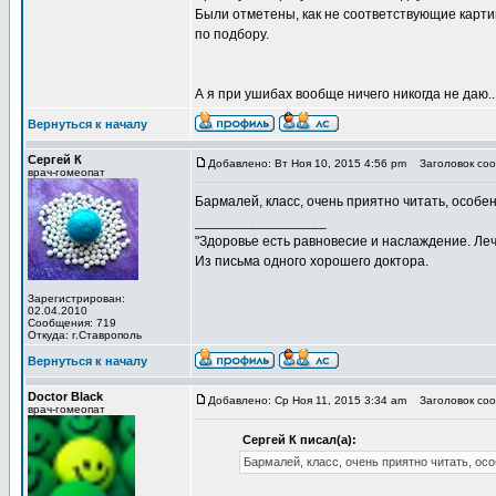
Были отметены, как не соответствующие карти
по подбору.
А я при ушибах вообще ничего никогда не даю..
Вернуться к началу
Сергей К
Добавлено: Вт Ноя 10, 2015 4:56 pm
Заголовок соо
врач-гомеопат
Бармалей, класс, очень приятно читать, особе
_________________
"Здоровье есть равновесие и наслаждение. Леч
Из письма одного хорошего доктора.
Зарегистрирован:
02.04.2010
Сообщения: 719
Откуда: г.Ставрополь
Вернуться к началу
Doctor Black
Добавлено: Ср Ноя 11, 2015 3:34 am
Заголовок соо
врач-гомеопат
Сергей К писал(а):
Бармалей, класс, очень приятно читать, ос