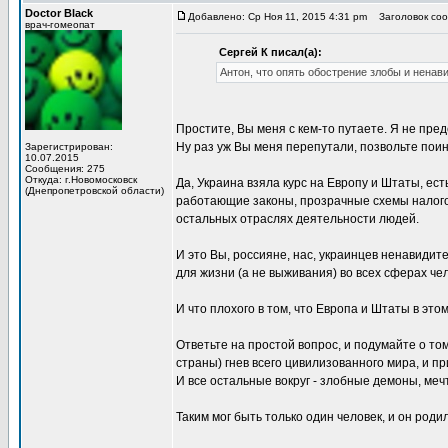
Doctor Black
Добавлено: Ср Ноя 11, 2015 4:31 pm
Заголовок соо
врач-гомеопат
Сергей К писал(а):
Антон, что опять обострение злобы и ненави
Простите, Вы меня с кем-то путаете. Я не пре
Ну раз уж Вы меня перепутали, позвольте поин
Зарегистрирован:
10.07.2015
Сообщения: 275
Откуда: г.Новомосковск
Да, Украина взяла курс на Европу и Штаты, ест
(Днепропетровской области)
работающие законы, прозрачные схемы налого
остальных отраслях деятельности людей.
И это Вы, россияне, нас, украинцев ненавидит
для жизни (а не выживания) во всех сферах че
И что плохого в том, что Европа и Штаты в эт
Ответьте на простой вопрос, и подумайте о том
страны) гнев всего цивилизованного мира, и пр
И все остальные вокруг - злобные демоны, ме
Таким мог быть только один человек, и он роди