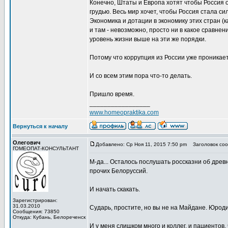
Конечно, Штаты и Европа хотят чтобы Россия 
грудью. Весь мир хочет, чтобы Россия стала с
Экономика и дотации в экономику этих стран (к
и там - невозможно, просто ни в какое сравне
уровень жизни выше на эти же порядки.
Потому что коррупция из России уже проникает
И со всем этим пора что-то делать.
Пришло время.
_________________
www.homeopraktika.com
Вернуться к началу
Олегович
Добавлено: Ср Ноя 11, 2015 7:50 pm
Заголовок соо
ГОМЕОПАТ-КОНСУЛЬТАНТ
М-да... Осталось послушать россказни об дре
прочих Белоруссий.
И начать скакать.
Зарегистрирован:
31.03.2010
Сударь, простите, но вы не на Майдане. Юроди
Сообщения: 73850
Откуда: Кубань, Белореченск
И у меня слишком много и коллег, и пациентов, 