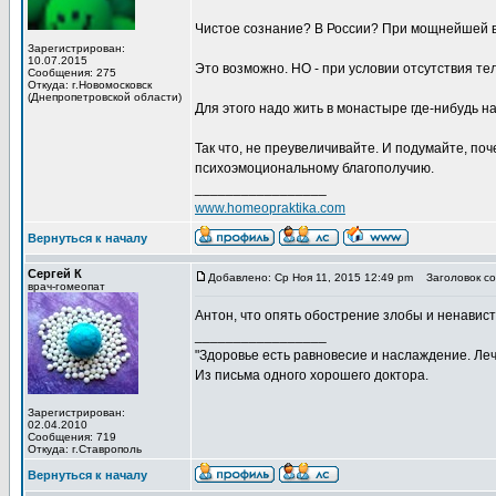
Чистое сознание? В России? При мощнейшей в
Зарегистрирован:
10.07.2015
Это возможно. НО - при условии отсутствия т
Сообщения: 275
Откуда: г.Новомосковск
(Днепропетровской области)
Для этого надо жить в монастыре где-нибудь на
Так что, не преувеличивайте. И подумайте, по
психоэмоциональному благополучию.
_________________
www.homeopraktika.com
Вернуться к началу
Сергей К
Добавлено: Ср Ноя 11, 2015 12:49 pm
Заголовок со
врач-гомеопат
Антон, что опять обострение злобы и ненавист
_________________
"Здоровье есть равновесие и наслаждение. Леч
Из письма одного хорошего доктора.
Зарегистрирован:
02.04.2010
Сообщения: 719
Откуда: г.Ставрополь
Вернуться к началу