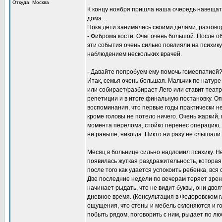
Откуда: Москва
К концу ноября пришла наша очередь навещать 
дома…
Пока дети занимались своими делами, разговор
- Фиброма кости. Очаг очень большой. После о
эти события очень сильно повлияли на психику
наблюдением нескольких врачей.
- Давайте попробуем ему помочь гомеопатией
Итак, семья очень большая. Мальчик по натуре
или собирает/разбирает Лего или ставит теат
репетиции и в итоге финальную постановку. Оп
воспоминания, что первые годы практически не
кроме головы не потело ничего. Очень жаркий,
момента перелома, стойко перенес операцию, 
ни раньше, никогда. Никто ни разу не слышали 
Месяц в больнице сильно надломил психику. Не
появилась жуткая раздражительность, которая
после того как удается успокоить ребенка, вся 
Две последние недели по вечерам теряет зрени
начинает рыдать, что не видит буквы, они дв
дневное время. (Консультация в Федоровском 
ощущения, что стены и мебель склоняются и гот
побыть рядом, поговорить с ним, рыдает по л