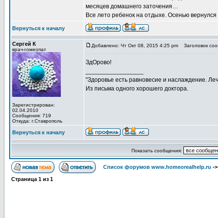
месяцев домашнего заточения…
Все лето ребенок на отдыхе. Осенью вернулся 
Вернуться к началу
Сергей К
Добавлено: Чт Окт 08, 2015 4:25 pm
Заголовок соо
врач-гомеопат
ЗдОрово!
_________________
"Здоровье есть равновесие и наслаждение. Леч
Из письма одного хорошего доктора.
Зарегистрирован:
02.04.2010
Сообщения: 719
Откуда: г.Ставрополь
Вернуться к началу
Показать сообщения:
Список форумов www.homeorealhelp.ru
-
Страница
1
из
1