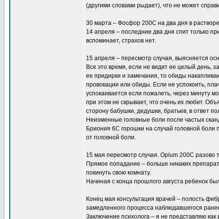
(другими словами рыдает), что не может справи
30 марта – Фосфор 200С на два дня в растворе
14 апреля – последние два дня спит только пр
вспоминает, страхов нет.
15 апреля – пересмотр случая, выясняется ос
Все это время, если не видит ее целый день, 
ее придирки и замечания, то обиды накаплива
провокации или обиды. Если не успокоить, пл
успокаивается если пожалеть, через минуту мож
при этом не скрывает, что очень их любит. Объ
сторону бабушки, дедушки, братьев, в ответ по
Неизменные головные боли после частых скан
Бриония 6С горошки на случай головной боли 
от головной боли.
15 мая пересмотр случая. Opium 200C разово т
Прямое попадание – больше никаких препарато
покинуть свою комнату.
Начиная с конца прошлого августа ребенок был 
Конец мая консультация врачей – полость фибр
замедленного процесса наблюдавшегося ране
Заключение психолога – я не представляю как 