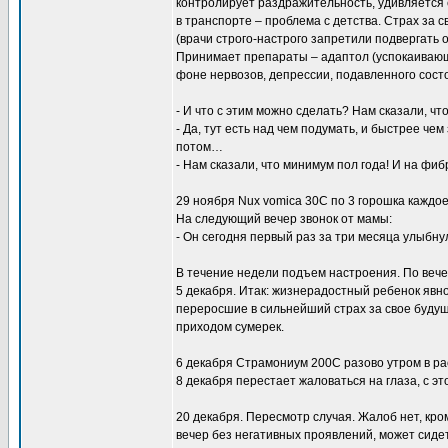
контролирует раздражительность, удивляется 
в транспорте – проблема с детства. Страх за 
(врачи строго-настрого запретили подвергать о
Принимает препараты – адаптол (успокаивающе
фоне нервозов, депрессии, подавленного состо
- И что с этим можно сделать? Нам сказали, ч
- Да, тут есть над чем подумать, и быстрее че
потом…
- Нам сказали, что минимум пол года! И на фи
29 ноября Nux vomica 30C по 3 горошка каждое
На следующий вечер звонок от мамы:
- Он сегодня первый раз за три месяца улыбну
В течение недели подъем настроения. По веч
5 декабря. Итак: жизнерадостный ребенок яв
переросшие в сильнейший страх за свое будущ
приходом сумерек.
6 декабря Страмониум 200С разово утром в ра
8 декабря перестает жаловаться на глаза, с эт
20 декабря. Пересмотр случая. Жалоб нет, кро
вечер без негативных проявлений, может сиде