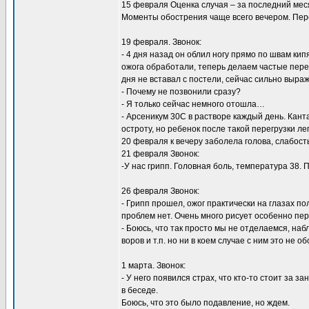
15 февраля Оценка случая – за последний меся
Моменты обострения чаще всего вечером. Пер
19 февраля. Звонок:
- 4 дня назад он облил ногу прямо по швам кип
ожога обработали, теперь делаем частые пере
дня не вставал с постели, сейчас сильно выраж
- Почему не позвонили сразу?
- Я только сейчас немного отошла…
- Арсеникум 30С в растворе каждый день. Кант
остроту, но ребенок после такой перегрузки ле
20 февраля к вечеру заболела голова, слабост
21 февраля Звонок:
-У нас грипп. Головная боль, температура 38. 
26 февраля Звонок:
- Грипп прошел, ожог практически на глазах по
проблем нет. Очень много рисует особенно пер
- Боюсь, что так просто мы не отделаемся, на
воров и т.п. но ни в коем случае с ним это не о
1 марта. Звонок:
- У него появился страх, что кто-то стоит за 
в беседе.
Боюсь, что это было подавление, но ждем.