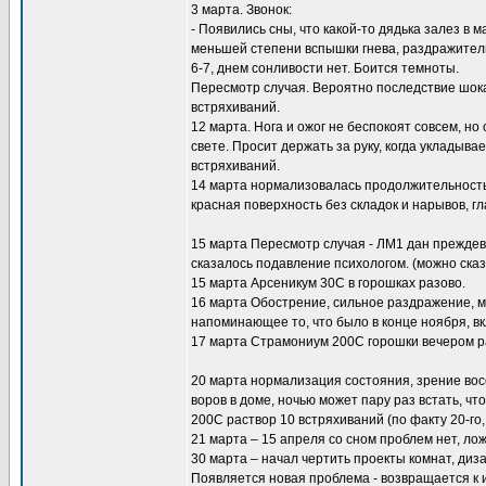
3 марта. Звонок:
- Появились сны, что какой-то дядька залез в 
меньшей степени вспышки гнева, раздражитель
6-7, днем сонливости нет. Боится темноты.
Пересмотр случая. Вероятно последствие шок
встряхиваний.
12 марта. Нога и ожог не беспокоят совсем, но
свете. Просит держать за руку, когда укладыва
встряхиваний.
14 марта нормализовалась продолжительность 
красная поверхность без складок и нарывов, гл
15 марта Пересмотр случая - ЛМ1 дан преждев
сказалось подавление психологом. (можно сказ
15 марта Арсеникум 30С в горошках разово.
16 марта Обострение, сильное раздражение, м
напоминающее то, что было в конце ноября, в
17 марта Страмониум 200С горошки вечером ра
20 марта нормализация состояния, зрение вос
воров в доме, ночью может пару раз встать, чт
200С раствор 10 встряхиваний (по факту 20-го, 
21 марта – 15 апреля со сном проблем нет, ло
30 марта – начал чертить проекты комнат, диз
Появляется новая проблема - возвращается к и