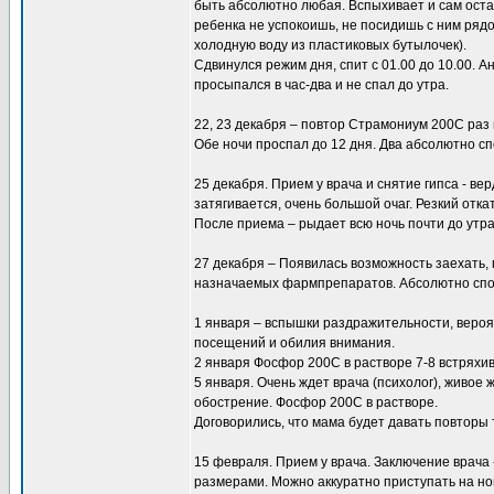
быть абсолютно любая. Вспыхивает и сам оста
ребенка не успокоишь, не посидишь с ним ряд
холодную воду из пластиковых бутылочек).
Сдвинулся режим дня, спит с 01.00 до 10.00. А
просыпался в час-два и не спал до утра.
22, 23 декабря – повтор Страмониум 200С раз в
Обе ночи проспал до 12 дня. Два абсолютно сп
25 декабря. Прием у врача и снятие гипса - ве
затягивается, очень большой очаг. Резкий отка
После приема – рыдает всю ночь почти до утра,
27 декабря – Появилась возможность заехать,
назначаемых фармпрепаратов. Абсолютно спок
1 января – вспышки раздражительности, вероят
посещений и обилия внимания.
2 января Фосфор 200С в растворе 7-8 встряхив
5 января. Очень ждет врача (психолог), живое
обострение. Фосфор 200С в растворе.
Договорились, что мама будет давать повторы 
15 февраля. Прием у врача. Заключение врача
размерами. Можно аккуратно приступать на ног