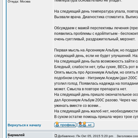
температура основательно не упадет.
Откуда: Москва
На следующий день температура упала, повтор
Вызвали врача. Диагностика стоматита. Выпис
Обсуждаем с мамой перспективы лечения (преж
появились проблемы с едой/питьем - беспокоит 
очень суетливый, раздражительный, мерзнет.
Первая мысль на Арсеникум Альбум, но поддал
следующий день, если не будет улучшений. На
На следующий день была возможность зайти сам
Бледный, слабости нет, губы сухие, ВЕСЬ рот в
Опять мысль про Арсеникум Альбум, но опять
подобном случае - Нитрикум Асидум (дал 200С 
утолил голод. Появилась надежда на попадание
может. Смысла в повторе препарата нет.
На следующий день пришло окончательное осоз
дал Арсеникум Альбум 200С разово. Через час 
ужинать вместе со всеми...
На следующий день жалоб нет, необходимости 
В сухом остатке помощь пришла через трое сут
Вернуться к началу
Бармалей
Добавлено: Пн Окт 05, 2015 5:20 pm
Заголовок соо