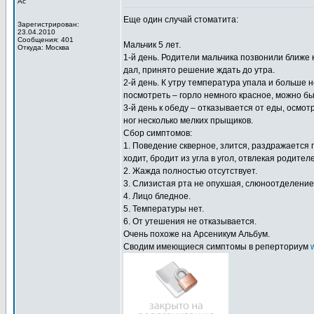
Ас
Еще один случай стоматита:
Зарегистрирован:
23.04.2010
Сообщения: 401
Мальчик 5 лет.
Откуда: Москва
1-й день. Родители мальчика позвонили ближе 
дал, принято решение ждать до утра.
2-й день. К утру температура упала и больше 
посмотреть – горло немного красное, можно бы
3-й день к обеду – отказывается от еды, осмотр
ног несколько мелких прыщиков.
Сбор симптомов:
1. Поведение скверное, злится, раздражается
ходит, бродит из угла в угол, отвлекая родит
2. Жажда полностью отсутствует.
3. Слизистая рта не опухшая, слюноотделени
4. Лицо бледное.
5. Температуры нет.
6. От утешения не отказывается.
Очень похоже на Арсеникум Альбум.
Сводим имеющиеся симптомы в реперториум