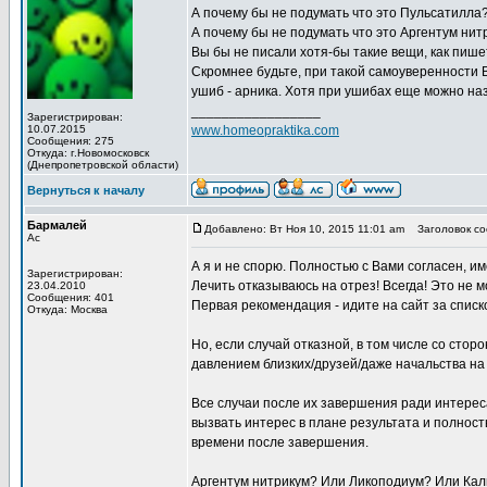
А почему бы не подумать что это Пульсатилла? 
А почему бы не подумать что это Аргентум ни
Вы бы не писали хотя-бы такие вещи, как пише
Скромнее будьте, при такой самоуверенности 
ушиб - арника. Хотя при ушибах еще можно назн
_________________
Зарегистрирован:
10.07.2015
www.homeopraktika.com
Сообщения: 275
Откуда: г.Новомосковск
(Днепропетровской области)
Вернуться к началу
Бармалей
Добавлено: Вт Ноя 10, 2015 11:01 am
Заголовок со
Ас
А я и не спорю. Полностью с Вами согласен, и
Зарегистрирован:
Лечить отказываюсь на отрез! Всегда! Это не 
23.04.2010
Сообщения: 401
Первая рекомендация - идите на сайт за спис
Откуда: Москва
Но, если случай отказной, в том числе со стор
давлением близких/друзей/даже начальства на
Все случаи после их завершения ради интерес
вызвать интерес в плане результата и полнос
времени после завершения.
Аргентум нитрикум? Или Ликоподиум? Или Кал