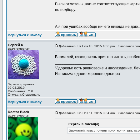
Были отметены, как не соответствующие карти
по подбору.
А я при ушибах вообще ничего никогда не даю..
Вернуться к началу
Сергей К
Добавлено: Вт Ноя 10, 2015 4:56 pm
Заголовок соо
врач-гомеопат
Бармалей, класс, очень приятно читать, особе
_________________
"Здоровье есть равновесие и наслаждение. Леч
Из письма одного хорошего доктора.
Зарегистрирован:
02.04.2010
Сообщения: 719
Откуда: г.Ставрополь
Вернуться к началу
Doctor Black
Добавлено: Ср Ноя 11, 2015 3:34 am
Заголовок соо
врач-гомеопат
Сергей К писал(а):
Бармалей, класс, очень приятно читать, ос