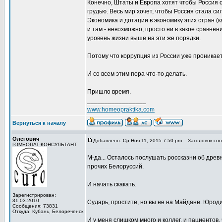
Конечно, Штаты и Европа хотят чтобы Россия 
грудью. Весь мир хочет, чтобы Россия стала с
Экономика и дотации в экономику этих стран (к
и там - невозможно, просто ни в какое сравне
уровень жизни выше на эти же порядки.
Потому что коррупция из России уже проникает
И со всем этим пора что-то делать.
Пришло время.
_________________
www.homeopraktika.com
Вернуться к началу
Олегович
Добавлено: Ср Ноя 11, 2015 7:50 pm
Заголовок соо
ГОМЕОПАТ-КОНСУЛЬТАНТ
М-да... Осталось послушать россказни об дре
прочих Белоруссий.
И начать скакать.
Зарегистрирован:
31.03.2010
Сударь, простите, но вы не на Майдане. Юроди
Сообщения: 73831
Откуда: Кубань, Белореченск
И у меня слишком много и коллег, и пациентов, 