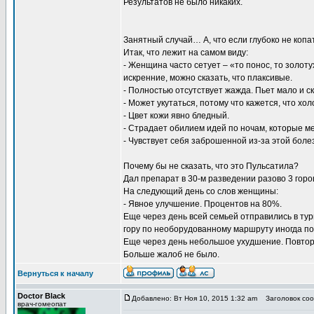
Результатов не было никаких.
Занятный случай… А, что если глубоко не копа
Итак, что лежит на самом виду:
- Женщина часто сетует – «то понос, то золоту
искренние, можно сказать, что плаксивые.
- Полностью отсутствует жажда. Пьет мало и ск
- Может укутаться, потому что кажется, что хо
- Цвет кожи явно бледный.
- Страдает обилием идей по ночам, которые м
- Чувствует себя заброшенной из-за этой боле
Почему бы не сказать, что это Пульсатила?
Дал препарат в 30-м разведении разово 3 горо
На следующий день со слов женщины:
- Явное улучшение. Процентов на 80%.
Еще через день всей семьей отправились в тур
гору по необорудованному маршруту иногда по 
Еще через день небольшое ухудшение. Повтор
Больше жалоб не было.
Вернуться к началу
Doctor Black
Добавлено: Вт Ноя 10, 2015 1:32 am
Заголовок соо
врач-гомеопат