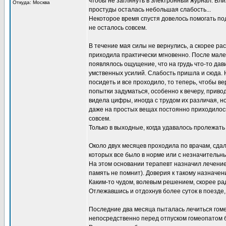
чтобы не заглянуть в электронный журнал. Бли
Откуда: Москва
простуды осталась небольшая слабость...
Некоторое время спустя довелось помогать под
не осталось совсем.
В течение мая силы не вернулись, а скорее ра
приходила практически мгновенно. После мал
появлялось ощущение, что на грудь что-то дав
умственных усилий. Слабость пришла и сюда. Н
посидеть и все проходило, то теперь, чтобы в
попытки задуматься, особенно к вечеру, приво
видела цифры, иногда с трудом их различая, но
даже на простых вещах постоянно приходилось
совсем.
Только в выходные, когда удавалось пролежать 
Около двух месяцев проходила по врачам, сдал
которых все было в норме или с незначительн
На этом основании терапевт назначил лечение.
память не помнит). Доверия к такому назначен
Каким-то чудом, волевым решением, скорее рад
Отлежавшись и отдохнув более суток в поезде,
Последние два месяца пыталась лечиться гом
непосредственно перед отпуском гомеопатом 