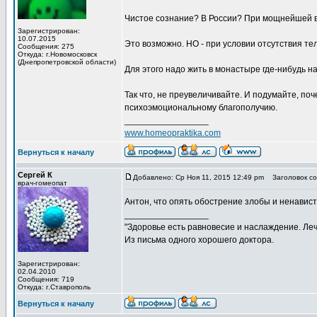
Чистое сознание? В России? При мощнейшей в
Зарегистрирован:
10.07.2015
Это возможно. НО - при условии отсутствия т
Сообщения: 275
Откуда: г.Новомосковск
(Днепропетровской области)
Для этого надо жить в монастыре где-нибудь на
Так что, не преувеличивайте. И подумайте, по
психоэмоциональному благополучию.
_________________
www.homeopraktika.com
Вернуться к началу
Сергей К
Добавлено: Ср Ноя 11, 2015 12:49 pm
Заголовок со
врач-гомеопат
Антон, что опять обострение злобы и ненавист
_________________
"Здоровье есть равновесие и наслаждение. Леч
Из письма одного хорошего доктора.
Зарегистрирован:
02.04.2010
Сообщения: 719
Откуда: г.Ставрополь
Вернуться к началу