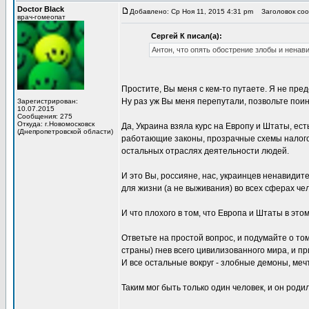
Doctor Black
Добавлено: Ср Ноя 11, 2015 4:31 pm
Заголовок соо
врач-гомеопат
Сергей К писал(а):
Антон, что опять обострение злобы и ненави
Простите, Вы меня с кем-то путаете. Я не пре
Ну раз уж Вы меня перепутали, позвольте поин
Зарегистрирован:
10.07.2015
Сообщения: 275
Откуда: г.Новомосковск
Да, Украина взяла курс на Европу и Штаты, ест
(Днепропетровской области)
работающие законы, прозрачные схемы налого
остальных отраслях деятельности людей.
И это Вы, россияне, нас, украинцев ненавидит
для жизни (а не выживания) во всех сферах че
И что плохого в том, что Европа и Штаты в эт
Ответьте на простой вопрос, и подумайте о том
страны) гнев всего цивилизованного мира, и пр
И все остальные вокруг - злобные демоны, ме
Таким мог быть только один человек, и он роди