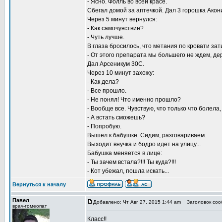
- Ясно. Фолль во всей красе.
Сбегал домой за аптечкой. Дал 3 горошка Акони
Через 5 минут вернулся:
- Как самочувствие?
- Чуть лучше.
В глаза бросилось, что метания по кровати зат
- От этого препарата мы большего не ждем, де
Дал Арсеникум 30С.
Через 10 минут захожу:
- Как дела?
- Все прошло.
- Не понял! Что именно прошло?
- Вообще все. Чувствую, что только что болела,
- А встать сможешь?
- Попробую.
Вышел к бабушке. Сидим, разговариваем.
Выходит внучка и бодро идет на улицу...
Бабушка меняется в лице:
- Ты зачем встала?!!! Ты куда?!!!
- Кот убежал, пошла искать...
Вернуться к началу
Павел
Добавлено: Чт Авг 27, 2015 1:44 am
Заголовок соо
врач-гомеопат
Класс!!