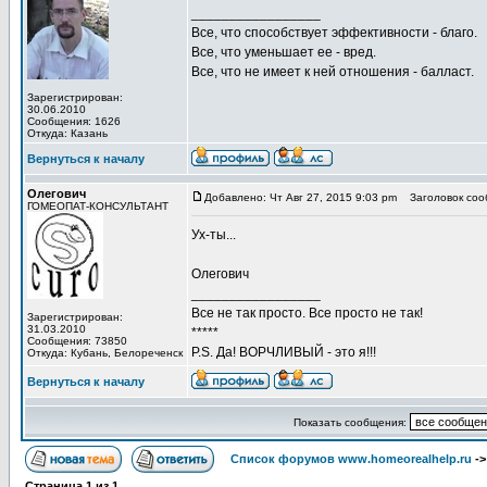
_________________
Все, что способствует эффективности - благо.
Все, что уменьшает ее - вред.
Все, что не имеет к ней отношения - балласт.
Зарегистрирован:
30.06.2010
Сообщения: 1626
Откуда: Казань
Вернуться к началу
Олегович
Добавлено: Чт Авг 27, 2015 9:03 pm
Заголовок соо
ГОМЕОПАТ-КОНСУЛЬТАНТ
Ух-ты...
Олегович
_________________
Все не так просто. Все просто не так!
Зарегистрирован:
31.03.2010
*****
Сообщения: 73850
P.S. Да! ВОРЧЛИВЫЙ - это я!!!
Откуда: Кубань, Белореченск
Вернуться к началу
Показать сообщения:
Список форумов www.homeorealhelp.ru
-
Страница
1
из
1