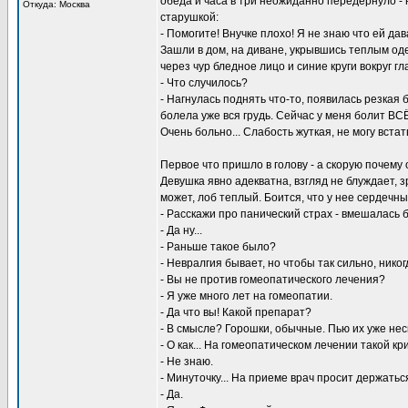
обеда и часа в три неожиданно передернуло - 
Откуда: Москва
старушкой:
- Помогите! Внучке плохо! Я не знаю что ей дав
Зашли в дом, на диване, укрывшись теплым оде
через чур бледное лицо и синие круги вокруг гл
- Что случилось?
- Нагнулась поднять что-то, появилась резкая 
болела уже вся грудь. Сейчас у меня болит ВСЁ
Очень больно... Слабость жуткая, не могу встат
Первое что пришло в голову - а скорую почему о
Девушка явно адекватна, взгляд не блуждает, 
может, лоб теплый. Боится, что у нее сердечный
- Расскажи про панический страх - вмешалась б
- Да ну...
- Раньше такое было?
- Невралгия бывает, но чтобы так сильно, никогд
- Вы не против гомеопатического лечения?
- Я уже много лет на гомеопатии.
- Да что вы! Какой препарат?
- В смысле? Горошки, обычные. Пью их уже нес
- О как... На гомеопатическом лечении такой кр
- Не знаю.
- Минуточку... На приеме врач просит держать
- Да.