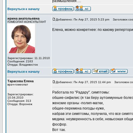
размышления….
Вернуться к началу
ирина анатольевна
Добавлено: Пн Апр 27, 2015 5:23 pm
Заголовок соо
ГОМЕОПАТ-КОНСУЛЬТАНТ
Елена, можно конкретнее: по какому репертор
Зарегистрирован: 11.11.2010
Сообщения: 2163
Откуда: Владивосток
Вернуться к началу
Тарасова Елена
Добавлено: Пн Апр 27, 2015 11:44 pm
Заголовок со
врач-гомеопат
Работала по "Радару". симптомы:
Зарегистрирован:
обшие-сифилис (я так беру аутоимунные болез
10.04.2010
Сообщения: 313
женские органы -полип-матки,
Откуда: Воронеж
общее-перемена погоды-хуже,
набрав эти симптомы, получила, что все сим
медика: неуверенность в себе, невысокая общи
фосфор.
Вот так.