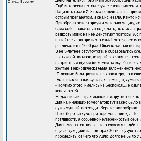
Дополнительно, приятным бонусом, ушли насмо
Откуда: Воронеж
Ещё интересна в этом случае специфическая н
Пациентка раз в 2 -3 года появлялась на прие
острым препаратом, и она исчезала. Как-то исч
Приобрела реперториум и материю медику, дел
сама себе назначения не делать, но стала «гр
редкость мягко на неё действуют повторы 30с по
пытайтесь повторить это сами! -это скорее ис
различается в 1000 раз. Обычно частые повто
В её 5-летнее отсутсутствие образовались с
- затяжной насморк, который сохранялся неск
неприятным вкусом (похожим на вкус бытовой 
жёлтые. Периодически была заложенность носа
-Головные боли: разные по характеру, но воз
-Боль в коленнных суставах, ломящая, хуже во
- Помимо этого, имелись не беспокоящие симп
конечностей.
Модальности: страх мышей, в жару- пот спины 
Для начинающих гомеопатов: тут важно было 
аутоимунный тиреоидит берется как рубрика –л
Плюс берется хуже при перемене погоды. Пос
потливости, а особенно неуверенность в себе
Для гомеопатов: после этого случая я подбила 
случаев уходили на повторах 30-ки в сухую, тр
проследить, от чего что ушло, долго не было 