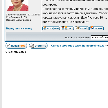
При осмотре никакой внешней патологии не на
реагирует.
Наблюдаю за кричащим ребёнком, пытаюсь понят
ноги находятся в постоянном движении. Сопост
Зарегистрирован: 11.11.2010
Сообщения: 2163
города пасмурная сырость. Даю Рус токс 30 - 
Откуда: Владивосток
родителям хлопот не доставляет.
Вернуться к началу
Показать сообщения:
Список форумов www.homeorealhelp.ru
-
Страница
1
из
1