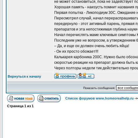
не может остановиться, пока не задействует по
Хорошая память - наизусть помнит названия пр
Первая попытка - Ликоподиум 30С. Ожидание н
Пересмотрел случай, начал перераспрашивать 
передернуло - этот активный парень, прямая 
препаратов и эта непостижимая глубина науки
Начал перечислять маме ключевые симптомы Ка
Последним уже не вопросом, а утверждением 
– Да, и еще он должен очень любить яйца!
- Он их просто обожает!!!
Калькарея карбоника 200С. Нужно было обозн
скоростью реакции на препарат должна быть ка
Через полторы недели тик действительно про
Вернуться к началу
Показать сообщения:
Список форумов www.homeorealhelp.ru
-
Страница
1
из
1