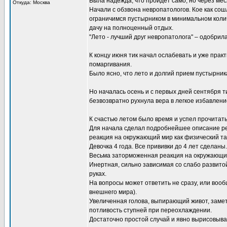
Была надежда, что пройдет само, но через мес
Откуда: Москва
Начали с обзвона невропатологов. Кое как сош
ограничимся пустырником в минимальном колич
дачу на полноценный отдых.
"Лето - лучший друг невропатолога" – одобри
К концу июня тик начал ослабевать и уже практ
помаргивания.
Было ясно, что лето и долгий прием пустырни
Но началась осень и с первых дней сентября ти
безвозвратно рухнула вера в легкое избавлени
К счастью летом было время и успел прочитат
Для начала сделал подробнейшее описание реб
реакция на окружающий мир как физический так
Девочка 4 года. Все прививки до 4 лет сделаны
Весьма заторможенная реакция на окружающий 
Инертная, сильно зависимая со слабо развитой
руках.
На вопросы может ответить не сразу, или вооб
внешнего мира).
Увеличенная голова, выпирающий живот, заметн
потливость ступней при переохлаждении.
Достаточно простой случай и явно вырисовыва