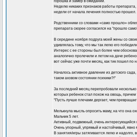
горошка и замер в ожидании.
Неделю никаких признаков работы препарата, 
недели от начала лечения полностью прошел.
Родственники со словами «само прошло» облег
препарата скорее согласился на "прошло само
В середине ноября подруга моей жены со своим
удивлялась тому, что мы так легко его победили
Интерес с ее стороны был более чем обоснован
аналогично пролечили и летом на даче ребенок
вот сейчас уже почти месяц, как тик пошел п
Началось активное давление из детского сада, 
таком аховом состоянии психики?!"
За последний месяц перепробовали несколько 
которых ребенок стал похож на овощь, причем т
"Пусть лучше плечами дергает, чем превращает
Мелькнула мысль опросить маму, на что она ох
Мальчик 5 лет.
Активный, подвижный, очень интересующийся 
Очень упорный, упрямый и настойчивый, явно м
В занятия/игры затягивается легко и надолго,