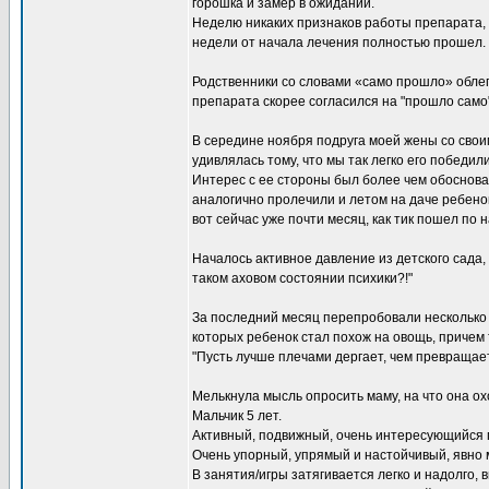
горошка и замер в ожидании.
Неделю никаких признаков работы препарата, 
недели от начала лечения полностью прошел.
Родственники со словами «само прошло» облег
препарата скорее согласился на "прошло само
В середине ноября подруга моей жены со своим
удивлялась тому, что мы так легко его победили
Интерес с ее стороны был более чем обоснован
аналогично пролечили и летом на даче ребенок
вот сейчас уже почти месяц, как тик пошел п
Началось активное давление из детского сада, 
таком аховом состоянии психики?!"
За последний месяц перепробовали несколько 
которых ребенок стал похож на овощь, причем т
"Пусть лучше плечами дергает, чем превращает
Мелькнула мысль опросить маму, на что она ох
Мальчик 5 лет.
Активный, подвижный, очень интересующийся 
Очень упорный, упрямый и настойчивый, явно м
В занятия/игры затягивается легко и надолго,