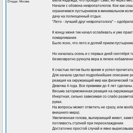
Была надежда, что пройдет само, но через мес
Откуда: Москва
Начали с обзвона невропатологов. Кое как сош
ограничимся пустырником в минимальном колич
дачу на полноценный отдых.
"Лето - лучший друг невропатолога" – одобри
К концу июня тик начал ослабевать и уже практ
помаргивания.
Было ясно, что лето и долгий прием пустырни
Но началась осень и с первых дней сентября ти
безвозвратно рухнула вера в легкое избавлени
К счастью летом было время и успел прочитат
Для начала сделал подробнейшее описание реб
реакция на окружающий мир как физический так
Девочка 4 года. Все прививки до 4 лет сделаны
Весьма заторможенная реакция на окружающий 
Инертная, сильно зависимая со слабо развитой
руках.
На вопросы может ответить не сразу, или вооб
внешнего мира).
Увеличенная голова, выпирающий живот, заметн
потливость ступней при переохлаждении.
Достаточно простой случай и явно вырисовыва