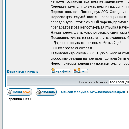
не может остановиться, пока не задействует по
Хорошая память - наизусть помнит названия пр
Первая попытка - Ликоподиум 30С. Ожидание н
Пересмотрел случай, начал перераспрашивать 
передернуло - этот активный парень, прямая 
препаратов и эта непостижимая глубина науки
Начал перечислять маме ключевые симптомы Ка
Последним уже не вопросом, а утверждением 
– Да, и еще он должен очень любить яйца!
- Он их просто обожает!!!
Калькарея карбоника 200С. Нужно было обозн
скоростью реакции на препарат должна быть ка
Через полторы недели тик действительно про
Вернуться к началу
Показать сообщения:
Список форумов www.homeorealhelp.ru
-
Страница
1
из
1