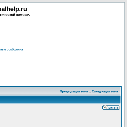
lhelp.ru
тической помощи.
чные сообщения
Предыдущая тема
::
Следующая тема