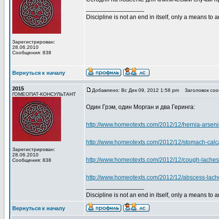
_________________
Discipline is not an end in itself, only a means to 
Зарегистрирован:
28.06.2010
Сообщения: 838
Вернуться к началу
2015
Добавлено: Вс Дек 09, 2012 1:58 pm
Заголовок соо
ГОМЕОПАТ-КОНСУЛЬТАНТ
Один Грэм, один Морган и два Геринга:
http://www.homeotexts.com/2012/12/hernia-arsen
http://www.homeotexts.com/2012/12/stomach-calc
Зарегистрирован:
28.06.2010
http://www.homeotexts.com/2012/12/cough-laches
Сообщения: 838
http://www.homeotexts.com/2012/12/abscess-lache
_________________
Discipline is not an end in itself, only a means to 
Вернуться к началу