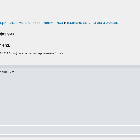
еринского молока
,
воспаление глаз
и
взаимосвязь астмы и экземы
.
 форума.
an end.
 12:15 pm), всего редактировалось 1 раз
общения: