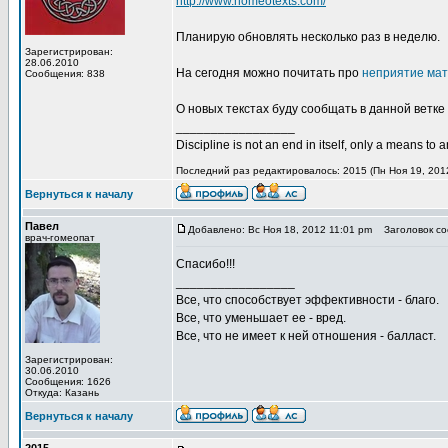
http://www.homeotexts.com/
Планирую обновлять несколько раз в неделю.
Зарегистрирован:
28.06.2010
На сегодня можно почитать про
неприятие мат
Сообщения: 838
О новых текстах буду сообщать в данной ветке
_________________
Discipline is not an end in itself, only a means to 
Последний раз редактировалось: 2015 (Пн Ноя 19, 2012
Вернуться к началу
Павел
Добавлено: Вс Ноя 18, 2012 11:01 pm
Заголовок со
врач-гомеопат
Спасибо!!!
_________________
Все, что способствует эффективности - благо.
Все, что уменьшает ее - вред.
Все, что не имеет к ней отношения - балласт.
Зарегистрирован:
30.06.2010
Сообщения: 1626
Откуда: Казань
Вернуться к началу