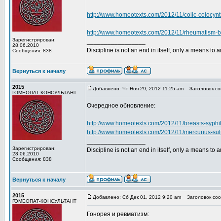
http://www.homeotexts.com/2012/11/colic-colocynt
http://www.homeotexts.com/2012/11/rheumatism-b
Зарегистрирован:
_________________
28.06.2010
Discipline is not an end in itself, only a means to 
Сообщения: 838
Вернуться к началу
2015
Добавлено: Чт Ноя 29, 2012 11:25 am
Заголовок со
ГОМЕОПАТ-КОНСУЛЬТАНТ
Очередное обновление:
http://www.homeotexts.com/2012/11/breasts-syphi
http://www.homeotexts.com/2012/11/mercurius-su
_________________
Зарегистрирован:
Discipline is not an end in itself, only a means to 
28.06.2010
Сообщения: 838
Вернуться к началу
2015
Добавлено: Сб Дек 01, 2012 9:20 am
Заголовок соо
ГОМЕОПАТ-КОНСУЛЬТАНТ
Гонорея и ревматизм: