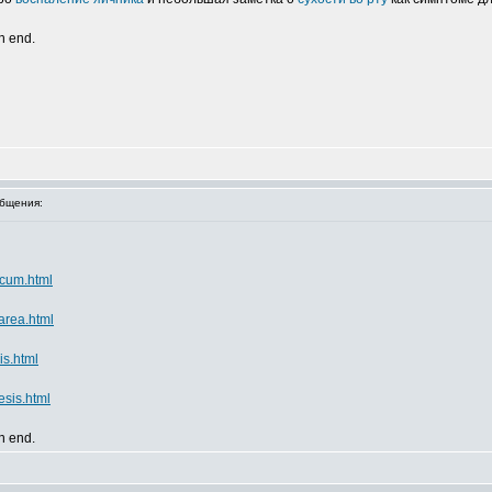
an end.
бщения:
icum.html
area.html
is.html
sis.html
an end.