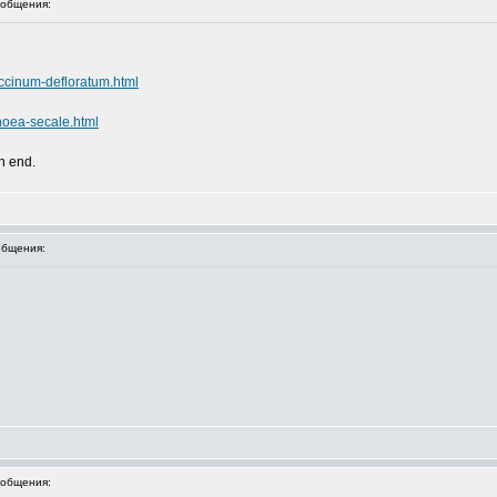
общения:
accinum-defloratum.html
hoea-secale.html
an end.
бщения:
общения: