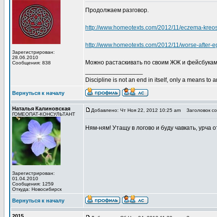
Продолжаем разговор.
http://www.homeotexts.com/2012/11/eczema-kreo
http://www.homeotexts.com/2012/11/worse-after-e
Зарегистрирован:
28.06.2010
Можно растаскивать по своим ЖЖ и фейсбукам
Сообщения: 838
_________________
Discipline is not an end in itself, only a means to 
Вернуться к началу
Наталья Калиновская
Добавлено: Чт Ноя 22, 2012 10:25 am
Заголовок со
ГОМЕОПАТ-КОНСУЛЬТАНТ
Ням-ням! Утащу в логово и буду чавкать, урча 
Зарегистрирован:
01.04.2010
Сообщения: 1259
Откуда: Новосибирск
Вернуться к началу
2015