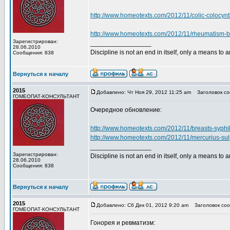
http://www.homeotexts.com/2012/11/colic-colocynt
http://www.homeotexts.com/2012/11/rheumatism-b
Зарегистрирован:
_________________
28.06.2010
Discipline is not an end in itself, only a means to 
Сообщения: 838
Вернуться к началу
2015
Добавлено: Чт Ноя 29, 2012 11:25 am
Заголовок со
ГОМЕОПАТ-КОНСУЛЬТАНТ
Очередное обновление:
http://www.homeotexts.com/2012/11/breasts-syphi
http://www.homeotexts.com/2012/11/mercurius-su
_________________
Зарегистрирован:
Discipline is not an end in itself, only a means to 
28.06.2010
Сообщения: 838
Вернуться к началу
2015
Добавлено: Сб Дек 01, 2012 9:20 am
Заголовок соо
ГОМЕОПАТ-КОНСУЛЬТАНТ
Гонорея и ревматизм: