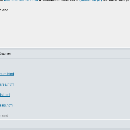
an end.
бщения:
icum.html
area.html
is.html
sis.html
an end.