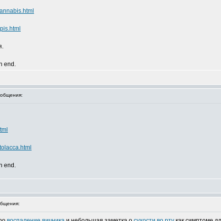
annabis.html
pis.html
я.
an end.
общения:
tml
tolacca.html
an end.
бщения:
про
воспаление яичника
и небольшая заметка о
сухости во рту
как симптоме д