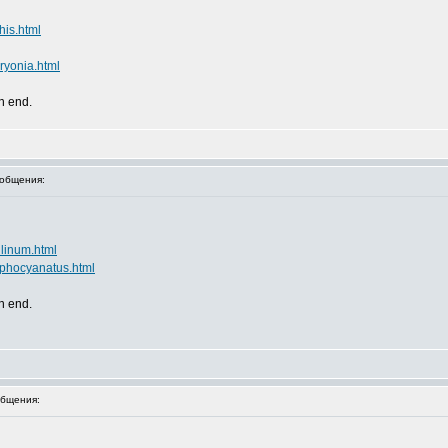
his.html
ryonia.html
an end.
общения:
llinum.html
lphocyanatus.html
an end.
бщения: