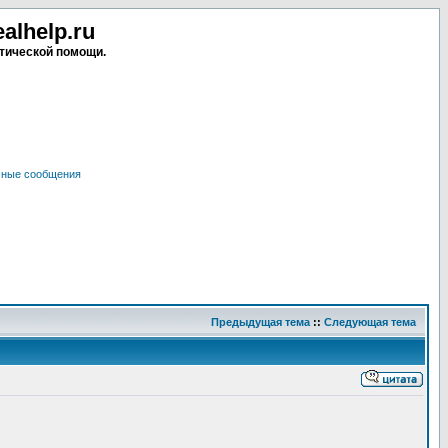
lhelp.ru
тической помощи.
чные сообщения
Предыдущая тема
::
Следующая тема