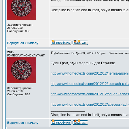
_________________
Discipline is not an end in itself, only a means to 
Зарегистрирован:
28.06.2010
Сообщения: 838
Вернуться к началу
2015
Добавлено: Вс Дек 09, 2012 1:58 pm
Заголовок соо
ГОМЕОПАТ-КОНСУЛЬТАНТ
Один Грэм, один Морган и два Геринга:
http://www.homeotexts.com/2012/12/hernia-arsen
http://www.homeotexts.com/2012/12/stomach-calc
Зарегистрирован:
28.06.2010
http://www.homeotexts.com/2012/12/cough-laches
Сообщения: 838
http://www.homeotexts.com/2012/12/abscess-lache
_________________
Discipline is not an end in itself, only a means to 
Вернуться к началу