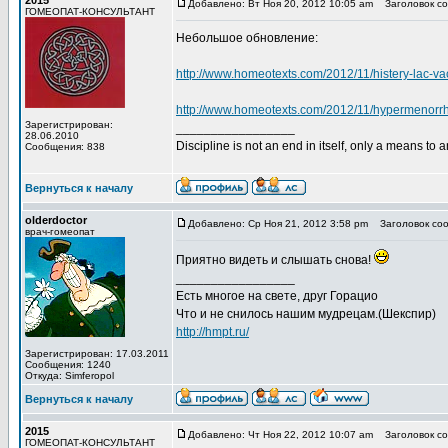
2015
Добавлено: Вт Ноя 20, 2012 10:05 am
Заголовок со
ГОМЕОПАТ-КОНСУЛЬТАНТ
Небольшое обновление:
http://www.homeotexts.com/2012/11/histery-lac-v
http://www.homeotexts.com/2012/11/hypermenorr
Зарегистрирован:
_________________
28.06.2010
Discipline is not an end in itself, only a means to 
Сообщения: 838
Вернуться к началу
olderdoctor
Добавлено: Ср Ноя 21, 2012 3:58 pm
Заголовок соо
врач-гомеопат
Приятно видеть и слышать снова!
_________________
Есть многое на свете, друг Горацио
Что и не снилось нашим мудрецам.(Шекспир)
http://hmpt.ru/
Зарегистрирован: 17.03.2011
Сообщения: 1240
Откуда: Simferopol
Вернуться к началу
2015
Добавлено: Чт Ноя 22, 2012 10:07 am
Заголовок со
ГОМЕОПАТ-КОНСУЛЬТАНТ