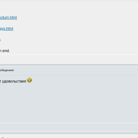
sotum.html
ggs.html
.
an end.
общения:
от удовольствия