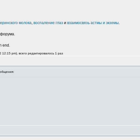
еринского молока
,
воспаление глаз
и
взаимосвязь астмы и экземы
.
 форума.
an end.
 12:15 pm), всего редактировалось 1 раз
общения: