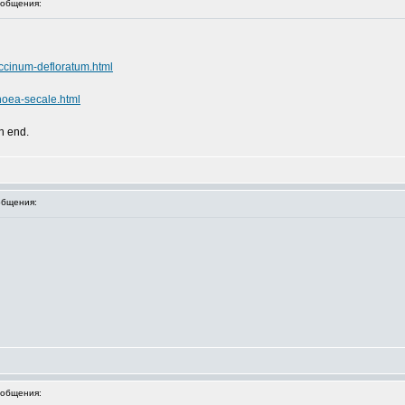
общения:
accinum-defloratum.html
hoea-secale.html
an end.
бщения:
общения: