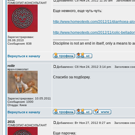
Добавлено: Сб Ноя 24, 2012 11:30 am
Заголовок со
ГОМЕОПАТ-КОНСУЛЬТАНТ
Еще немного, еще чуть-чуть:
http://www.homeotexts.com/2012/11/diarrhoea-alo
http://www.homeotexts.com/2012/11/colic-bellado
Зарегистрирован:
_________________
28.06.2010
Discipline is not an end in itself, only a means to 
Сообщения: 838
Вернуться к началу
roilir
Добавлено: Сб Ноя 24, 2012 3:14 pm
Заголовок соо
врач-гомеопат
Спасибо за подборку.
Зарегистрирован: 10.05.2011
Сообщения: 1000
Откуда: Киев
Вернуться к началу
2015
Добавлено: Вт Ноя 27, 2012 8:27 am
Заголовок соо
ГОМЕОПАТ-КОНСУЛЬТАНТ
Еще парочка: