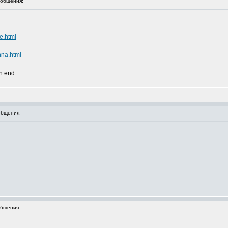
общения:
e.html
nna.html
an end.
бщения:
бщения: