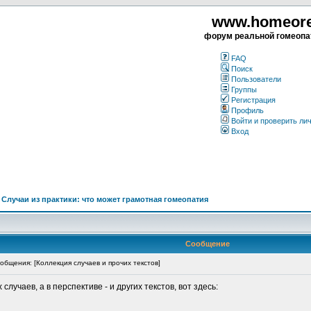
www.homeorea
форум реальной гомеопа
FAQ
Поиск
Пользователи
Группы
Регистрация
Профиль
Войти и проверить ли
Вход
>
Случаи из практики: что может грамотная гомеопатия
Сообщение
бщения: [Коллекция случаев и прочих текстов]
учаев, а в перспективе - и других текстов, вот здесь: