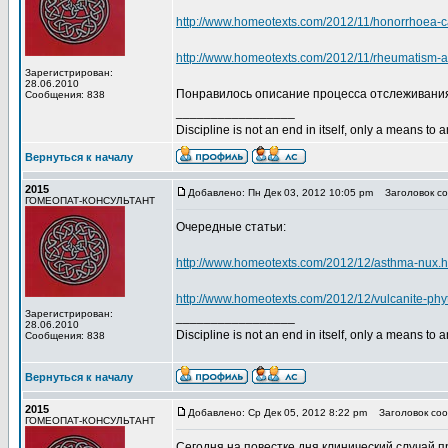
http://www.homeotexts.com/2012/11/honorrhoea-c
http://www.homeotexts.com/2012/11/rheumatism-a
Зарегистрирован:
28.06.2010
Понравилось описание процесса отслеживани
Сообщения: 838
_________________
Discipline is not an end in itself, only a means to 
Вернуться к началу
2015
Добавлено: Пн Дек 03, 2012 10:05 pm
Заголовок со
ГОМЕОПАТ-КОНСУЛЬТАНТ
Очередные статьи:
http://www.homeotexts.com/2012/12/asthma-nux.h
http://www.homeotexts.com/2012/12/vulcanite-phy
Зарегистрирован:
_________________
28.06.2010
Discipline is not an end in itself, only a means to 
Сообщения: 838
Вернуться к началу
2015
Добавлено: Ср Дек 05, 2012 8:22 pm
Заголовок соо
ГОМЕОПАТ-КОНСУЛЬТАНТ
Сегодня на повестке дня клинический случай 