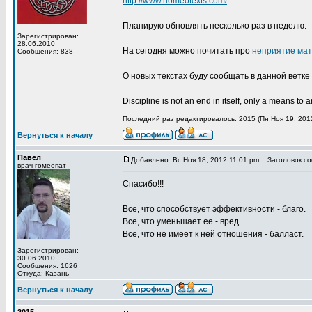
http://www.homeotexts.com/
Планирую обновлять несколько раз в неделю.
Зарегистрирован:
28.06.2010
На сегодня можно почитать про
неприятие мат
Сообщения: 838
О новых текстах буду сообщать в данной ветке
_________________
Discipline is not an end in itself, only a means to 
Последний раз редактировалось: 2015 (Пн Ноя 19, 2012
Вернуться к началу
Павел
Добавлено: Вс Ноя 18, 2012 11:01 pm
Заголовок со
врач-гомеопат
Спасибо!!!
_________________
Все, что способствует эффективности - благо.
Все, что уменьшает ее - вред.
Все, что не имеет к ней отношения - балласт.
Зарегистрирован:
30.06.2010
Сообщения: 1626
Откуда: Казань
Вернуться к началу