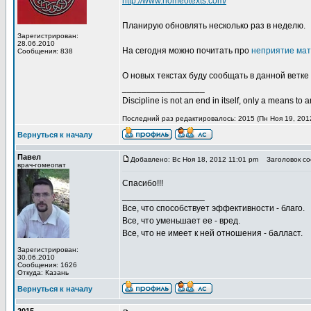
http://www.homeotexts.com/
Планирую обновлять несколько раз в неделю.
Зарегистрирован:
28.06.2010
На сегодня можно почитать про
неприятие мат
Сообщения: 838
О новых текстах буду сообщать в данной ветке
_________________
Discipline is not an end in itself, only a means to 
Последний раз редактировалось: 2015 (Пн Ноя 19, 2012
Вернуться к началу
Павел
Добавлено: Вс Ноя 18, 2012 11:01 pm
Заголовок со
врач-гомеопат
Спасибо!!!
_________________
Все, что способствует эффективности - благо.
Все, что уменьшает ее - вред.
Все, что не имеет к ней отношения - балласт.
Зарегистрирован:
30.06.2010
Сообщения: 1626
Откуда: Казань
Вернуться к началу