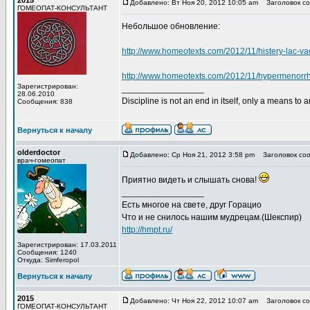
2015
Добавлено: Вт Ноя 20, 2012 10:05 am
Заголовок со
ГОМЕОПАТ-КОНСУЛЬТАНТ
Небольшое обновление:
http://www.homeotexts.com/2012/11/histery-lac-v
http://www.homeotexts.com/2012/11/hypermenorr
Зарегистрирован:
_________________
28.06.2010
Discipline is not an end in itself, only a means to 
Сообщения: 838
Вернуться к началу
olderdoctor
Добавлено: Ср Ноя 21, 2012 3:58 pm
Заголовок соо
врач-гомеопат
Приятно видеть и слышать снова!
_________________
Есть многое на свете, друг Горацио
Что и не снилось нашим мудрецам.(Шекспир)
http://hmpt.ru/
Зарегистрирован: 17.03.2011
Сообщения: 1240
Откуда: Simferopol
Вернуться к началу
2015
Добавлено: Чт Ноя 22, 2012 10:07 am
Заголовок со
ГОМЕОПАТ-КОНСУЛЬТАНТ