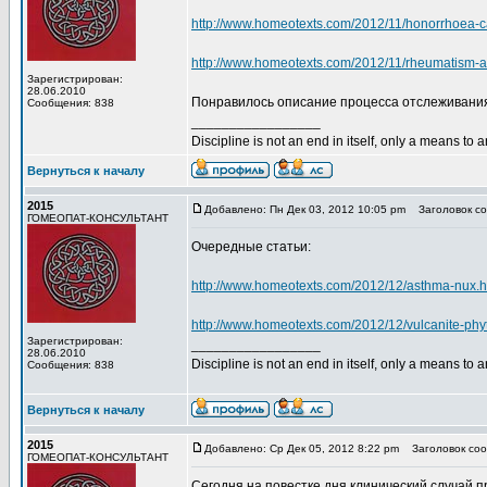
http://www.homeotexts.com/2012/11/honorrhoea-c
http://www.homeotexts.com/2012/11/rheumatism-a
Зарегистрирован:
28.06.2010
Понравилось описание процесса отслеживани
Сообщения: 838
_________________
Discipline is not an end in itself, only a means to 
Вернуться к началу
2015
Добавлено: Пн Дек 03, 2012 10:05 pm
Заголовок со
ГОМЕОПАТ-КОНСУЛЬТАНТ
Очередные статьи:
http://www.homeotexts.com/2012/12/asthma-nux.h
http://www.homeotexts.com/2012/12/vulcanite-phy
Зарегистрирован:
_________________
28.06.2010
Discipline is not an end in itself, only a means to 
Сообщения: 838
Вернуться к началу
2015
Добавлено: Ср Дек 05, 2012 8:22 pm
Заголовок соо
ГОМЕОПАТ-КОНСУЛЬТАНТ
Сегодня на повестке дня клинический случай 