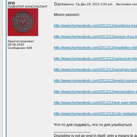
2015
Добавлено: Ср Дек 19, 2012 2:03 pm
Заголовок соо
ГОМЕОПАТ-КОНСУЛЬТАНТ
Много разного:
http://www.homeotexts.com/2012/12/eruptions-he
http://www.homeotexts.com/2012/12/poison-rhus.h
Зарегистрирован:
28.06.2010
http://www.homeotexts.com/2012/12/graphites-nitri
Сообщения: 838
http://www.homeotexts.com/2012/12/carbuncle.ht
http://www.homeotexts.com/2012/12/paralysis-bel
http://www.homeotexts.com/2012/12/eyelid-paralys
http://www.homeotexts.com/2012/12/perspiration-s
http://www.homeotexts.com/2012/12/ear-pain-bel
http://www.homeotexts.com/2012/12/colic-bellado
Что-то для подумать, что-то для улыбнуться.
_________________
Discipline is not an end in itself, only a means to 