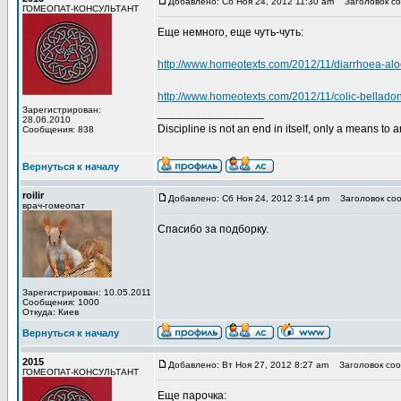
Добавлено: Сб Ноя 24, 2012 11:30 am
Заголовок со
ГОМЕОПАТ-КОНСУЛЬТАНТ
Еще немного, еще чуть-чуть:
http://www.homeotexts.com/2012/11/diarrhoea-alo
http://www.homeotexts.com/2012/11/colic-bellado
Зарегистрирован:
_________________
28.06.2010
Discipline is not an end in itself, only a means to 
Сообщения: 838
Вернуться к началу
roilir
Добавлено: Сб Ноя 24, 2012 3:14 pm
Заголовок соо
врач-гомеопат
Спасибо за подборку.
Зарегистрирован: 10.05.2011
Сообщения: 1000
Откуда: Киев
Вернуться к началу
2015
Добавлено: Вт Ноя 27, 2012 8:27 am
Заголовок соо
ГОМЕОПАТ-КОНСУЛЬТАНТ
Еще парочка: