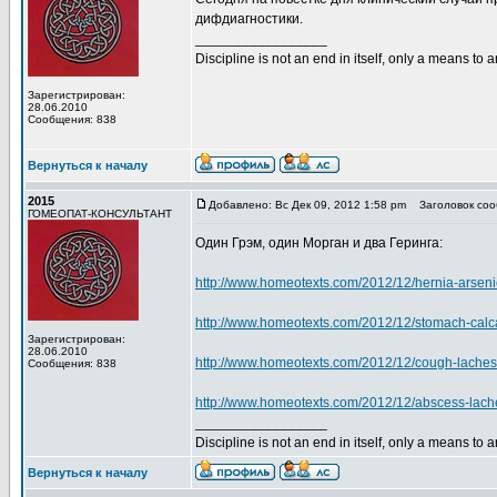
дифдиагностики.
_________________
Discipline is not an end in itself, only a means to 
Зарегистрирован:
28.06.2010
Сообщения: 838
Вернуться к началу
2015
Добавлено: Вс Дек 09, 2012 1:58 pm
Заголовок соо
ГОМЕОПАТ-КОНСУЛЬТАНТ
Один Грэм, один Морган и два Геринга:
http://www.homeotexts.com/2012/12/hernia-arsen
http://www.homeotexts.com/2012/12/stomach-calc
Зарегистрирован:
28.06.2010
http://www.homeotexts.com/2012/12/cough-laches
Сообщения: 838
http://www.homeotexts.com/2012/12/abscess-lache
_________________
Discipline is not an end in itself, only a means to 
Вернуться к началу