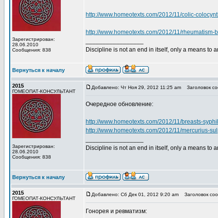
http://www.homeotexts.com/2012/11/colic-colocynt
http://www.homeotexts.com/2012/11/rheumatism-b
Зарегистрирован:
_________________
28.06.2010
Discipline is not an end in itself, only a means to 
Сообщения: 838
Вернуться к началу
2015
Добавлено: Чт Ноя 29, 2012 11:25 am
Заголовок со
ГОМЕОПАТ-КОНСУЛЬТАНТ
Очередное обновление:
http://www.homeotexts.com/2012/11/breasts-syphi
http://www.homeotexts.com/2012/11/mercurius-su
_________________
Зарегистрирован:
Discipline is not an end in itself, only a means to 
28.06.2010
Сообщения: 838
Вернуться к началу
2015
Добавлено: Сб Дек 01, 2012 9:20 am
Заголовок соо
ГОМЕОПАТ-КОНСУЛЬТАНТ
Гонорея и ревматизм: