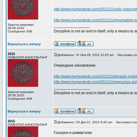
http://www.homeotexts.com/2012/11/colic-colocynt
http://www.homeotexts.com/2012/11/rheumatism-b
Зарегистрирован:
_________________
28.06.2010
Discipline is not an end in itself, only a means to 
Сообщения: 838
Вернуться к началу
2015
Добавлено: Чт Ноя 29, 2012 11:25 am
Заголовок со
ГОМЕОПАТ-КОНСУЛЬТАНТ
Очередное обновление:
http://www.homeotexts.com/2012/11/breasts-syphi
http://www.homeotexts.com/2012/11/mercurius-su
_________________
Зарегистрирован:
Discipline is not an end in itself, only a means to 
28.06.2010
Сообщения: 838
Вернуться к началу
2015
Добавлено: Сб Дек 01, 2012 9:20 am
Заголовок соо
ГОМЕОПАТ-КОНСУЛЬТАНТ
Гонорея и ревматизм: