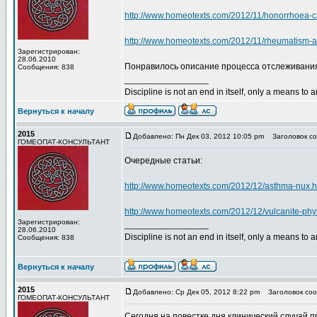
http://www.homeotexts.com/2012/11/honorrhoea-c
http://www.homeotexts.com/2012/11/rheumatism-a
Зарегистрирован:
28.06.2010
Понравилось описание процесса отслеживани
Сообщения: 838
_________________
Discipline is not an end in itself, only a means to 
Вернуться к началу
2015
Добавлено: Пн Дек 03, 2012 10:05 pm
Заголовок со
ГОМЕОПАТ-КОНСУЛЬТАНТ
Очередные статьи:
http://www.homeotexts.com/2012/12/asthma-nux.h
http://www.homeotexts.com/2012/12/vulcanite-phy
Зарегистрирован:
_________________
28.06.2010
Discipline is not an end in itself, only a means to 
Сообщения: 838
Вернуться к началу
2015
Добавлено: Ср Дек 05, 2012 8:22 pm
Заголовок соо
ГОМЕОПАТ-КОНСУЛЬТАНТ
Сегодня на повестке дня клинический случай 