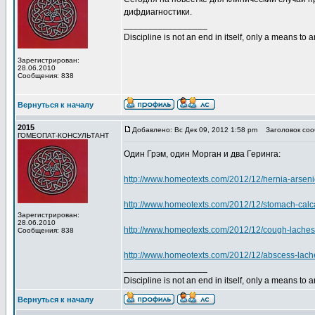
дифдиагностики.
_________________
Discipline is not an end in itself, only a means to 
Зарегистрирован:
28.06.2010
Сообщения: 838
Вернуться к началу
2015
Добавлено: Вс Дек 09, 2012 1:58 pm
Заголовок соо
ГОМЕОПАТ-КОНСУЛЬТАНТ
Один Грэм, один Морган и два Геринга:
http://www.homeotexts.com/2012/12/hernia-arsen
http://www.homeotexts.com/2012/12/stomach-calc
Зарегистрирован:
28.06.2010
http://www.homeotexts.com/2012/12/cough-laches
Сообщения: 838
http://www.homeotexts.com/2012/12/abscess-lache
_________________
Discipline is not an end in itself, only a means to 
Вернуться к началу