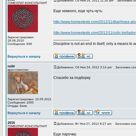
Добавлено: Сб Ноя 24, 2012 11:30 am
Заголовок со
ГОМЕОПАТ-КОНСУЛЬТАНТ
Еще немного, еще чуть-чуть:
http://www.homeotexts.com/2012/11/diarrhoea-alo
http://www.homeotexts.com/2012/11/colic-bellado
Зарегистрирован:
_________________
28.06.2010
Discipline is not an end in itself, only a means to 
Сообщения: 838
Вернуться к началу
roilir
Добавлено: Сб Ноя 24, 2012 3:14 pm
Заголовок соо
врач-гомеопат
Спасибо за подборку.
Зарегистрирован: 10.05.2011
Сообщения: 1000
Откуда: Киев
Вернуться к началу
2015
Добавлено: Вт Ноя 27, 2012 8:27 am
Заголовок соо
ГОМЕОПАТ-КОНСУЛЬТАНТ
Еще парочка: