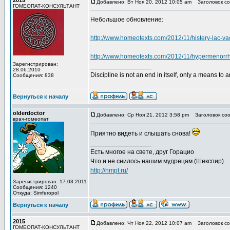
2015
Добавлено: Вт Ноя 20, 2012 10:05 am
Заголовок со
ГОМЕОПАТ-КОНСУЛЬТАНТ
Небольшое обновление:
http://www.homeotexts.com/2012/11/histery-lac-v
http://www.homeotexts.com/2012/11/hypermenorr
Зарегистрирован:
_________________
28.06.2010
Discipline is not an end in itself, only a means to 
Сообщения: 838
Вернуться к началу
olderdoctor
Добавлено: Ср Ноя 21, 2012 3:58 pm
Заголовок соо
врач-гомеопат
Приятно видеть и слышать снова!
_________________
Есть многое на свете, друг Горацио
Что и не снилось нашим мудрецам.(Шекспир)
http://hmpt.ru/
Зарегистрирован: 17.03.2011
Сообщения: 1240
Откуда: Simferopol
Вернуться к началу
2015
Добавлено: Чт Ноя 22, 2012 10:07 am
Заголовок со
ГОМЕОПАТ-КОНСУЛЬТАНТ