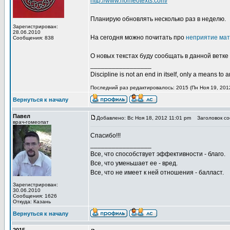
http://www.homeotexts.com/
Планирую обновлять несколько раз в неделю.
Зарегистрирован:
28.06.2010
На сегодня можно почитать про
неприятие мат
Сообщения: 838
О новых текстах буду сообщать в данной ветке
_________________
Discipline is not an end in itself, only a means to 
Последний раз редактировалось: 2015 (Пн Ноя 19, 2012
Вернуться к началу
Павел
Добавлено: Вс Ноя 18, 2012 11:01 pm
Заголовок со
врач-гомеопат
Спасибо!!!
_________________
Все, что способствует эффективности - благо.
Все, что уменьшает ее - вред.
Все, что не имеет к ней отношения - балласт.
Зарегистрирован:
30.06.2010
Сообщения: 1626
Откуда: Казань
Вернуться к началу