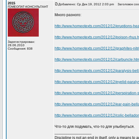
2015
Добавлено: Ср Дек 19, 2012 2:03 pm
Заголовок соо
ГОМЕОПАТ-КОНСУЛЬТАНТ
Много разного:
http://www.homeotexts.com/2012/12/eruptions-he
http://www.homeotexts.com/2012/12/poison-rhus.h
Зарегистрирован:
28.06.2010
http://www.homeotexts.com/2012/12/graphites-nitri
Сообщения: 838
http://www.homeotexts.com/2012/12/carbuncle.ht
http://www.homeotexts.com/2012/12/paralysis-bel
http://www.homeotexts.com/2012/12/eyelid-paralys
http://www.homeotexts.com/2012/12/perspiration-s
http://www.homeotexts.com/2012/12/ear-pain-bel
http://www.homeotexts.com/2012/12/colic-bellado
Что-то для подумать, что-то для улыбнуться.
_________________
Discipline is not an end in itself, only a means to 