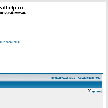
lhelp.ru
тической помощи.
чные сообщения
Предыдущая тема
::
Следующая тема