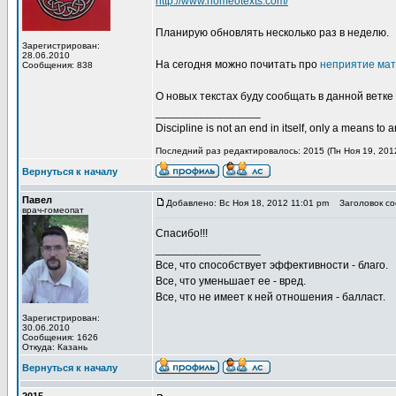
http://www.homeotexts.com/
Планирую обновлять несколько раз в неделю.
Зарегистрирован:
28.06.2010
На сегодня можно почитать про
неприятие мат
Сообщения: 838
О новых текстах буду сообщать в данной ветке
_________________
Discipline is not an end in itself, only a means to 
Последний раз редактировалось: 2015 (Пн Ноя 19, 2012
Вернуться к началу
Павел
Добавлено: Вс Ноя 18, 2012 11:01 pm
Заголовок со
врач-гомеопат
Спасибо!!!
_________________
Все, что способствует эффективности - благо.
Все, что уменьшает ее - вред.
Все, что не имеет к ней отношения - балласт.
Зарегистрирован:
30.06.2010
Сообщения: 1626
Откуда: Казань
Вернуться к началу