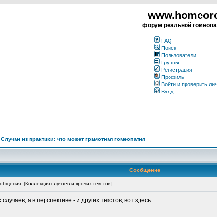
www.homeorea
форум реальной гомеопа
FAQ
Поиск
Пользователи
Группы
Регистрация
Профиль
Войти и проверить ли
Вход
>
Случаи из практики: что может грамотная гомеопатия
Сообщение
бщения: [Коллекция случаев и прочих текстов]
учаев, а в перспективе - и других текстов, вот здесь: