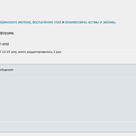
еринского молока
,
воспаление глаз
и
взаимосвязь астмы и экземы
.
 форума.
an end.
 12:15 pm), всего редактировалось 1 раз
общения: