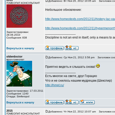
2015
Добавлено: Вт Ноя 20, 2012 10:05 am
Заголовок со
ГОМЕОПАТ-КОНСУЛЬТАНТ
Небольшое обновление:
http://www.homeotexts.com/2012/11/histery-lac-v
http://www.homeotexts.com/2012/11/hypermenorr
Зарегистрирован:
_________________
28.06.2010
Discipline is not an end in itself, only a means to 
Сообщения: 838
Вернуться к началу
olderdoctor
Добавлено: Ср Ноя 21, 2012 3:58 pm
Заголовок соо
врач-гомеопат
Приятно видеть и слышать снова!
_________________
Есть многое на свете, друг Горацио
Что и не снилось нашим мудрецам.(Шекспир)
http://hmpt.ru/
Зарегистрирован: 17.03.2011
Сообщения: 1240
Откуда: Simferopol
Вернуться к началу
2015
Добавлено: Чт Ноя 22, 2012 10:07 am
Заголовок со
ГОМЕОПАТ-КОНСУЛЬТАНТ