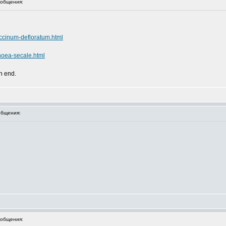
общения:
accinum-defloratum.html
hoea-secale.html
an end.
бщения:
общения: