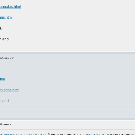
annabis.html
pis.html
я.
an end.
общения:
tml
tolacca.html
an end.
бщения:
про
воспаление яичника
и небольшая заметка о
сухости во рту
как симптоме д