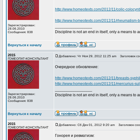
http://www.homeotexts.com/2012/11/colic-colocynt
http://www.homeotexts.com/2012/11/rheumatism-b
Зарегистрирован:
_________________
28.06.2010
Discipline is not an end in itself, only a means to 
Сообщения: 838
Вернуться к началу
2015
Добавлено: Чт Ноя 29, 2012 11:25 am
Заголовок со
ГОМЕОПАТ-КОНСУЛЬТАНТ
Очередное обновление:
http://www.homeotexts.com/2012/11/breasts-syphi
http://www.homeotexts.com/2012/11/mercurius-su
_________________
Зарегистрирован:
Discipline is not an end in itself, only a means to 
28.06.2010
Сообщения: 838
Вернуться к началу
2015
Добавлено: Сб Дек 01, 2012 9:20 am
Заголовок соо
ГОМЕОПАТ-КОНСУЛЬТАНТ
Гонорея и ревматизм: