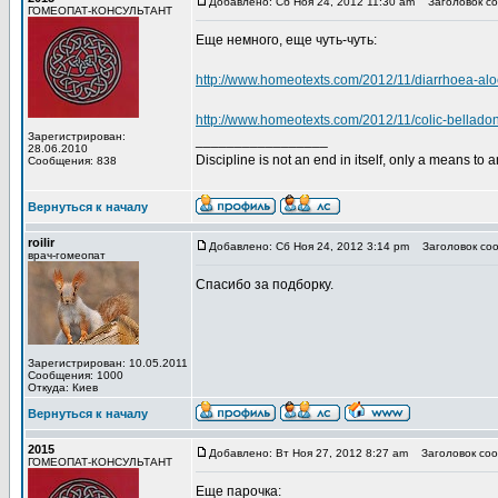
Добавлено: Сб Ноя 24, 2012 11:30 am
Заголовок со
ГОМЕОПАТ-КОНСУЛЬТАНТ
Еще немного, еще чуть-чуть:
http://www.homeotexts.com/2012/11/diarrhoea-alo
http://www.homeotexts.com/2012/11/colic-bellado
Зарегистрирован:
_________________
28.06.2010
Discipline is not an end in itself, only a means to 
Сообщения: 838
Вернуться к началу
roilir
Добавлено: Сб Ноя 24, 2012 3:14 pm
Заголовок соо
врач-гомеопат
Спасибо за подборку.
Зарегистрирован: 10.05.2011
Сообщения: 1000
Откуда: Киев
Вернуться к началу
2015
Добавлено: Вт Ноя 27, 2012 8:27 am
Заголовок соо
ГОМЕОПАТ-КОНСУЛЬТАНТ
Еще парочка: