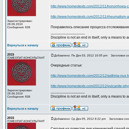
http://www.homeotexts.com/2012/11/honorrhoea-c
http://www.homeotexts.com/2012/11/rheumatism-a
Зарегистрирован:
28.06.2010
Понравилось описание процесса отслеживани
Сообщения: 838
_________________
Discipline is not an end in itself, only a means to 
Вернуться к началу
2015
Добавлено: Пн Дек 03, 2012 10:05 pm
Заголовок со
ГОМЕОПАТ-КОНСУЛЬТАНТ
Очередные статьи:
http://www.homeotexts.com/2012/12/asthma-nux.h
http://www.homeotexts.com/2012/12/vulcanite-phy
Зарегистрирован:
_________________
28.06.2010
Discipline is not an end in itself, only a means to 
Сообщения: 838
Вернуться к началу
2015
Добавлено: Ср Дек 05, 2012 8:22 pm
Заголовок соо
ГОМЕОПАТ-КОНСУЛЬТАНТ
Сегодня на повестке дня клинический случай 