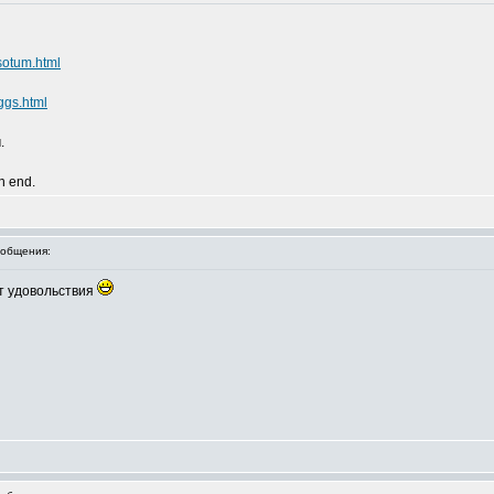
sotum.html
ggs.html
.
an end.
общения:
от удовольствия