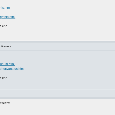
his.html
ryonia.html
an end.
общения:
llinum.html
lphocyanatus.html
an end.
бщения: