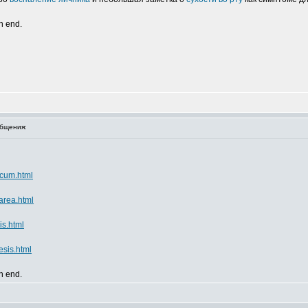
an end.
бщения:
icum.html
area.html
is.html
sis.html
an end.