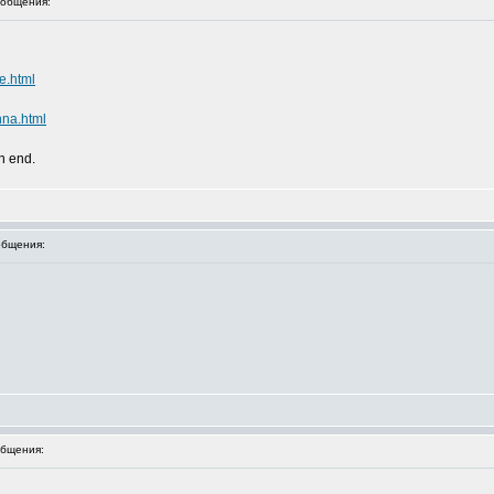
общения:
e.html
nna.html
an end.
бщения:
бщения: