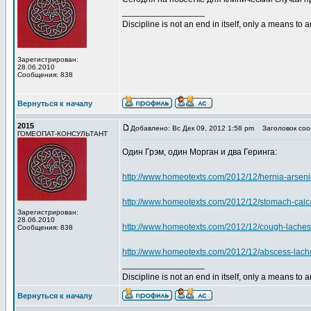
_________________
Discipline is not an end in itself, only a means to 
Зарегистрирован:
28.06.2010
Сообщения: 838
Вернуться к началу
2015
Добавлено: Вс Дек 09, 2012 1:58 pm
Заголовок соо
ГОМЕОПАТ-КОНСУЛЬТАНТ
Один Грэм, один Морган и два Геринга:
http://www.homeotexts.com/2012/12/hernia-arsen
http://www.homeotexts.com/2012/12/stomach-calc
Зарегистрирован:
28.06.2010
http://www.homeotexts.com/2012/12/cough-laches
Сообщения: 838
http://www.homeotexts.com/2012/12/abscess-lache
_________________
Discipline is not an end in itself, only a means to 
Вернуться к началу