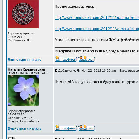
Продолжаем разговор.
http://www.homeotexts.com/2012/11/eczema-kreo
http://www.homeotexts.com/2012/11/worse-after-e
Зарегистрирован:
28.06.2010
Можно растаскивать по своим ЖЖ и фейсбукам
Сообщения: 838
_________________
Discipline is not an end in itself, only a means to 
Вернуться к началу
Наталья Калиновская
Добавлено: Чт Ноя 22, 2012 10:25 am
Заголовок со
ГОМЕОПАТ-КОНСУЛЬТАНТ
Ням-ням! Утащу в логово и буду чавкать, урча 
Зарегистрирован:
01.04.2010
Сообщения: 1259
Откуда: Новосибирск
Вернуться к началу
2015