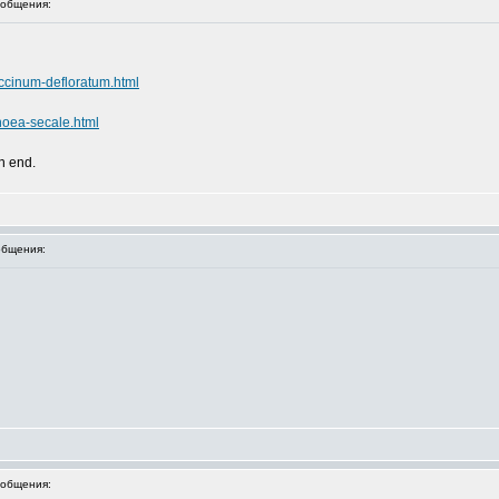
общения:
accinum-defloratum.html
hoea-secale.html
an end.
бщения:
общения: