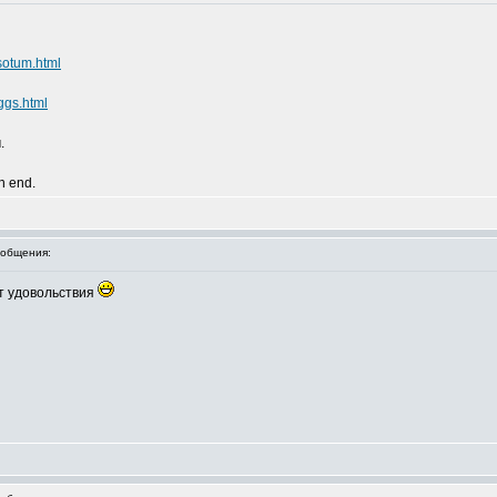
sotum.html
ggs.html
.
an end.
общения:
от удовольствия