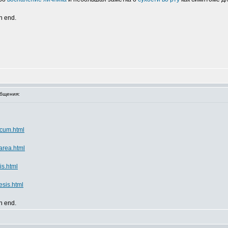
an end.
бщения:
icum.html
area.html
is.html
sis.html
an end.