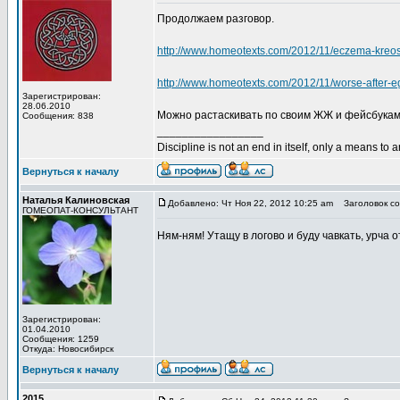
Продолжаем разговор.
http://www.homeotexts.com/2012/11/eczema-kreo
http://www.homeotexts.com/2012/11/worse-after-e
Зарегистрирован:
28.06.2010
Можно растаскивать по своим ЖЖ и фейсбукам
Сообщения: 838
_________________
Discipline is not an end in itself, only a means to 
Вернуться к началу
Наталья Калиновская
Добавлено: Чт Ноя 22, 2012 10:25 am
Заголовок со
ГОМЕОПАТ-КОНСУЛЬТАНТ
Ням-ням! Утащу в логово и буду чавкать, урча 
Зарегистрирован:
01.04.2010
Сообщения: 1259
Откуда: Новосибирск
Вернуться к началу
2015