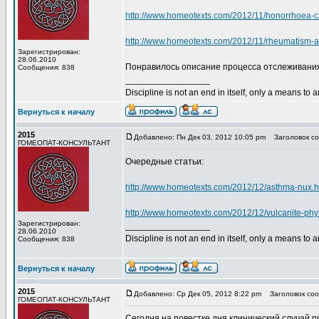
http://www.homeotexts.com/2012/11/honorrhoea-c
http://www.homeotexts.com/2012/11/rheumatism-a
Зарегистрирован:
28.06.2010
Понравилось описание процесса отслеживани
Сообщения: 838
_________________
Discipline is not an end in itself, only a means to 
Вернуться к началу
2015
Добавлено: Пн Дек 03, 2012 10:05 pm
Заголовок со
ГОМЕОПАТ-КОНСУЛЬТАНТ
Очередные статьи:
http://www.homeotexts.com/2012/12/asthma-nux.h
http://www.homeotexts.com/2012/12/vulcanite-phy
Зарегистрирован:
_________________
28.06.2010
Discipline is not an end in itself, only a means to 
Сообщения: 838
Вернуться к началу
2015
Добавлено: Ср Дек 05, 2012 8:22 pm
Заголовок соо
ГОМЕОПАТ-КОНСУЛЬТАНТ
Сегодня на повестке дня клинический случай 