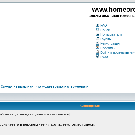
www.homeorea
форум реальной гомеопа
FAQ
Поиск
Пользователи
Группы
Регистрация
Профиль
Войти и проверить ли
Вход
>
Случаи из практики: что может грамотная гомеопатия
Сообщение
бщения: [Коллекция случаев и прочих текстов]
учаев, а в перспективе - и других текстов, вот здесь: