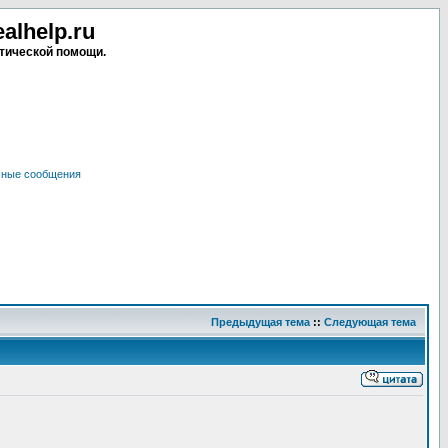
lhelp.ru
тической помощи.
чные сообщения
Предыдущая тема
::
Следующая тема