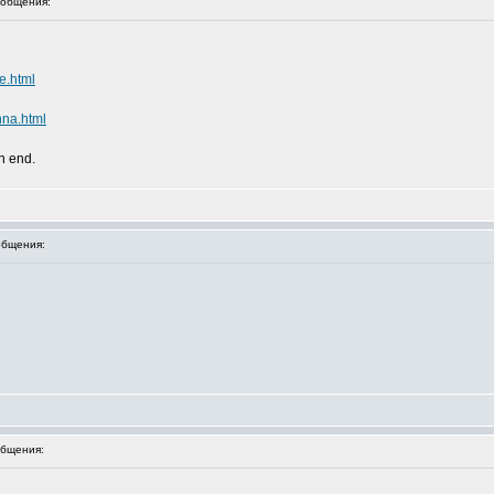
общения:
e.html
nna.html
an end.
бщения:
бщения: