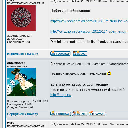
2015
Добавлено: Вт Ноя 20, 2012 10:05 am
Заголовок со
ГОМЕОПАТ-КОНСУЛЬТАНТ
Небольшое обновление:
http://www.homeotexts.com/2012/11/histery-lac-v
http://www.homeotexts.com/2012/11/hypermenorr
Зарегистрирован:
_________________
28.06.2010
Discipline is not an end in itself, only a means to 
Сообщения: 838
Вернуться к началу
olderdoctor
Добавлено: Ср Ноя 21, 2012 3:58 pm
Заголовок соо
врач-гомеопат
Приятно видеть и слышать снова!
_________________
Есть многое на свете, друг Горацио
Что и не снилось нашим мудрецам.(Шекспир)
http://hmpt.ru/
Зарегистрирован: 17.03.2011
Сообщения: 1240
Откуда: Simferopol
Вернуться к началу
2015
Добавлено: Чт Ноя 22, 2012 10:07 am
Заголовок со
ГОМЕОПАТ-КОНСУЛЬТАНТ