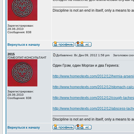
_________________
Discipline is not an end in itself, only a means to 
Зарегистрирован:
28.06.2010
Сообщения: 838
Вернуться к началу
2015
Добавлено: Вс Дек 09, 2012 1:58 pm
Заголовок соо
ГОМЕОПАТ-КОНСУЛЬТАНТ
Один Грэм, один Морган и два Геринга:
http://www.homeotexts.com/2012/12/hernia-arsen
http://www.homeotexts.com/2012/12/stomach-calc
Зарегистрирован:
28.06.2010
http://www.homeotexts.com/2012/12/cough-laches
Сообщения: 838
http://www.homeotexts.com/2012/12/abscess-lache
_________________
Discipline is not an end in itself, only a means to 
Вернуться к началу