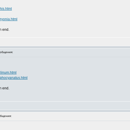
his.html
ryonia.html
an end.
общения:
llinum.html
lphocyanatus.html
an end.
бщения: