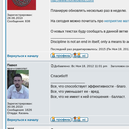
http://www.homeotexts.com/
Планирую обновлять несколько раз в неделю.
Зарегистрирован:
28.06.2010
На сегодня можно почитать про
неприятие мат
Сообщения: 838
О новых текстах буду сообщать в данной ветке
_________________
Discipline is not an end in itself, only a means to 
Последний раз редактировалось: 2015 (Пн Ноя 19, 2012
Вернуться к началу
Павел
Добавлено: Вс Ноя 18, 2012 11:01 pm
Заголовок со
врач-гомеопат
Спасибо!!!
_________________
Все, что способствует эффективности - благо.
Все, что уменьшает ее - вред.
Все, что не имеет к ней отношения - балласт.
Зарегистрирован:
30.06.2010
Сообщения: 1626
Откуда: Казань
Вернуться к началу