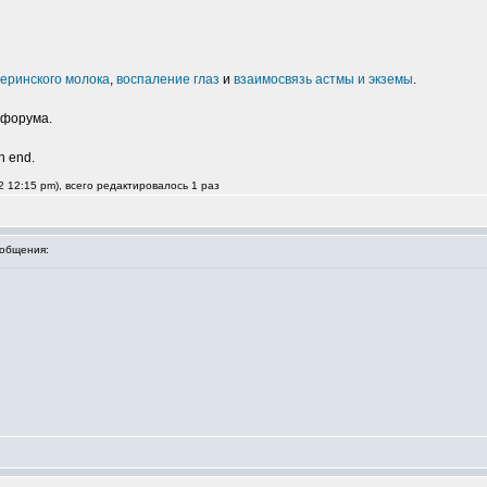
еринского молока
,
воспаление глаз
и
взаимосвязь астмы и экземы
.
 форума.
an end.
 12:15 pm), всего редактировалось 1 раз
общения: