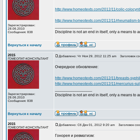
http://www.homeotexts.com/2012/11/colic-colocynt
http://www.homeotexts.com/2012/11/rheumatism-b
Зарегистрирован:
_________________
28.06.2010
Discipline is not an end in itself, only a means to 
Сообщения: 838
Вернуться к началу
2015
Добавлено: Чт Ноя 29, 2012 11:25 am
Заголовок со
ГОМЕОПАТ-КОНСУЛЬТАНТ
Очередное обновление:
http://www.homeotexts.com/2012/11/breasts-syphi
http://www.homeotexts.com/2012/11/mercurius-su
_________________
Зарегистрирован:
Discipline is not an end in itself, only a means to 
28.06.2010
Сообщения: 838
Вернуться к началу
2015
Добавлено: Сб Дек 01, 2012 9:20 am
Заголовок соо
ГОМЕОПАТ-КОНСУЛЬТАНТ
Гонорея и ревматизм: