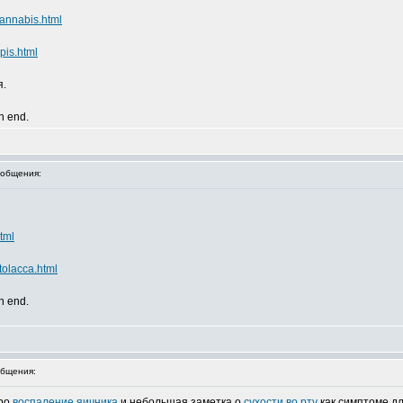
annabis.html
pis.html
я.
an end.
общения:
tml
tolacca.html
an end.
бщения:
про
воспаление яичника
и небольшая заметка о
сухости во рту
как симптоме д