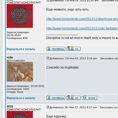
Добавлено: Сб Ноя 24, 2012 11:30 am
Заголовок со
ГОМЕОПАТ-КОНСУЛЬТАНТ
Еще немного, еще чуть-чуть:
http://www.homeotexts.com/2012/11/diarrhoea-alo
http://www.homeotexts.com/2012/11/colic-bellado
Зарегистрирован:
_________________
28.06.2010
Discipline is not an end in itself, only a means to 
Сообщения: 838
Вернуться к началу
roilir
Добавлено: Сб Ноя 24, 2012 3:14 pm
Заголовок соо
врач-гомеопат
Спасибо за подборку.
Зарегистрирован: 10.05.2011
Сообщения: 1000
Откуда: Киев
Вернуться к началу
2015
Добавлено: Вт Ноя 27, 2012 8:27 am
Заголовок соо
ГОМЕОПАТ-КОНСУЛЬТАНТ
Еще парочка: