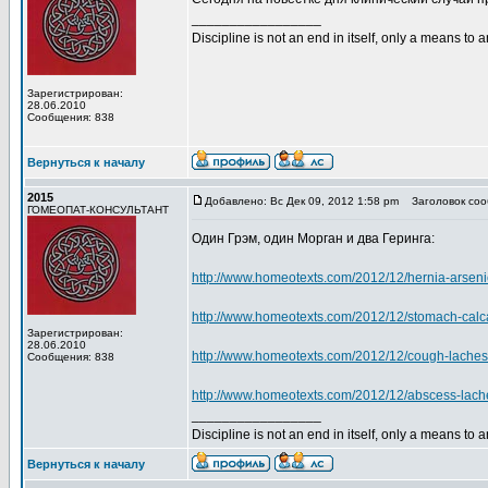
_________________
Discipline is not an end in itself, only a means to 
Зарегистрирован:
28.06.2010
Сообщения: 838
Вернуться к началу
2015
Добавлено: Вс Дек 09, 2012 1:58 pm
Заголовок соо
ГОМЕОПАТ-КОНСУЛЬТАНТ
Один Грэм, один Морган и два Геринга:
http://www.homeotexts.com/2012/12/hernia-arsen
http://www.homeotexts.com/2012/12/stomach-calc
Зарегистрирован:
28.06.2010
http://www.homeotexts.com/2012/12/cough-laches
Сообщения: 838
http://www.homeotexts.com/2012/12/abscess-lache
_________________
Discipline is not an end in itself, only a means to 
Вернуться к началу