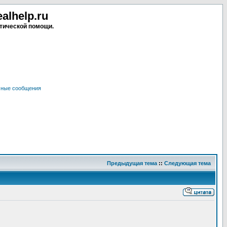
lhelp.ru
тической помощи.
чные сообщения
Предыдущая тема
::
Следующая тема