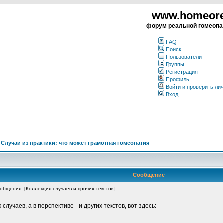
www.homeorea
форум реальной гомеопа
FAQ
Поиск
Пользователи
Группы
Регистрация
Профиль
Войти и проверить ли
Вход
>
Случаи из практики: что может грамотная гомеопатия
Сообщение
бщения: [Коллекция случаев и прочих текстов]
учаев, а в перспективе - и других текстов, вот здесь: