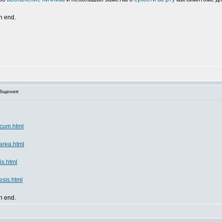
an end.
бщения:
icum.html
area.html
is.html
sis.html
an end.