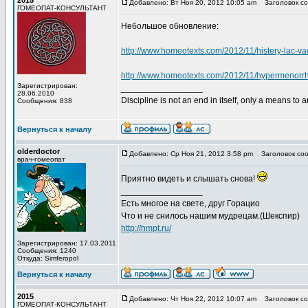
2015
Добавлено: Вт Ноя 20, 2012 10:05 am
Заголовок со
ГОМЕОПАТ-КОНСУЛЬТАНТ
Небольшое обновление:
http://www.homeotexts.com/2012/11/histery-lac-v
http://www.homeotexts.com/2012/11/hypermenorr
Зарегистрирован:
_________________
28.06.2010
Discipline is not an end in itself, only a means to 
Сообщения: 838
Вернуться к началу
olderdoctor
Добавлено: Ср Ноя 21, 2012 3:58 pm
Заголовок соо
врач-гомеопат
Приятно видеть и слышать снова!
_________________
Есть многое на свете, друг Горацио
Что и не снилось нашим мудрецам.(Шекспир)
http://hmpt.ru/
Зарегистрирован: 17.03.2011
Сообщения: 1240
Откуда: Simferopol
Вернуться к началу
2015
Добавлено: Чт Ноя 22, 2012 10:07 am
Заголовок со
ГОМЕОПАТ-КОНСУЛЬТАНТ