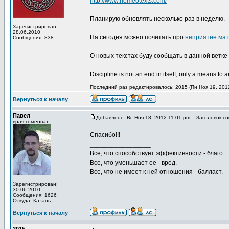
http://www.homeotexts.com/
Планирую обновлять несколько раз в неделю.
Зарегистрирован:
28.06.2010
На сегодня можно почитать про
неприятие мат
Сообщения: 838
О новых текстах буду сообщать в данной ветке
_________________
Discipline is not an end in itself, only a means to 
Последний раз редактировалось: 2015 (Пн Ноя 19, 2012
Вернуться к началу
Павел
Добавлено: Вс Ноя 18, 2012 11:01 pm
Заголовок со
врач-гомеопат
Спасибо!!!
_________________
Все, что способствует эффективности - благо.
Все, что уменьшает ее - вред.
Все, что не имеет к ней отношения - балласт.
Зарегистрирован:
30.06.2010
Сообщения: 1626
Откуда: Казань
Вернуться к началу