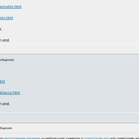
annabis.html
pis.html
я.
an end.
общения:
tml
tolacca.html
an end.
бщения:
про
воспаление яичника
и небольшая заметка о
сухости во рту
как симптоме д