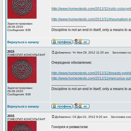
http://www.homeotexts.com/2012/11/colic-colocynt
http://www.homeotexts.com/2012/11/rheumatism-b
Зарегистрирован:
_________________
28.06.2010
Discipline is not an end in itself, only a means to 
Сообщения: 838
Вернуться к началу
2015
Добавлено: Чт Ноя 29, 2012 11:25 am
Заголовок со
ГОМЕОПАТ-КОНСУЛЬТАНТ
Очередное обновление:
http://www.homeotexts.com/2012/11/breasts-syphi
http://www.homeotexts.com/2012/11/mercurius-su
_________________
Зарегистрирован:
Discipline is not an end in itself, only a means to 
28.06.2010
Сообщения: 838
Вернуться к началу
2015
Добавлено: Сб Дек 01, 2012 9:20 am
Заголовок соо
ГОМЕОПАТ-КОНСУЛЬТАНТ
Гонорея и ревматизм: