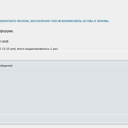
еринского молока
,
воспаление глаз
и
взаимосвязь астмы и экземы
.
 форума.
an end.
 12:15 pm), всего редактировалось 1 раз
общения: