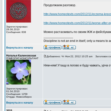
Продолжаем разговор.
http://www.homeotexts.com/2012/11/eczema-kreo
http://www.homeotexts.com/2012/11/worse-after-e
Зарегистрирован:
28.06.2010
Можно растаскивать по своим ЖЖ и фейсбукам
Сообщения: 838
_________________
Discipline is not an end in itself, only a means to 
Вернуться к началу
Наталья Калиновская
Добавлено: Чт Ноя 22, 2012 10:25 am
Заголовок со
ГОМЕОПАТ-КОНСУЛЬТАНТ
Ням-ням! Утащу в логово и буду чавкать, урча 
Зарегистрирован:
01.04.2010
Сообщения: 1259
Откуда: Новосибирск
Вернуться к началу
2015