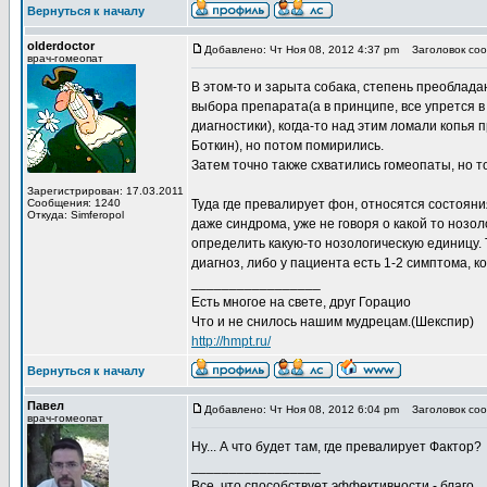
Вернуться к началу
olderdoctor
Добавлено: Чт Ноя 08, 2012 4:37 pm
Заголовок соо
врач-гомеопат
В этом-то и зарыта собака, степень преоблад
выбора препарата(а в принципе, все упрется в
диагностики), когда-то над этим ломали копья
Боткин), но потом помирились.
Затем точно также схватились гомеопаты, но т
Зарегистрирован: 17.03.2011
Сообщения: 1240
Туда где превалирует фон, относятся состояни
Откуда: Simferopol
даже синдрома, уже не говоря о какой то нозо
определить какую-то нозологическую единицу. Т
диагноз, либо у пациента есть 1-2 симптома, 
_________________
Есть многое на свете, друг Горацио
Что и не снилось нашим мудрецам.(Шекспир)
http://hmpt.ru/
Вернуться к началу
Павел
Добавлено: Чт Ноя 08, 2012 6:04 pm
Заголовок соо
врач-гомеопат
Ну... А что будет там, где превалирует Фактор?
_________________
Все, что способствует эффективности - благо.