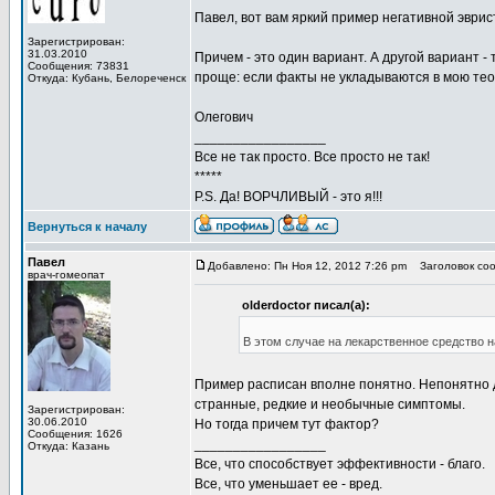
Павел, вот вам яркий пример негативной эврис
Зарегистрирован:
31.03.2010
Причем - это один вариант. А другой вариант -
Сообщения: 73831
проще: если факты не укладываются в мою тео
Откуда: Кубань, Белореченск
Олегович
_________________
Все не так просто. Все просто не так!
*****
P.S. Да! ВОРЧЛИВЫЙ - это я!!!
Вернуться к началу
Павел
Добавлено: Пн Ноя 12, 2012 7:26 pm
Заголовок соо
врач-гомеопат
olderdoctor писал(а):
В этом случае на лекарственное средство 
Пример расписан вполне понятно. Непонятно 
странные, редкие и необычные симптомы.
Зарегистрирован:
30.06.2010
Но тогда причем тут фактор?
Сообщения: 1626
_________________
Откуда: Казань
Все, что способствует эффективности - благо.
Все, что уменьшает ее - вред.