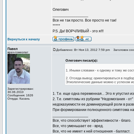
Олегович
_________________
Все не так просто. Все просто не так!
*****
P.S. Да! ВОРЧЛИВЫЙ - это я!!!
Вернуться к началу
Павел
Добавлено: Вт Ноя 13, 2012 7:59 pm
Заголовок соо
врач-гомеопат
Олегович писал(а):
1. Иными словами - к одному и тому же сос
2. Отсюда вывод: ориентироваться в подбор
Этиологические данные можно с успехом ис
Зарегистрирован:
30.06.2010
1. Т.е. еще одна переменная... Это я упустил из
Сообщения: 1626
Откуда: Казань
2. Т.е. симптомы из рубрики "Недомогания - о
недоказуемости ее доминирующей роли в разв
При формировании полноценного симптома на 
_________________
Все, что способствует эффективности - благо.
Все, что уменьшает ее - вред.
Все, что не имеет к ней отношения - балласт.