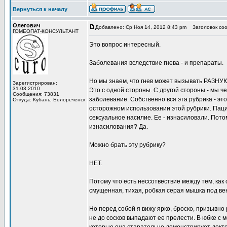
Вернуться к началу
Олегович
Добавлено: Ср Ноя 14, 2012 8:43 pm
Заголовок соо
ГОМЕОПАТ-КОНСУЛЬТАНТ
Это вопрос интересный.
Заболевания вследствие гнева - и препараты.
Но мы знаем, что гнев может вызывать РАЗНУЮ
Зарегистрирован:
31.03.2010
Это с одной стороны. С другой стороны - мы ч
Сообщения: 73831
заболевание. Собственно вся эта рубрика - э
Откуда: Кубань, Белореченск
осторожном использовании этой рубрики. Паци
сексуальное насилие. Ее - изнасиловали. Пот
изнасилования? Да.
Можно брать эту рубрику?
НЕТ.
Потому что есть нессотвествие между тем, как 
смущенная, тихая, робкая серая мышка под вен
Но перед собой я вижу ярко, броско, призывно
не до сосков выпадают ее прелести. В юбке с м