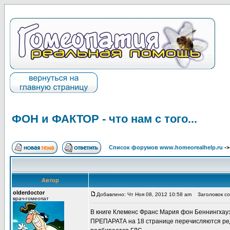
ФОН и ФАКТОР - что нам с того...
Список форумов www.homeorealhelp.ru
-
Автор
olderdoctor
Добавлено: Чт Ноя 08, 2012 10:58 am
Заголовок соо
врач-гомеопат
В книге Клеменс Франс Мария фон Беннин
ПРЕПАРАТА на 18 странице перечисляются ред