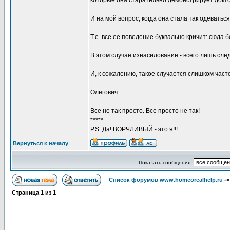
которые она старательно демонстрирует докто
И на мой вопрос, когда она стала так одеваться
Т.е. все ее поведение буквально кричит: сюда б
В этом случае изнасилование - всего лишь след
И, к сожалению, такое случается слишком часто
Олегович
_________________
Все не так просто. Все просто не так!
*****
P.S. Да! ВОРЧЛИВЫЙ - это я!!!
Вернуться к началу
Показать сообщения:
Список форумов www.homeorealhelp.ru
-
Страница
1
из
1