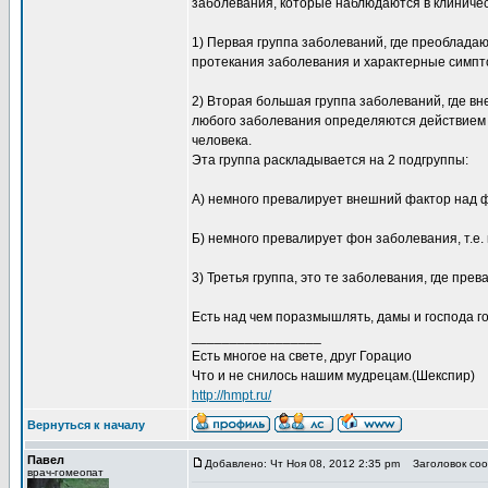
заболевания, которые наблюдаются в клиниче
1) Первая группа заболеваний, где преоблада
протекания заболевания и характерные симпт
2) Вторая большая группа заболеваний, где в
любого заболевания определяются действием в
человека.
Эта группа раскладывается на 2 подгруппы:
А) немного превалирует внешний фактор над 
Б) немного превалирует фон заболевания, т.е.
3) Третья группа, это те заболевания, где пре
Есть над чем поразмышлять, дамы и господа го
_________________
Есть многое на свете, друг Горацио
Что и не снилось нашим мудрецам.(Шекспир)
http://hmpt.ru/
Вернуться к началу
Павел
Добавлено: Чт Ноя 08, 2012 2:35 pm
Заголовок сооб
врач-гомеопат