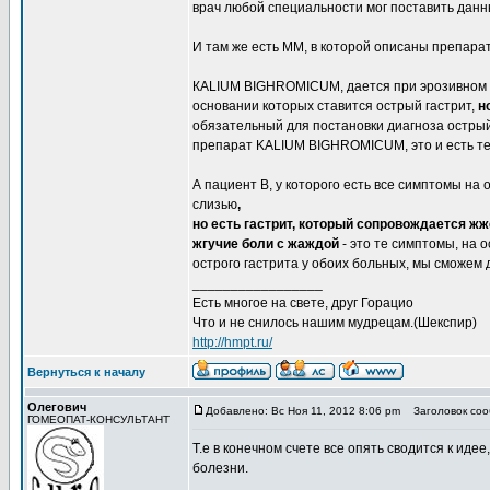
врач любой специальности мог поставить данн
И там же есть ММ, в которой описаны препарат
КALIUM BIGHROMICUM, дается при эрозивном га
основании которых ставится острый гастрит,
н
обязательный для постановки диагноза острый 
препарат KALIUM BIGHROMICUM, это и есть те
А пациент В, у которого есть все симптомы на 
слизью
,
но есть гастрит, который сопровождается 
жгучие боли с жаждой
- это те симптомы, на 
острого гастрита у обоих больных, мы сможем 
_________________
Есть многое на свете, друг Горацио
Что и не снилось нашим мудрецам.(Шекспир)
http://hmpt.ru/
Вернуться к началу
Олегович
Добавлено: Вс Ноя 11, 2012 8:06 pm
Заголовок соо
ГОМЕОПАТ-КОНСУЛЬТАНТ
Т.е в конечном счете все опять сводится к идее
болезни.