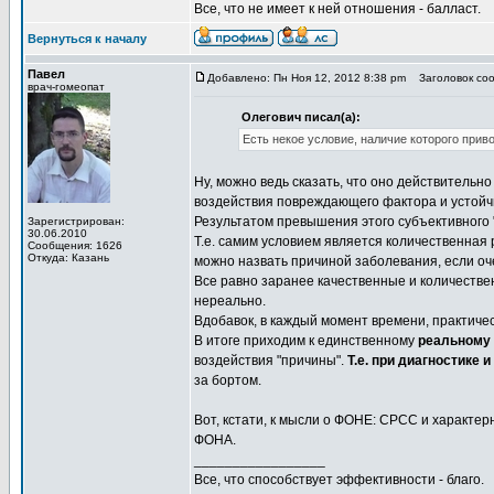
Все, что не имеет к ней отношения - балласт.
Вернуться к началу
Павел
Добавлено: Пн Ноя 12, 2012 8:38 pm
Заголовок соо
врач-гомеопат
Олегович писал(а):
Есть некое условие, наличие которого приво
Ну, можно ведь сказать, что оно действительно
воздействия повреждающего фактора и устойч
Результатом превышения этого субъективного "
Зарегистрирован:
30.06.2010
Т.е. самим условием является количественная 
Сообщения: 1626
Откуда: Казань
можно назвать причиной заболевания, если оч
Все равно заранее качественные и количестве
нереально.
Вдобавок, в каждый момент времени, практичес
В итоге приходим к единственному
реальному
воздействия "причины".
Т.е. при диагностике
за бортом.
Вот, кстати, к мысли о ФОНЕ: СРСС и характе
ФОНА.
_________________
Все, что способствует эффективности - благо.