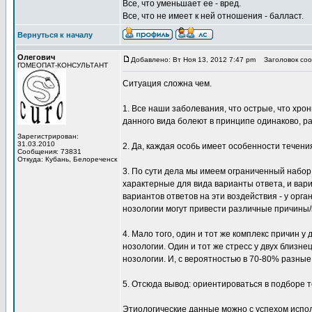
Все, что уменьшает ее - вред.
Все, что не имеет к ней отношения - балласт.
Вернуться к началу
Олегович
Добавлено: Вт Ноя 13, 2012 7:47 pm
Заголовок соо
ГОМЕОПАТ-КОНСУЛЬТАНТ
Ситуация сложна чем.
1. Все наши заболевания, что острые, что хр
данного вида болеют в принципе одинаково, р
Зарегистрирован:
31.03.2010
2. Да, каждая особь имеет особенности течения
Сообщения: 73831
Откуда: Кубань, Белореченск
3. По сути дела мы имеем ограниченный набор 
характерные для вида варианты ответа, и вар
вариантов ответов на эти воздействия - у орга
нозологии могут привести различные причины/
4. Мало того, один и тот же комплекс причин 
нозологии. Один и тот же стресс у двух близне
нозологии. И, с вероятностью в 70-80% разны
5. Отсюда вывод: ориентироваться в подборе 
Этиологические данные можно с успехом испол