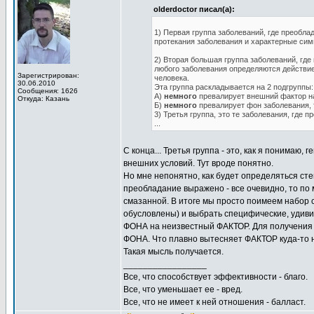
olderdoctor писал(а):
1) Первая группа заболеваний, где преобл
протекания заболевания и характерные си
2) Вторая большая группа заболеваний, где
любого заболевания определяются действие
Зарегистрирован:
человека.
30.06.2010
Эта группа раскладывается на 2 подгруппы:
Сообщения: 1626
А)
немного
превалирует внешний фактор н
Откуда: Казань
Б)
немного
превалирует фон заболевания, т
3) Третья группа, это те заболевания, где 
...
С конца... Третья группа - это, как я понима
внешних условий. Тут вроде понятно.
Но мне непонятно, как будет определяться ст
преобладание выражено - все очевидно, то по
смазанной. В итоге мы просто поимеем набор 
обусловлены) и выбрать специфические, удивит
ФОНА на неизвестный ФАКТОР. Для получения
ФОНА. Что плавно вытесняет ФАКТОР куда-то н
Такая мысль получается.
_________________
Все, что способствует эффективности - благо.
Все, что уменьшает ее - вред.
Все, что не имеет к ней отношения - балласт.