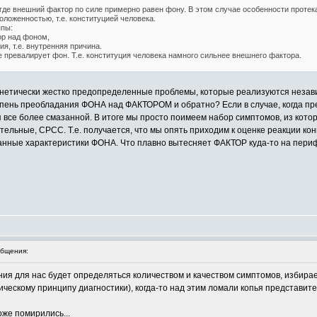
 где внешний фактор по силе примерно равен фону. В этом случае особенности проте
оложенностью, т.е. конституцией человека.
ппы:
р над фоном,
я, т.е. внутренняя причина.
где превалирует фон. Т.е. конституция человека намного сильнее внешнего фактора.
ю, генетически жестко предопределенные проблемы, которые реализуются незав
епень преобладания ФОНА над ФАКТОРОМ и обратно? Если в случае, когда пр
 все более смазанной. В итоге мы просто поимеем набор симптомов, из кото
тельные, СРСС. Т.е. получается, что мы опять приходим к оценке реакции к
нные характеристики ФОНА. Что плавно вытесняет ФАКТОР куда-то на перифе
бщения:
ния для нас будет определяться количеством и качеством симптомов, избира
ическому принципу диагностики), когда-то над этим ломали копья представит
оже помирились...