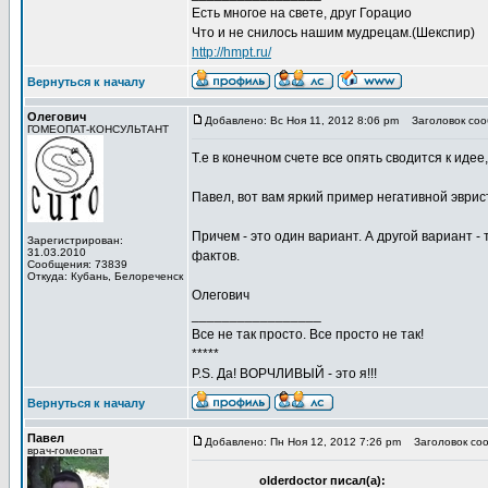
Есть многое на свете, друг Горацио
Что и не снилось нашим мудрецам.(Шекспир)
http://hmpt.ru/
Вернуться к началу
Олегович
Добавлено: Вс Ноя 11, 2012 8:06 pm
Заголовок соо
ГОМЕОПАТ-КОНСУЛЬТАНТ
Т.е в конечном счете все опять сводится к идее
Павел, вот вам яркий пример негативной эврис
Причем - это один вариант. А другой вариант 
Зарегистрирован:
31.03.2010
фактов.
Сообщения: 73839
Откуда: Кубань, Белореченск
Олегович
_________________
Все не так просто. Все просто не так!
*****
P.S. Да! ВОРЧЛИВЫЙ - это я!!!
Вернуться к началу
Павел
Добавлено: Пн Ноя 12, 2012 7:26 pm
Заголовок соо
врач-гомеопат
olderdoctor писал(а):