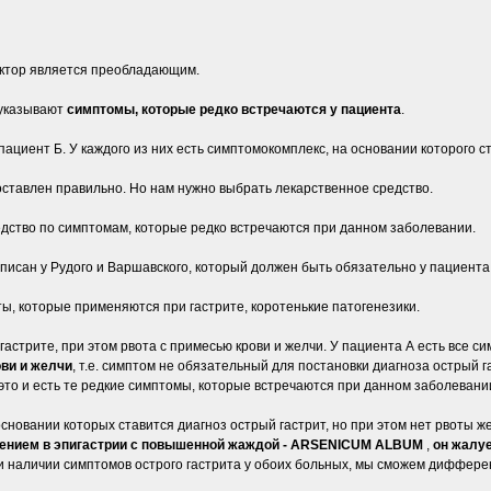
актор является преобладающим.
 указывают
симптомы, которые редко встречаются у пациента
.
пациент Б. У каждого из них есть симптомокомплекс, на основании которого с
оставлен правильно. Но нам нужно выбрать лекарственное средство.
дство по симптомам, которые редко встречаются при данном заболевании.
описан у Рудого и Варшавского, который должен быть обязательно у пациента
ы, которые применяются при гастрите, коротенькие патогенезики.
стрите, при этом рвота с примесью крови и желчи. У пациента А есть все си
ви и желчи
, т.е. симптом не обязательный для постановки диагноза острый г
о и есть те редкие симптомы, которые встречаются при данном заболевани
 основании которых ставится диагноз острый гастрит, но при этом нет рвоты ж
жжением в эпигастрии с повышенной жаждой - ARSENICUM ALBUM
,
он жалуе
ри наличии симптомов острого гастрита у обоих больных, мы сможем дифференц