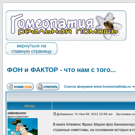
ФОН и ФАКТОР - что нам с того...
Список форумов www.homeorealhelp.ru
-
Автор
olderdoctor
Добавлено: Чт Ноя 08, 2012 10:58 am
Заголовок соо
врач-гомеопат
В книге Клеменс Франс Мария фон Беннинг
странные симптомы, на основании которых в 