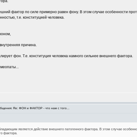
тора.
нешний фактор по силе примерно равен фону. В этом случае особенности пр
ностью, т.е. конституцией человека.
фоном,
 внутренняя причина.
валирует фон. Т.е. конституция человека намного сильнее внешнего фактора.
меопаты...
щения: Re: ФОН и ФАКТОР - что нам с того...
обладающим является действие внешнего патогенного фактора. В этом случае особен
о фактора.