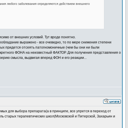
кания любого заболевания определяются действием внешнего
исимо от внешних условий. Тут вроде понятно.
еобладание выражено - все очевидно, то по мере снижения степени
рых придется отсеять патогномоничные (чем бы они ни были
онкретного ФОНА на неизвестный ФАКТОР. Для получения представления о
рию смысла, выдвигая вперед ФОН и его реакции...
емых для выбора препарата(а в принципе, все упрется в переход от
ель старых терапевтических школ(Московской и Питерской, Захарьин и