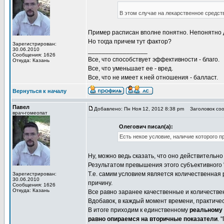
В этом случае на лекарственное средс
Пример расписан вполне понятно. Непонятно 
Но тогда причем тут фактор?
Зарегистрирован:
30.06.2010
_________________
Сообщения: 1626
Все, что способствует эффективности - благо.
Откуда: Казань
Все, что уменьшает ее - вред.
Все, что не имеет к ней отношения - балласт.
Вернуться к началу
Павел
Добавлено: Пн Ноя 12, 2012 8:38 pm
Заголовок соо
врач-гомеопат
Олегович писал(а):
Есть некое условие, наличие которого п
Ну, можно ведь сказать, что оно действительн
Результатом превышения этого субъективного "
Т.е. самим условием является количественная 
Зарегистрирован:
30.06.2010
причину.
Сообщения: 1626
Откуда: Казань
Все равно заранее качественные и количестве
Вдобавок, в каждый момент времени, практичес
В итоге приходим к единственному
реальному
равно опираемся на вторичные показатели
. 