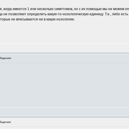
я, когда имеется 1 или несколько симптомов, но с их помощью мы не можем оп
а не позволяют определить какую-то нозологическую единицу. Т.е., либо есть
которые не вписываются ни в какую нозологию.
бщения:
бщения: