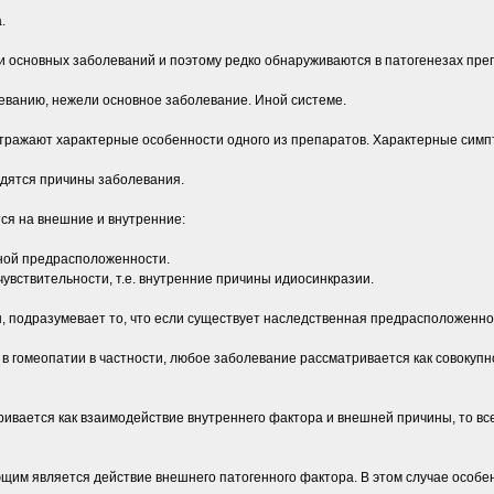
.
и основных заболеваний и поэтому редко обнаруживаются в патогенезах пре
еванию, нежели основное заболевание. Иной системе.
отражают характерные особенности одного из препаратов. Характерные симп
дятся причины заболевания.
ся на внешние и внутренние:
ной предрасположенности.
чувствительности, т.е. внутренние причины идиосинкразии.
подразумевает то, что если существует наследственная предрасположенност
, и в гомеопатии в частности, любое заболевание рассматривается как совоку
тривается как взаимодействие внутреннего фактора и внешней причины, то в
ающим является действие внешнего патогенного фактора. В этом случае осо