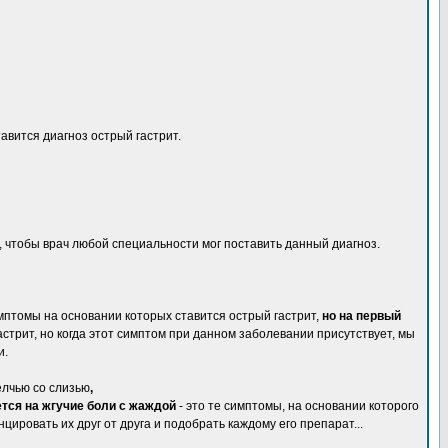
тавится диагноз острый гастрит.
, чтобы врач любой специальности мог поставить данный диагноз.
мптомы на основании которых ставится острый гастрит,
но на первый
астрит, но когда этот симптом при данном заболевании присутствует, мы
и.
елчью со слизью
,
тся на жгучие боли с жаждой
- это те симптомы, на основании которого
ировать их друг от друга и подобрать каждому его препарат...