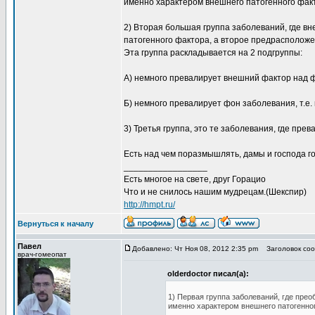
именно характером внешнего патогенного фак
2) Вторая большая группа заболеваний, где в
патогенного фактора, а второе предрасположен
Эта группа раскладывается на 2 подгруппы:
А) немного превалирует внешний фактор над 
Б) немного превалирует фон заболевания, т.е.
3) Третья группа, это те заболевания, где пре
Есть над чем поразмышлять, дамы и господа го
_________________
Есть многое на свете, друг Горацио
Что и не снилось нашим мудрецам.(Шекспир)
http://hmpt.ru/
Вернуться к началу
Павел
Добавлено: Чт Ноя 08, 2012 2:35 pm
Заголовок сооб
врач-гомеопат
olderdoctor писал(а):
1) Первая группа заболеваний, где пре
именно характером внешнего патогенног