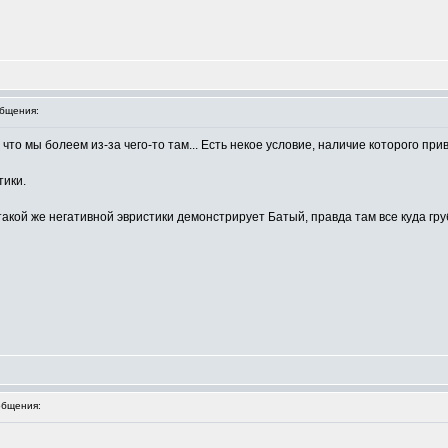
бщения:
, что мы болеем из-за чего-то там... Есть некое условие, наличие которого при
тики.
- такой же негативной эвристики демонстрирует Батый, правда там все куда г
бщения: