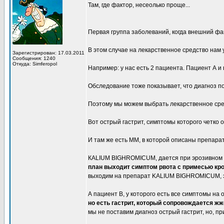
Там, где фактор, несеолько проще...
Первая группа заболеваний, когда внешний ф
В этом случае на лекарственное средство нам
Зарегистрирован: 17.03.2011
Сообщения: 1240
Откуда: Simferopol
Например: у нас есть 2 пациента. Пациент А и 
Обследование тоже показывает, что диагноз п
Поэтому мы можем выбрать лекарственное сре
Вот острый гастрит, симптомы которого четко 
И там же есть ММ, в которой описаны препарат
КALIUM BIGHROMICUM, дается при эрозивном га
план выходит симптом рвота с примесью кро
выходим на препарат KALIUM BIGHROMICUM, эт
А пациент В, у которого есть все симптомы на
но есть гастрит, который сопровождается 
мы не поставим диагноз острый гастрит, но, п
_________________