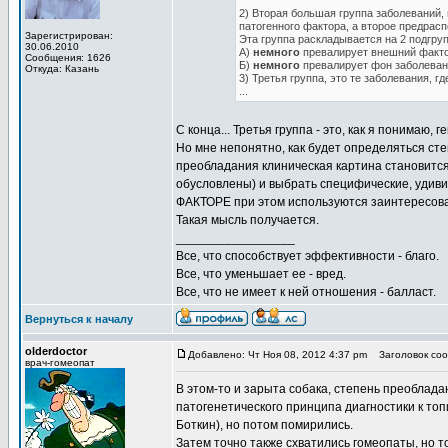
2) Вторая большая группа заболеваний,
патогенного фактора, а второе предрасп
Зарегистрирован:
Эта группа раскладывается на 2 подгру
30.06.2010
А)
немного
превалирует внешний факто
Сообщения: 1626
Б)
немного
превалирует фон заболевани
Откуда: Казань
3) Третья группа, это те заболевания, 
...
С конца... Третья группа - это, как я понима
Но мне непонятно, как будет определяться ст
преобладания клиническая картина становится
обусловлены) и выбрать специфические, удиви
ФАКТОРЕ при этом используются заинтересова
Такая мысль получается.
_________________
Все, что способствует эффективности - благо.
Все, что уменьшает ее - вред.
Все, что не имеет к ней отношения - балласт.
Вернуться к началу
olderdoctor
Добавлено: Чт Ноя 08, 2012 4:37 pm
Заголовок соо
врач-гомеопат
В этом-то и зарыта собака, степень преоблада
патогенетического принципа диагностики к топ
Боткин), но потом помирились.
Затем точно также схватились гомеопаты, но т