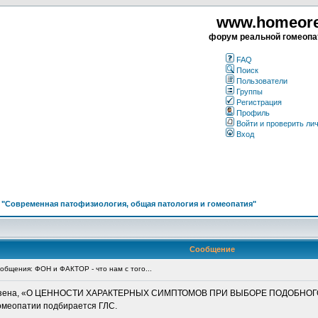
www.homeorea
форум реальной гомеопа
FAQ
Поиск
Пользователи
Группы
Регистрация
Профиль
Войти и проверить ли
Вход
>
"Современная патофизиология, общая патология и гомеопатия"
Сообщение
бщения: ФОН и ФАКТОР - что нам с того...
хаузена, «О ЦЕННОСТИ ХАРАКТЕРНЫХ СИМПТОМОВ ПРИ ВЫБОРЕ ПОДОБНОГО П
гомеопатии подбирается ГЛС.