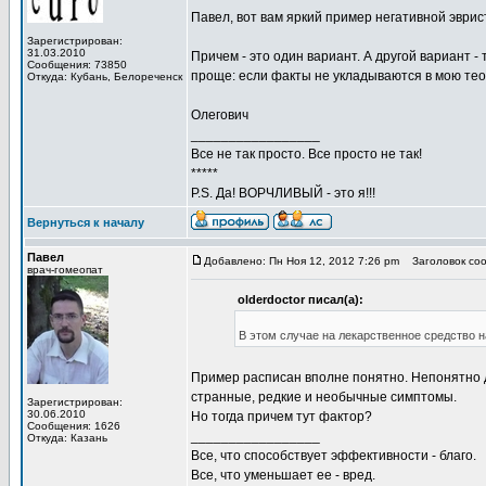
Павел, вот вам яркий пример негативной эврис
Зарегистрирован:
31.03.2010
Причем - это один вариант. А другой вариант -
Сообщения: 73850
проще: если факты не укладываются в мою тео
Откуда: Кубань, Белореченск
Олегович
_________________
Все не так просто. Все просто не так!
*****
P.S. Да! ВОРЧЛИВЫЙ - это я!!!
Вернуться к началу
Павел
Добавлено: Пн Ноя 12, 2012 7:26 pm
Заголовок соо
врач-гомеопат
olderdoctor писал(а):
В этом случае на лекарственное средство 
Пример расписан вполне понятно. Непонятно 
странные, редкие и необычные симптомы.
Зарегистрирован:
30.06.2010
Но тогда причем тут фактор?
Сообщения: 1626
_________________
Откуда: Казань
Все, что способствует эффективности - благо.
Все, что уменьшает ее - вред.