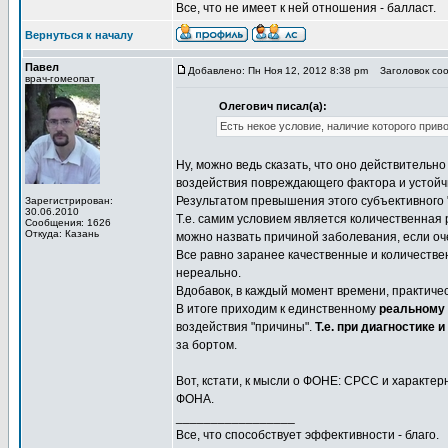
Все, что не имеет к ней отношения - балласт.
Вернуться к началу
Павел
Добавлено: Пн Ноя 12, 2012 8:38 pm
Заголовок соо
врач-гомеопат
Олегович писал(а):
Есть некое условие, наличие которого приво
Ну, можно ведь сказать, что оно действительно
воздействия повреждающего фактора и устойч
Результатом превышения этого субъективного "
Зарегистрирован:
30.06.2010
Т.е. самим условием является количественная 
Сообщения: 1626
Откуда: Казань
можно назвать причиной заболевания, если оч
Все равно заранее качественные и количестве
нереально.
Вдобавок, в каждый момент времени, практичес
В итоге приходим к единственному
реальному
воздействия "причины".
Т.е. при диагностике
за бортом.
Вот, кстати, к мысли о ФОНЕ: СРСС и характе
ФОНА.
_________________
Все, что способствует эффективности - благо.