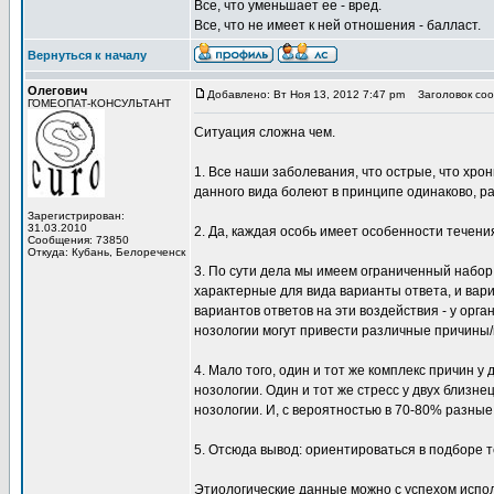
Все, что уменьшает ее - вред.
Все, что не имеет к ней отношения - балласт.
Вернуться к началу
Олегович
Добавлено: Вт Ноя 13, 2012 7:47 pm
Заголовок соо
ГОМЕОПАТ-КОНСУЛЬТАНТ
Ситуация сложна чем.
1. Все наши заболевания, что острые, что хр
данного вида болеют в принципе одинаково, р
Зарегистрирован:
31.03.2010
2. Да, каждая особь имеет особенности течения
Сообщения: 73850
Откуда: Кубань, Белореченск
3. По сути дела мы имеем ограниченный набор 
характерные для вида варианты ответа, и вар
вариантов ответов на эти воздействия - у орга
нозологии могут привести различные причины/
4. Мало того, один и тот же комплекс причин 
нозологии. Один и тот же стресс у двух близне
нозологии. И, с вероятностью в 70-80% разны
5. Отсюда вывод: ориентироваться в подборе 
Этиологические данные можно с успехом испол