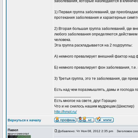
заболевания, которые наблюдаются в клиниче
1) Первая группа заболеваний, где преоблада
протекания заболевания и характерные симпт
2) Вторая большая группа заболеваний, где в
любого заболевания определяются действием в
человека.
Эта группа раскладывается на 2 подгруппы:
А) немного превалирует внешний фактор над 
Б) немного превалирует фон заболевания, т.е.
3) Третья группа, это те заболевания, где пре
Есть над чем поразмышлять, дамы и господа го
_________________
Есть многое на свете, друг Горацио
Что и не снилось нашим мудрецам.(Шекспир)
http://hmpt.ru/
Вернуться к началу
Павел
Добавлено: Чт Ноя 08, 2012 2:35 pm
Заголовок сооб
врач-гомеопат