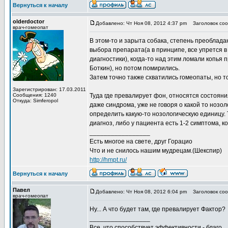
Вернуться к началу
olderdoctor
Добавлено: Чт Ноя 08, 2012 4:37 pm
Заголовок соо
врач-гомеопат
В этом-то и зарыта собака, степень преоблад
выбора препарата(а в принципе, все упрется в
диагностики), когда-то над этим ломали копья
Боткин), но потом помирились.
Затем точно также схватились гомеопаты, но т
Зарегистрирован: 17.03.2011
Сообщения: 1240
Туда где превалирует фон, относятся состояни
Откуда: Simferopol
даже синдрома, уже не говоря о какой то нозо
определить какую-то нозологическую единицу. Т
диагноз, либо у пациента есть 1-2 симптома, 
_________________
Есть многое на свете, друг Горацио
Что и не снилось нашим мудрецам.(Шекспир)
http://hmpt.ru/
Вернуться к началу
Павел
Добавлено: Чт Ноя 08, 2012 6:04 pm
Заголовок соо
врач-гомеопат
Ну... А что будет там, где превалирует Фактор?
_________________
Все, что способствует эффективности - благо.