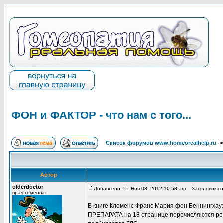
ФОН и ФАКТОР - что нам с того...
Список форумов www.homeorealhelp.ru
-
Автор
olderdoctor
Добавлено: Чт Ноя 08, 2012 10:58 am
Заголовок соо
врач-гомеопат
В книге Клеменс Франс Мария фон Беннин
ПРЕПАРАТА на 18 странице перечисляются ред