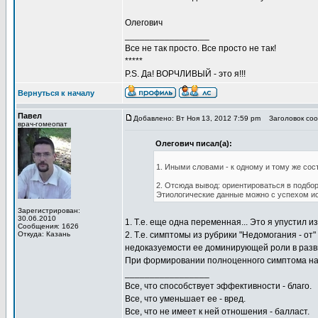
Олегович
_________________
Все не так просто. Все просто не так!
*****
P.S. Да! ВОРЧЛИВЫЙ - это я!!!
Вернуться к началу
Павел
Добавлено: Вт Ноя 13, 2012 7:59 pm
Заголовок соо
врач-гомеопат
Олегович писал(а):
1. Иными словами - к одному и тому же сос
2. Отсюда вывод: ориентироваться в подбор
Этиологические данные можно с успехом ис
Зарегистрирован:
30.06.2010
1. Т.е. еще одна переменная... Это я упустил из
Сообщения: 1626
Откуда: Казань
2. Т.е. симптомы из рубрики "Недомогания - о
недоказуемости ее доминирующей роли в разв
При формировании полноценного симптома на 
_________________
Все, что способствует эффективности - благо.
Все, что уменьшает ее - вред.
Все, что не имеет к ней отношения - балласт.