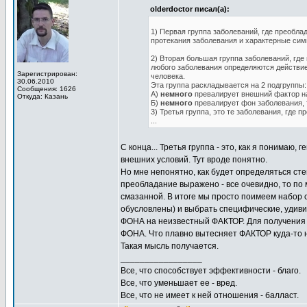
olderdoctor писал(а):
1) Первая группа заболеваний, где преобл
протекания заболевания и характерные си
2) Вторая большая группа заболеваний, где
любого заболевания определяются действие
Зарегистрирован:
человека.
30.06.2010
Эта группа раскладывается на 2 подгруппы:
Сообщения: 1626
А)
немного
превалирует внешний фактор н
Откуда: Казань
Б)
немного
превалирует фон заболевания, т
3) Третья группа, это те заболевания, где 
...
С конца... Третья группа - это, как я понима
внешних условий. Тут вроде понятно.
Но мне непонятно, как будет определяться ст
преобладание выражено - все очевидно, то по
смазанной. В итоге мы просто поимеем набор 
обусловлены) и выбрать специфические, удивит
ФОНА на неизвестный ФАКТОР. Для получения
ФОНА. Что плавно вытесняет ФАКТОР куда-то н
Такая мысль получается.
_________________
Все, что способствует эффективности - благо.
Все, что уменьшает ее - вред.
Все, что не имеет к ней отношения - балласт.