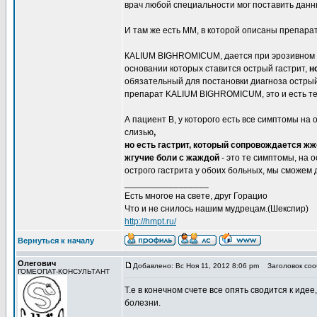
врач любой специальности мог поставить данн
И там же есть ММ, в которой описаны препарат
КALIUM BIGHROMICUM, дается при эрозивном га
основании которых ставится острый гастрит,
н
обязательный для постановки диагноза острый 
препарат KALIUM BIGHROMICUM, это и есть те
А пациент В, у которого есть все симптомы на 
слизью
,
но есть гастрит, который сопровождается 
жгучие боли с жаждой
- это те симптомы, на 
острого гастрита у обоих больных, мы сможем 
_________________
Есть многое на свете, друг Горацио
Что и не снилось нашим мудрецам.(Шекспир)
http://hmpt.ru/
Вернуться к началу
Олегович
Добавлено: Вс Ноя 11, 2012 8:06 pm
Заголовок соо
ГОМЕОПАТ-КОНСУЛЬТАНТ
Т.е в конечном счете все опять сводится к идее
болезни.