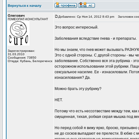
Вернуться к началу
Олегович
Добавлено: Ср Ноя 14, 2012 8:43 pm
Заголовок соо
ГОМЕОПАТ-КОНСУЛЬТАНТ
Это вопрос интересный.
Заболевания вследствие гнева - и препараты.
Но мы знаем, что гнев может вызывать РАЗНУЮ
Зарегистрирован:
31.03.2010
Это с одной стороны. С другой стороны - мы ч
Сообщения: 73850
заболевание. Собственно вся эта рубрика - э
Откуда: Кубань, Белореченск
осторожном использовании этой рубрики. Паци
сексуальное насилие. Ее - изнасиловали. Пот
изнасилования? Да.
Можно брать эту рубрику?
НЕТ.
Потому что есть нессотвествие между тем, как 
смущенная, тихая, робкая серая мышка под вен
Но перед собой я вижу ярко, броско, призывно
не до сосков выпадают ее прелести. В юбке с м