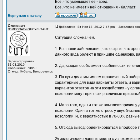
Все, что уменьшает ее - вред.
Все, что не имеет к ней отношения - балласт.
Вернуться к началу
Олегович
Добавлено: Вт Ноя 13, 2012 7:47 pm
Заголовок соо
ГОМЕОПАТ-КОНСУЛЬТАНТ
Ситуация сложна чем.
1. Все наши заболевания, что острые, что хр
данного вида болеют в принципе одинаково, р
Зарегистрирован:
31.03.2010
2. Да, каждая особь имеет особенности течения
Сообщения: 73850
Откуда: Кубань, Белореченск
3. По сути дела мы имеем ограниченный набор 
характерные для вида варианты ответа, и вар
вариантов ответов на эти воздействия - у орга
нозологии могут привести различные причины/
4. Мало того, один и тот же комплекс причин 
нозологии. Один и тот же стресс у двух близне
нозологии. И, с вероятностью в 70-80% разны
5. Отсюда вывод: ориентироваться в подборе 
Этиологические данные можно с успехом испол