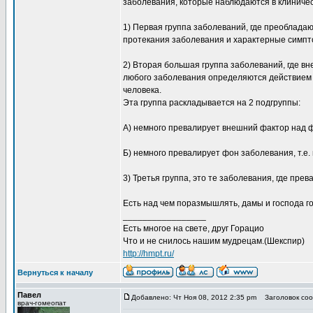
заболевания, которые наблюдаются в клиниче
1) Первая группа заболеваний, где преоблада
протекания заболевания и характерные симпт
2) Вторая большая группа заболеваний, где в
любого заболевания определяются действием в
человека.
Эта группа раскладывается на 2 подгруппы:
А) немного превалирует внешний фактор над 
Б) немного превалирует фон заболевания, т.е.
3) Третья группа, это те заболевания, где пре
Есть над чем поразмышлять, дамы и господа го
_________________
Есть многое на свете, друг Горацио
Что и не снилось нашим мудрецам.(Шекспир)
http://hmpt.ru/
Вернуться к началу
Павел
Добавлено: Чт Ноя 08, 2012 2:35 pm
Заголовок сооб
врач-гомеопат