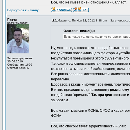
Все, что не имеет к ней отношения - балласт.
Вернуться к началу
Павел
Добавлено: Пн Ноя 12, 2012 8:38 pm
Заголовок соо
врач-гомеопат
Олегович писал(а):
Есть некое условие, наличие которого приво
Ну, можно ведь сказать, что оно действительно
воздействия повреждающего фактора и устойч
Результатом превышения этого субъективного "
Зарегистрирован:
30.06.2010
Т.е. самим условием является количественная 
Сообщения: 1626
Откуда: Казань
можно назвать причиной заболевания, если оч
Все равно заранее качественные и количестве
нереально.
Вдобавок, в каждый момент времени, практичес
В итоге приходим к единственному
реальному
воздействия "причины".
Т.е. при диагностике
за бортом.
Вот, кстати, к мысли о ФОНЕ: СРСС и характе
ФОНА.
_________________
Все, что способствует эффективности - благо.