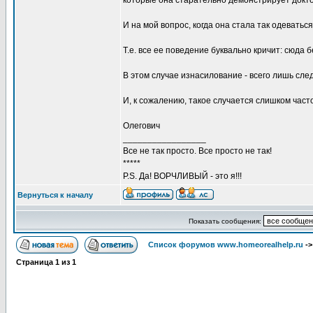
которые она старательно демонстрирует докто
И на мой вопрос, когда она стала так одеваться
Т.е. все ее поведение буквально кричит: сюда б
В этом случае изнасилование - всего лишь след
И, к сожалению, такое случается слишком часто
Олегович
_________________
Все не так просто. Все просто не так!
*****
P.S. Да! ВОРЧЛИВЫЙ - это я!!!
Вернуться к началу
Показать сообщения:
Список форумов www.homeorealhelp.ru
-
Страница
1
из
1