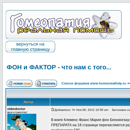
ФОН и ФАКТОР - что нам с того...
Список форумов www.homeorealhelp.ru
-
Автор
olderdoctor
Добавлено: Чт Ноя 08, 2012 10:58 am
Заголовок соо
врач-гомеопат
В книге Клеменс Франс Мария фон Беннин
ПРЕПАРАТА на 18 странице перечисляются ред