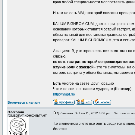
врач любой специальности мог поставить данн
И там же есть ММ, в которой описаны препарат
КALIUM BIGHROMICUM, дается при эрозивном га
основании которых ставится острый гастрит,
н
обязательный для постановки диагноза острый 
препарат KALIUM BIGHROMICUM, это и есть те
А пациент В, у которого есть все симптомы на 
слизью
,
но есть гастрит, который сопровождается 
жгучие боли с жаждой
- это те симптомы, на 
острого гастрита у обоих больных, мы сможем 
_________________
Есть многое на свете, друг Горацио
Что и не снилось нашим мудрецам.(Шекспир)
http://hmpt.ru/
Вернуться к началу
Олегович
Добавлено: Вс Ноя 11, 2012 8:06 pm
Заголовок соо
ГОМЕОПАТ-КОНСУЛЬТАНТ
Т.е в конечном счете все опять сводится к идее
болезни.