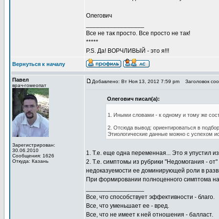
Олегович
_________________
Все не так просто. Все просто не так!
*****
P.S. Да! ВОРЧЛИВЫЙ - это я!!!
Вернуться к началу
Павел
Добавлено: Вт Ноя 13, 2012 7:59 pm
Заголовок соо
врач-гомеопат
Олегович писал(а):
1. Иными словами - к одному и тому же сос
2. Отсюда вывод: ориентироваться в подбор
Этиологические данные можно с успехом ис
Зарегистрирован:
30.06.2010
1. Т.е. еще одна переменная... Это я упустил из
Сообщения: 1626
Откуда: Казань
2. Т.е. симптомы из рубрики "Недомогания - о
недоказуемости ее доминирующей роли в разв
При формировании полноценного симптома на 
_________________
Все, что способствует эффективности - благо.
Все, что уменьшает ее - вред.
Все, что не имеет к ней отношения - балласт.