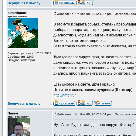
Вернуться к началу
olderdoctor
Добавлено: Чт Ноя 08, 2012 4:37 pm
Заголовок соо
врач-гомеопат
В этом-то и зарыта собака, степень преоблад
выбора препарата(а в принципе, все упрется в
диагностики), когда-то над этим ломали копья
Боткин), но потом помирились.
Затем точно также схватились гомеопаты, но т
Зарегистрирован: 17.03.2011
Сообщения: 1240
Туда где превалирует фон, относятся состояни
Откуда: Simferopol
даже синдрома, уже не говоря о какой то нозо
определить какую-то нозологическую единицу. Т
диагноз, либо у пациента есть 1-2 симптома, 
_________________
Есть многое на свете, друг Горацио
Что и не снилось нашим мудрецам.(Шекспир)
http://hmpt.ru/
Вернуться к началу
Павел
Добавлено: Чт Ноя 08, 2012 6:04 pm
Заголовок соо
врач-гомеопат
Ну... А что будет там, где превалирует Фактор?
_________________
Все, что способствует эффективности - благо.