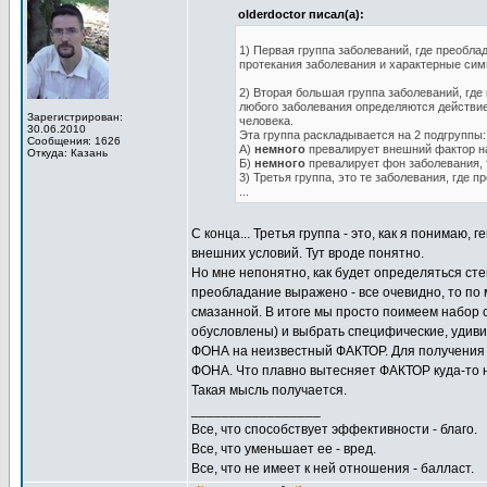
olderdoctor писал(а):
1) Первая группа заболеваний, где преобл
протекания заболевания и характерные си
2) Вторая большая группа заболеваний, где
любого заболевания определяются действие
Зарегистрирован:
человека.
30.06.2010
Эта группа раскладывается на 2 подгруппы:
Сообщения: 1626
А)
немного
превалирует внешний фактор н
Откуда: Казань
Б)
немного
превалирует фон заболевания, т
3) Третья группа, это те заболевания, где 
...
С конца... Третья группа - это, как я понима
внешних условий. Тут вроде понятно.
Но мне непонятно, как будет определяться ст
преобладание выражено - все очевидно, то по
смазанной. В итоге мы просто поимеем набор 
обусловлены) и выбрать специфические, удивит
ФОНА на неизвестный ФАКТОР. Для получения
ФОНА. Что плавно вытесняет ФАКТОР куда-то н
Такая мысль получается.
_________________
Все, что способствует эффективности - благо.
Все, что уменьшает ее - вред.
Все, что не имеет к ней отношения - балласт.