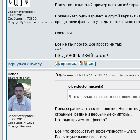
Павел, вот вам яркий пример негативной эврис
Зарегистрирован:
31.03.2010
Причем - это один вариант. А другой вариант -
Сообщения: 73850
проще: если факты не укладываются в мою тео
Откуда: Кубань, Белореченск
Олегович
_________________
Все не так просто. Все просто не так!
*****
P.S. Да! ВОРЧЛИВЫЙ - это я!!!
Вернуться к началу
Павел
Добавлено: Пн Ноя 12, 2012 7:26 pm
Заголовок соо
врач-гомеопат
olderdoctor писал(а):
В этом случае на лекарственное средство 
Пример расписан вполне понятно. Непонятно 
странные, редкие и необычные симптомы.
Зарегистрирован:
30.06.2010
Но тогда причем тут фактор?
Сообщения: 1626
_________________
Откуда: Казань
Все, что способствует эффективности - благо.
Все, что уменьшает ее - вред.